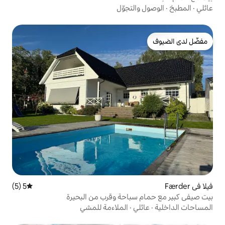
لتجوّل
5 (5)
متوسط التقييم 5 من 5، 5 مراجعات
باحة وقرب من البحيرة
ي
·
الملاءمة للمشي