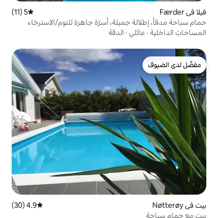
5 (11)
متوسط التقييم 5 من 5، 11 مراجعات
ميلة، أسرّة جاهزة للنوم/الاسترخاء
ي
·
الدقة
4.9 (30)
متوسط التقييم 4.9 من 5، 30 مراجعات