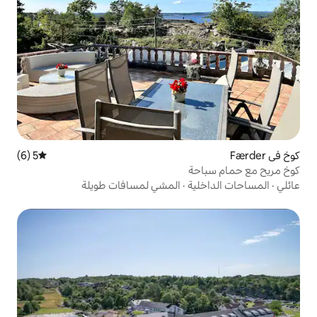
5 (6)
متوسط التقييم 5 من 5، 6 مراجعات
ة
·
المشي لمسافات طويلة