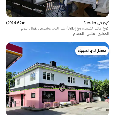
4.62 (29)
متوسط التقييم 4.62 من 5، 29 مراجعات
لة على البحر وشمس طوال اليوم