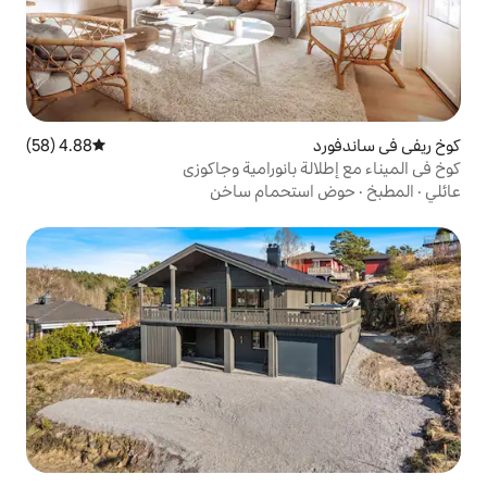
4.88 (58)
متوسط التقييم 4.88 من 5، 58 مراجعات
بانورامية وجاكوزي
حمام ساخن