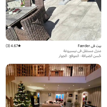
4.67 (3)
متوسط التقييم 4.67 من 5، 3 مراجعات
جوار