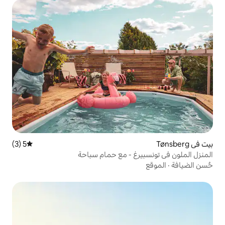
5 (3)
متوسط التقييم 5 من 5، 3 مراجعات
غ - مع حمام سباحة