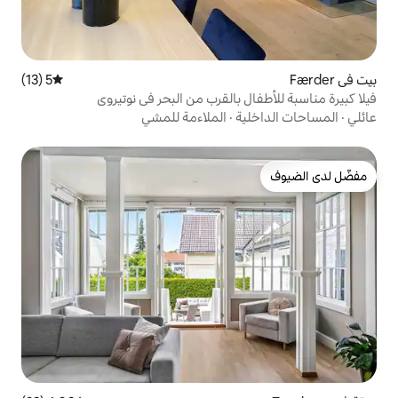
5 (13)
متوسط التقييم 5 من 5، 13 مراجعات
بالقرب من البحر في نوتيروي
ة
·
الملاءمة للمشي