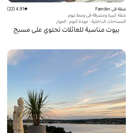
4.91 (22)
متوسط التقييم 4.91 من 5، 22 مراجعات
ط تيوم
 النوم
·
الجوار
لعائلات تحتوي على مسبح