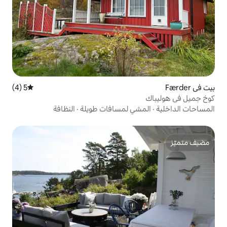
5 (4)
متوسط التقييم 5 من 5، 4 مراجعات
ي لمسافات طويلة
·
النظافة