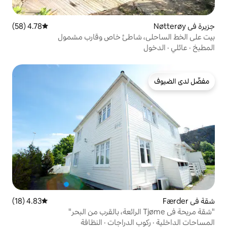
4.78 (58)
متوسط التقييم 4.78 من 5، 58 مراجعات
 شاطئ خاص وقارب مشمول
4.83 (18)
متوسط التقييم 4.83 من 5، 18 مراجعات
 الدراجات
·
النظافة