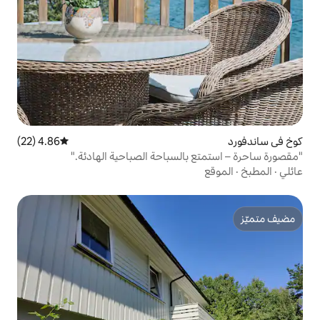
4.86 (22)
متوسط التقييم 4.86 من 5، 22 مراجعات
السباحة الصباحية الهادئة."