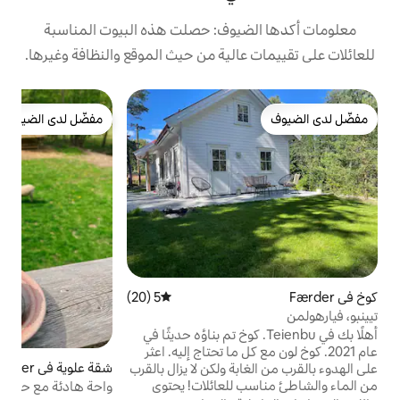
يوف: حصلت هذه البيوت المناسبة
الية من حيث الموقع والنظافة وغيرها.
ب
مفضّل لدى الضيوف
ا
مفضّل لدى الضيوف
ا
ت
ا
ا
ا
ا
ي
5 (20)
متوسط التقييم 5 من 5، 20 مراجعات
ا
ع
ك
في Teienbu. كوخ تم بناؤه حديثًا في
 كل ما تحتاج إليه. اعثر
شقة علوية في Færder
4.83 (187)
متوسط التقييم 4.83 من 5، 187 مراجعات
ة ولكن لا يزال بالقرب
من الماء والشاطئ مناسب للعائلات! يحتوي
واحة هادئة مع حيوانات المزرعة في نوتروي