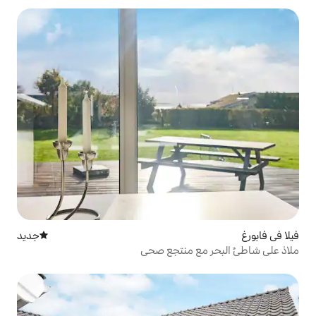
جديد
مكان إقامة جديد
 منتجع صحي