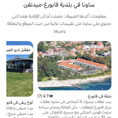
لدية فابورغ-ميدتفن
وف: حصلت أماكن الإقامة هذه التي
ييمات عالية من حيث الموقع والنظافة
وغيرها.
ف
مفضّل لدى الضيوف
م
مفضّل لدى الضيوف
ب
ا
ف
ا
ت
ل
4.71 (7)
متوسط التقييم 4.71 من 5، 7 مراجعات
ت يتسع لـ 6 أشخاص في منتزه عطلات
كوخ ريفي في فابورغ
4.82 (101)
متوسط التقييم 4.82 من 5، 101 مراجعات
د
 العائلة بحمام سباحة
بيت صيفي بإطلالة على البحر
سبح للأطفال، على
ا
بيت صيفي مريح بالقرب من فابورج بإطلالة رائعة.
ئ المناسب للأطفال