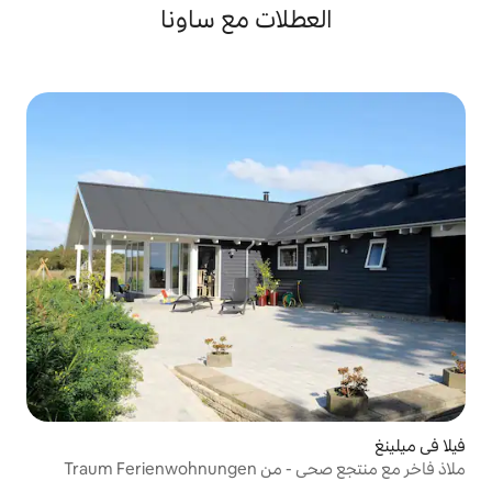
لات مع ساونا
Traum Fer