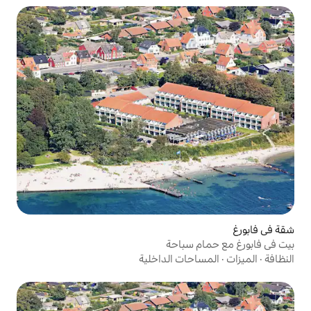
باحة
ت الداخلية