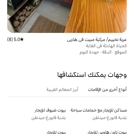
ي هاربي
5.0 (8)
متوسط التقييم 5.0 من 5، 8 مراجعات
تكشافها
أبرز المعالم القريبة
سباحة
بيوت ضيوف للإيجار
بلدية فابورغ-ميدتفن
بيوت للإيجار