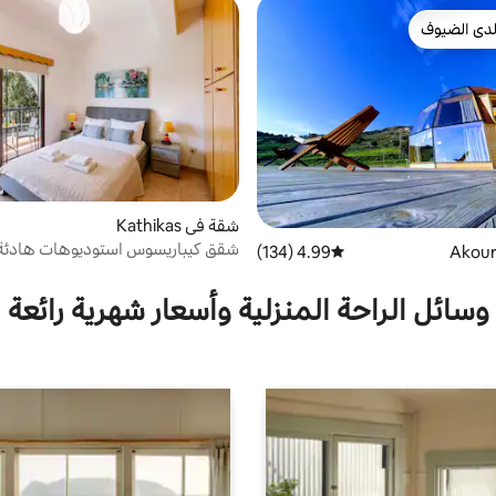
دى الضيوف
بيوت المفضّلة لدى الضيوف
شقة في Kathikas
شقق كيباريسوس استوديوهات هادئة أ
4.99 (134)
متوسط التقييم 4.99 من 5، 134 مراجعات
وسائل الراحة المنزلية وأسعار شهرية رائعة