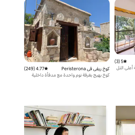
5 (3)
متوسط التقييم 5 من 5، 3 مراجعات
على التل
كوخ ريفي في Peristerona
4.77 (249)
متوسط التقييم 4.77 من 5، 249 مراجعات
كوخ بهيج بغرفة نوم واحدة مع مدفأة داخلية