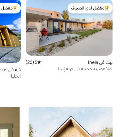
مفضّل لدى الضيوف
مفضّل ل
من أبرز البيوت المفضّلة لدى الضيوف
من أبرز ال
بيت في Ineia
5 (20)
متوسط التقييم 5 من 5، 20 مراجعات
فيلا عصرية جميلة في قرية إنييا
قبة في Akoursos
الخلية