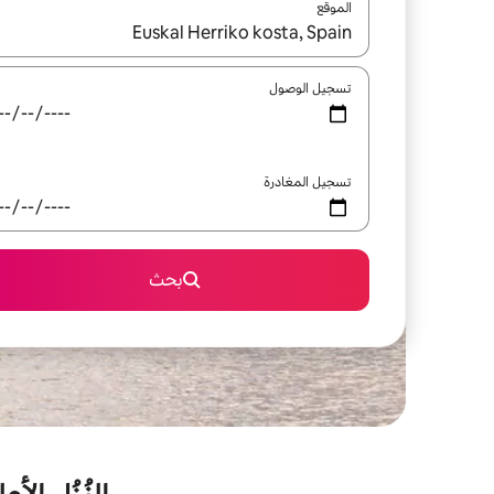
الموقع
عند توفر النتائج، انتقل باستخدام السهمين لأعلى ولأسف
تسجيل الوصول
تسجيل المغادرة
بحث