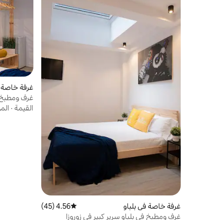
غرفة خاصة ف
غرف ومطبخ ف
القيمة
·
الم
غرفة خاصة في بلباو
4.56 (45)
متوسط التقييم 4.56 من 5، 45 مراجعات
غرف ومطبخ في بلباو سرير كبير في زوروزا