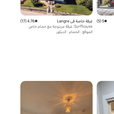
5 (5)
متوسط التقييم 5 من 5، 5 مراجعات
غرفة خاصة في Langre
4.76 (17)
متوسط التقييم 4.76 من 5، 17 مراجعات
Surfhouse: غرفة مزدوجة مع حمام خاص
الموقع
·
الحمام
·
الديكور