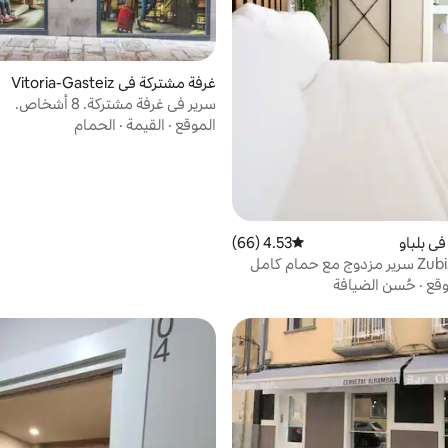
غرفة مشتركة في Vitoria-Gasteiz
سرير في غرفة مشتركة. 8 أشخاص.
الموقع
·
القيمة
·
الحمام
ي بلباو
4.53 (66)
متوسط التقييم 4.53 من 5، 66 مراجعات
وقع
·
حُسن الضيافة