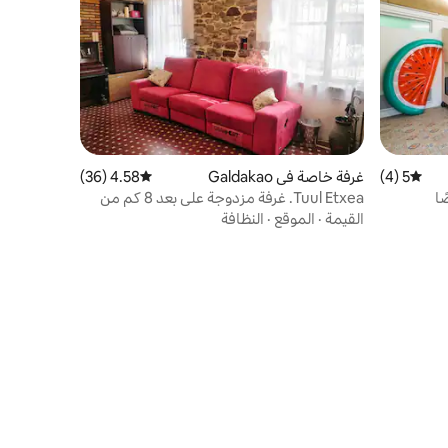
5 (4)
متوسط التقييم 5 من 5، 4 مراجعات
غرفة خاصة في Galdakao
4.58 (36)
متوسط التقييم 4.58 من 5، 36 مراجعات
Tuul Etxea. غرفة مزدوجة على بعد 8 كم من
بلباو (2)
القيمة
·
الموقع
·
النظافة