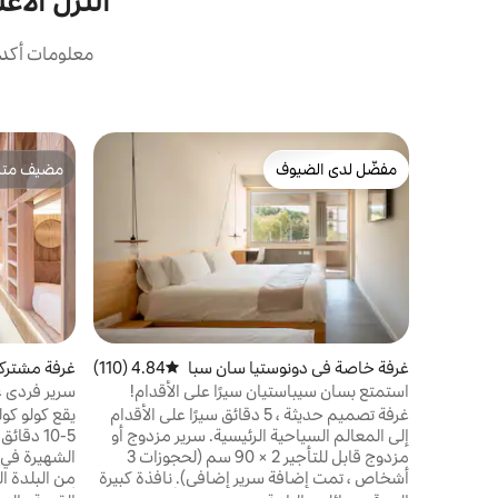
النُزُل الأعلى ت
معلومات أكده
مفضّل لدى الضيوف
مضيف متمي
مفضّل لدى الضيوف
مضيف متمي
غرفة خاصة في دونوستيا سان سبا
4.84 (110)
متوسط التقييم 4.84 من 5، 110 مراجعات
غرفة مشترك
ستيان
باستيان
استمتع بسان سيباستيان سيرًا على الأقدام!
سرير فردي غ
إطلالة على المدينة - مرنة
غرفة تصميم حديثة ، 5 دقائق سيرًا على الأقدام
يقع كولو كو
إلى المعالم السياحية الرئيسية. سرير مزدوج أو
5-10 دق
مزدوج قابل للتأجير 2 × 90 سم (لحجوزات 3
الشهيرة في 
أشخاص ، تمت إضافة سرير إضافي). نافذة كبيرة