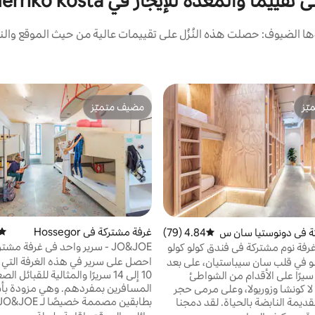
قييمًا والمعدة للإيجار في Euskal Herriko kosta
ا الضيوف: حصلت هذه النُزُل على تقييمات عالية من حيث الموقع والنظ
ّز
مضيف متميّز
ّز
مضيف متميّز
غرفة مشتركة في Hossegor
متوس
ة في دونوستيا سان س
4.84 (79)
متوسط التقييم 4.84 من 5، 79 مراجعات
JO&JOE - سرير واحد في غرفة مش
رفة نوم مشتركة في فندق كولو كولو
تتسع لـ 10-14 شخصًا
احصل على سرير في هذه الغرفة التي
لو في قلب سان سيباستيان، على بعد
10 إلى 14 سريرًا والمثالية للقبائل ال
ائق سيرًا على الأقدام من الشواطئ
المسافرين بمفردهم. وهي مزودة بأس
لا كونشا وزوريولا، وعلى مرمى حجر
من البلدة القديمة النابضة بالحياة. لقد دمجنا
كل سرير على بياضات سرير وخزانة خا