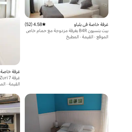
غرفة خاصة في بلباو
4.58 (52)
متوسط التقييم 4.58 من 5، 52 مراجعات
بيت بنسيون B4R بغرفة مزدوجة مع حمام خاص
ومكيف هواء وخدمة الواي فاي
الموقع
·
القيمة
·
المطبخ
غرفة خاصة ف
غرفة 7 ZubiZuri سرير مزدوج مع حمام كامل
القيمة
·
الم