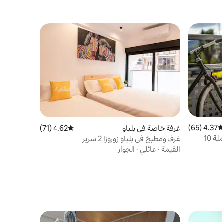
4.37 (65)
وسط التقييم 4.37 من 5، 65 مراجعات
غرفة خاصة في بلباو
4.62 (71)
متوسط التقييم 4.62 من 5، 71 مراجعات
أول أيرون هوستل: غرفة. مجموعة كاملة 10
غرف ومطبخ في بلباو زوروزا 2 سرير
القيمة
·
عائلي
·
الجوار