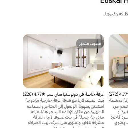
افة وغيرها.
غرفة خاصة في raga
مضيف متميّز
مضيف متم
غرفة سوبير
مضيف متميّز
مضيف متم
مصممة للعا
بسرير مزدوج
أريكة واسع 
الطلب ورهنا
الموقع
·
ال
هواء و/أو ت
عالي السرعة
الضوء الطب
4.77 (272)
ط التقييم 4.77 من 5، 272 مراجعات
غرفة خاصة في دونوستيا سان سب
4.77 (226)
متوسط التقييم 4.77 من 5، 226 مراجعات
استيان
تركة مختلطة
بيت الضيف لاريا مع شرفة غرفة خارجية مزدوجة
 تضم من
استمتع بسهولة الوصول إلى المتاجر والمطاعم
صغيرة أو
الشهيرة من مكان الإقامة الساحر هذا. غرفة
رة فاخرة
مزدوجة جميلة في بيت ضيوف لاريا ، الغرفة
بطابقين مصممة خصيصًا لـ JO&JOE. يحتوي
مشرقة للغاية وتحتوي على شرفة. بيت الضيافة
صة *
بأكمله نظيف للغاية ويحتوي على أسرّة مريحة