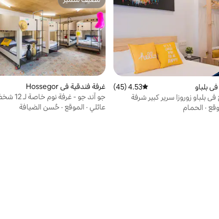
مضيف متميّز
غرفة فندقية في Hossegor
ي بلباو
4.53 (45)
متوسط التقييم 4.53 من 5، 45 مراجعات
جو آند جو - غرفة نوم خاصة لـ 12 شخصًا
ي بلباو زوروزا سرير كبير شرفة
عائلي
·
الموقع
·
حُسن الضيافة
وقع
·
الحمام