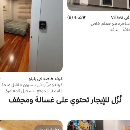
Villa
4.63 (8)
متوسط التقييم 4.63 من 5، 8 مراجعات
ة ساحرة مع حمام خاص
ظافة
·
الدقة
غرفة خاصة في بلباو
مت
غرفة ومرآب في بنسيون مقابل متحف 
القيمة
·
الموقع
·
تسجيل المغادرة
نُزُل للإيجار تحتوي على غسالة ومجفف
مضيف متميّز