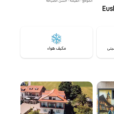
الموقع
·
القيمة
·
حُسن الضيافة
 ومنح الوصول
بالإضافة إلى نوافذ زجاجية ثلاثية. يقع الحمام
ن استئجار
المشترك خارج الغرفة، مقابل ذلك تمامًا. الموقع
ن القانونية
مركزي للغاية وقريب من كل من الشواطئ وأفضل
 * أحضر قفلك أو اشتر
بارات ومطاعم بينتكسو.
بنى
مكيف هواء