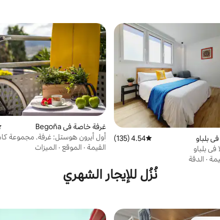
غرفة خاصة في Begoña
مت
ي بلباو
4.54 (135)
متوسط التقييم 4.54 من 5، 135 مراجعات
أشخاص (3)
القيمة
·
الموقع
·
الميزات
 في بلباو
يمة
·
الدقة
نُزُل للإيجار الشهري