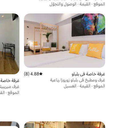
فيلوكس
الموقع
·
القيمة
·
الوصول والتجوّل
غرفة خاصة في بلباو
4.88 (8)
متوسط التقييم 4.88 من 5، 8 مراجعات
غرف ومطبخ في بلباو زوروزا رباعية
غرفة خاصة ف
الموقع
·
القيمة
·
الغسيل
غرف ميريبيلا
الموقع
·
الق