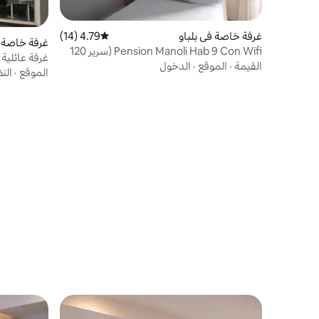
غرفة خاصة في بلباو
4.79 (14)
متوسط التقييم 4.79 من 5، 14 مراجعات
غرفة خاصة في va
Pension Manoli Hab 9 Con Wifi (سرير 120
غرفة عائلي
سم)
القيمة
·
الموقع
·
الدخول
الموقع
·
الن