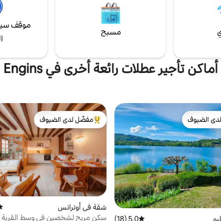
موقف سيا
ي
مسبح
ا
أماكن تأجير عطلات رائعة أخرى في Engins
دى الضيوف
مفضّل لدى الضيوف
بيوت المفضّلة لدى الضيوف
من أبرز البيوت المفضّلة لدى الضيوف
شقة في أوترانس
متو
سكن مريح لشخصين في وسط القرية
يو
5.0 (18)
متوسط التقييم 5.0 من 5، 18 مراجعات