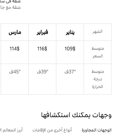
شقة في سا
شقة مع جاك
الشهر
يناير
فبراير
مارس
متوسط
$‏109
$‏116
$‏114
السعر
متوسط
37°ف
39°ف
45°ف
درجة
الحرارة
وجهات يمكنك استكشافها
الوجهات المجاورة
أنواع أخرى من الإقامات
أبرز المعالم ال