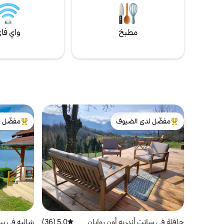
مطبخ
واي فا
مفضّل لدى الضيوف
مفضّل ل
من أبرز البيوت المفضّلة لدى الضيوف
من أبرز ال
حافلة في سانت أندريه أون روايان
5.0 (36)
متوسط التقييم 5.0 من 5، 36 مراجعات
شاليه في بيل