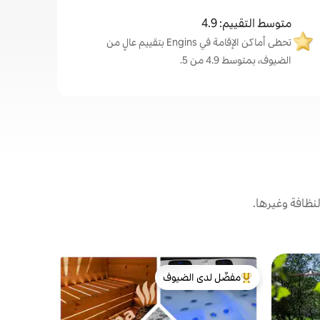
متوسط التقييم: 4.9
تحظى أماكن الإقامة في Engins بتقييم عالٍ من
الضيوف، بمتوسط 4.9 من 5.
نظافة وغيرها.
جناح ضيوف
مفضّل لدى الضيوف
مفضّل 
موشرون
استوديو مون
من أبرز البيوت المفضّلة لدى الضيوف
من أبرز ا
وهو عبارة 