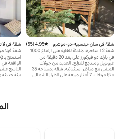
شقة في سان-نيتسييه-دو-موشرو
4.95 (55)
متوسط التقييم 4.95 من 5، 55 مراجعات
شقة في لا 
ن
شقة T2 ساحرة، هادئة للغاية على ارتفاع 1000
شقة فيلا مر
متر.
في بارك دو فيركورز على بعد 20 دقيقة من
استمتع بالإق
غرونوبل ومنتجع للتزلج. العديد من جولات
الواقعة في ا
المشي مع مناظر استثنائية. شقة بمساحة 35
التاسع عشر. 
مترًا مربعًا + 7 أمتار مربعة على الطراز الشمالي
بيئة حديثة 
مع تراس بمساحة 25 مترًا مربعًا، ومدخل
مستقل واحد بمساحة 7 أمتار مربعة إلى الطابق
من المستشفي
الأرضي، ومطبخ مفتوح مجهز بالكامل مع غرفة
معيشة (إمكانية وجود سريرين إضافيين)، وغرفة
على بعد خطو
نوم واحدة مع سرير مزدوج، وحمام واحد مع
الم
دش وأحواض مزدوجة، ومرحاض مستقل واحد.
الترام
بياضات الأسرّة والمناشف غير متوفرة. 140 ×
الباستيل وشا
190 + 80 × 190.