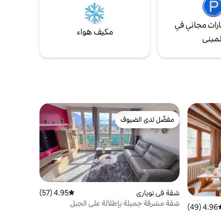
رات مجاني في
مكيف هواء
لمبنى
مفضّل لدى الضيوف
مفضّل لدى الضيوف
شقة في نوياري
4.95 (57)
متوسط التقييم 4.95 من 5، 57 مراجعات
شقة مشرقة جميلة بإطلالة على الجبل
4.96 (49)
سط التقييم 4.96 من 5، 49 مراجعات