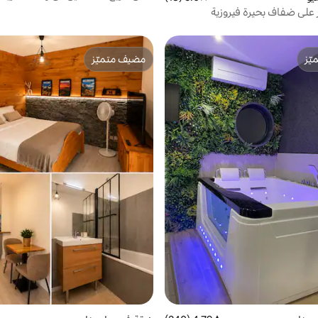
على ضفاف بحيرة فيروزية
ّز
مضيف متميّز
ّز
مضيف متميّز