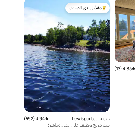
مفضّل لدى الضيوف
من أبرز البيوت المفضّلة لدى الضيوف
4.85 (13)
توسط التقييم 4.85 من 5، 13 مراجعات
بيت في Lewisporte
4.94 (592)
متوسط التقييم 4.94 من 5، 592 مراجعات
بيت مريح ونظيف على الماء مباشرة