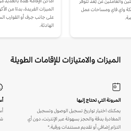
أماكن الإقامة هذه بالعديد م
ين والعاملين عن بُعد تتوفر
الميزات الفريدة، بدءًا من الأك
كة واي فاي ومساحات عمل
على جانب جرف أو القوارب الس
ة.
الهادئة.
الميزات والامتيازات للإقامات الطويلة
المرونة التي تحتاج إليها
أس
يمكنك اختيار تواريخ تسجيل الوصول وتسجيل
أس
المغادرة بدقة والحجز بسهولة عبر الإنترنت، دون أي
شه
التزام إضافي أو تقديم مستندات ورقية.*