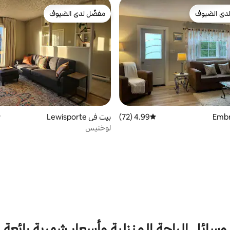
دى الضيوف
مفضّل لدى الضيوف
بيوت المفضّلة لدى الضيوف
مفضّل لدى الضيوف
4.99 (72)
متوسط التقييم 4.99 من 5، 72 مراجعات
بيت في Lewisporte
م
لوخنيس
وسائل الراحة المنزلية وأسعار شهرية رائعة