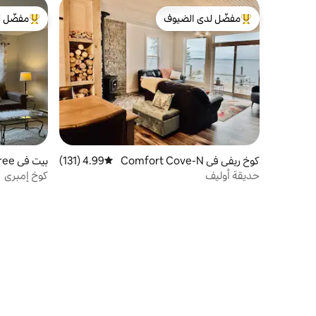
مفضّل لدى الضيوف
مفضّل ل
من أبرز البيوت المفضّلة لدى الضيوف
من أبرز ال
كوخ ريفي في Comfort Cove-N
4.99 (131)
متوسط التقييم 4.99 من 5، 131 مراجعات
بيت في Embree
ewstead
حديقة أوليف
كوخ إمبري