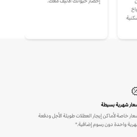
ن
إحضار حيوانك الأليف معك.
واخ
كنية
عار شهرية بسيطة
عار خاصة لأماكن إيجار العطلات طويلة الأجل ودفعة
رية واحدة دون رسوم إضافية.*