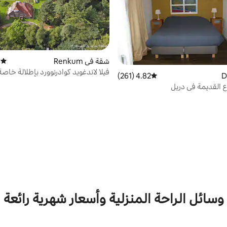
شقة في Renkum
)
متوسط 
فيلا لاندغويد كوادرنوورد بإطلالة خاصة
4.82 (261)
متوسط التقييم 4.82 من 5، 261 مراجعات
 القديمة في دريل
وسائل الراحة المنزلية وأسعار شهرية رائعة