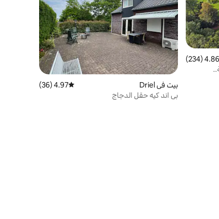
4.86 (234
التقييم 4.86 من 5، 234 مراجعات
..
بيت في Driel
4.97 (36)
متوسط التقييم 4.97 من 5، 36 مراجعات
بي اند كيه حقل الدجاج