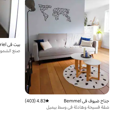
بيت في Driel
صنع الشموع
جناح ضيوف في Bemmel
4.83 (403)
متوسط التقييم 4.83 من 5، 403 مراجعات
شقة فسيحة وهادئة في وسط بيميل