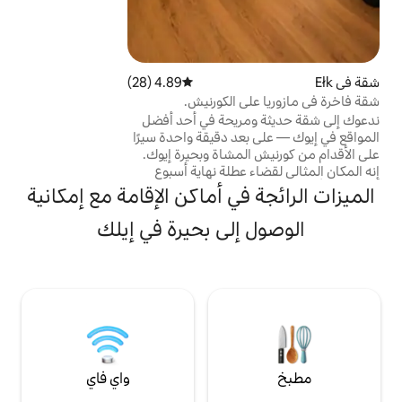
(ساونا فنلندية ، بايل تدليك ، كهف الملح) يطل
على البحيرة.
4.89 (28)
متوسط التقييم 4.89 من 5، 28 مراجعات
 الكورنيش.
ريحة في أحد أفضل
د دقيقة واحدة سيرًا
مشاة وبحيرة إيوك.
عطلة نهاية أسبوع
وريا، أو عطلة في
ي أماكن الإقامة مع إمكانية
ة. تم تأثيث الشقة
راحة الضيوف
لى بحيرة في إيلك
خلي المشرق والسرير
الهادئة تجعل منه
 حقًا بعد قضاء يوم
مدينة.
واي فاي