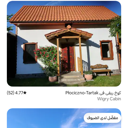
4.77 (52)
متوسط التقييم 4.77 من 5، 52 مراجعات