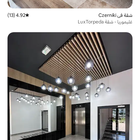
4.92 (13)
متوسط التقييم 4.92 من 5، 13 مراجعات