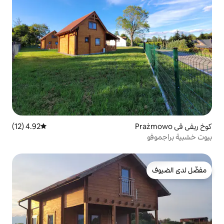
4.92 (12)
متوسط التقييم 4.92 من 5، 12 مراجعات