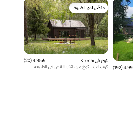
مفضّل لدى الضيوف
مفضّل لدى الضيوف
كوخ في Krunai
4.95 (20)
متوسط التقييم 4.95 من 5، 20 مراجعات
كوبيتايت - كوخ من بالات القش في الطبيعة
4.99 (192)
 التقييم 4.99 من 5، 192 مراجعات