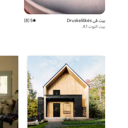
بيت في Druskeliškės
5 (8)
متوسط التقييم 5 من 5، 8 مراجعات
بيت التوت A1