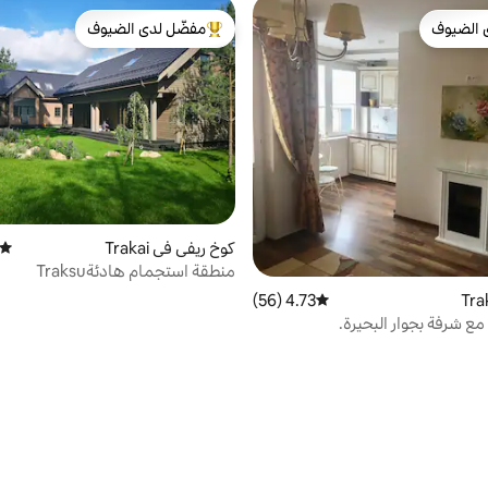
 الضيوف
مفضّل لدى الضيوف
 الضيوف
من أبرز البيوت المفضّلة لدى الضيوف
كوخ ريفي في Trakai
متوسط
منطقة استجمام هادئةTraksu
4.73 (56)
متوسط التقييم 4.73 من 5، 56 مراجعات
ع شرفة بجوار البحيرة.