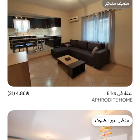
4.86 (21)
متوسط التقييم 4.86 من 5، 21 مراجعات