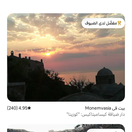
لدى الضيوف
4.95 (240)
متوسط التقييم 4.95 من 5، 240 مراجعات
كوزينا"