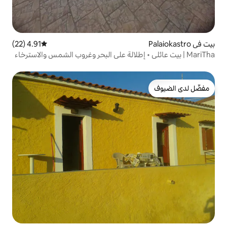
4.91 (22)
متوسط التقييم 4.91 من 5، 22 مراجعات