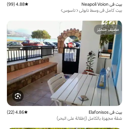
4.88 (99)
متوسط التقييم 4.88 من 5، 99 مراجعات
< تاسوس>>
4.86 (22)
متوسط التقييم 4.86 من 5، 22 مراجعات
 على البحر)