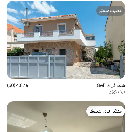
4.87 (60)
متوسط التقييم 4.87 من 5، 60 مراجعات