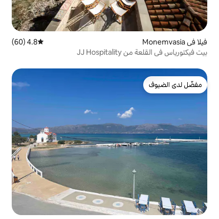
4.8 (60)
متوسط التقييم 4.8 من 5، 60 مراجعات
JJ Ho