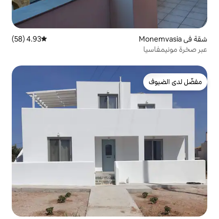
4.93 (58)
متوسط التقييم 4.93 من 5، 58 مراجعات