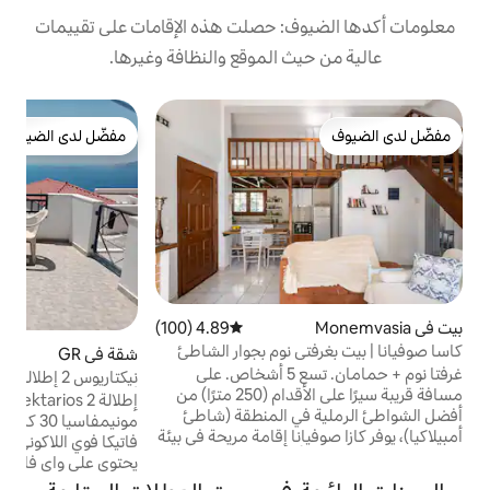
: حصلت هذه الإقامات على تقييمات
 الموقع والنظافة وغيرها.
ش
مفضّل لدى الضيوف
ش
مفضّل لدى الضيوف
ش
ا
ك
و
ش
ع
4.89 (100)
متوسط التقييم 4.89 من 5، 100 مراجعات
م
 نوم بجوار الشاطئ
شقة في GR
4.83 (104)
متوسط التقييم 4.83 من 5، 104 مراجعات
ا
غرفتا نوم + حمامان. تسع 5 أشخاص. على
نيكتاريوس 2 إطلالة بانورامية تاكا رسوم خاصة 8
مسافة قريبة سيرًا على الأقدام (250 مترًا) من
أو 2 يورو نقدًا
إطلالة Nektarios 2. تبعد نيابولي 4 كم وتبعد
ي المنطقة (شاطئ
مونيمفاسيا 30 كم. مع إطلالة رائعة على خليج
نا إقامة مريحة في بيئة
فاتيكا فوي اللاكوني من الجبل الرائع للنزهة.
ار والنباتات الأخرى.
يحتوي على واي فاي بسرعة 50 ميغابت في
 بالسيارة جنوب مدينة
الثانية الهدوء والسماء المرصعة بالنجوم في