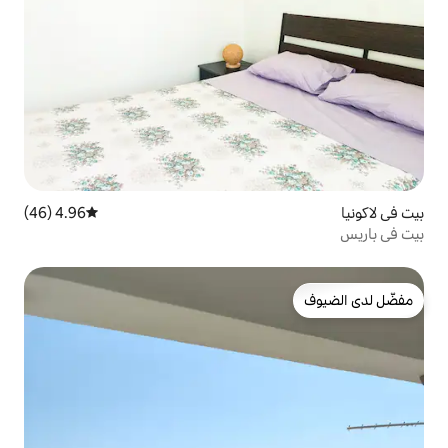
4.96 (46)
متوسط التقييم 4.96 من 5، 46 مراجعات