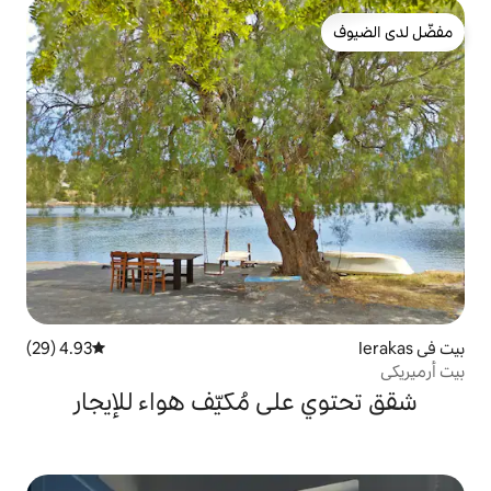
4.93 (29)
متوسط التقييم 4.93 من 5، 29 مراجعات
ى مُكيّف هواء للإيجار