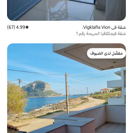
4.99 (67)
متوسط التقييم 4.99 من 5، 67 مراجعات
1