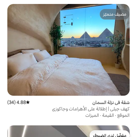
4.88 (34)
متوسط التقييم 4.88 من 5، 34 مراجعات
أهرامات وجاكوزي