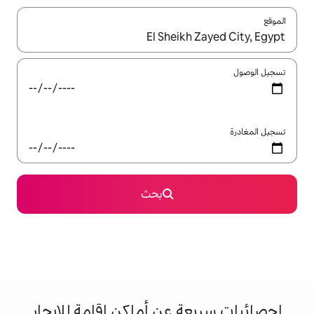
ل باستخدام السهمين لأعلى ولأسفل أو استكشف عن طريق اللمس أو السحب.
بحث
 عن أماكن إقامة للإيجار