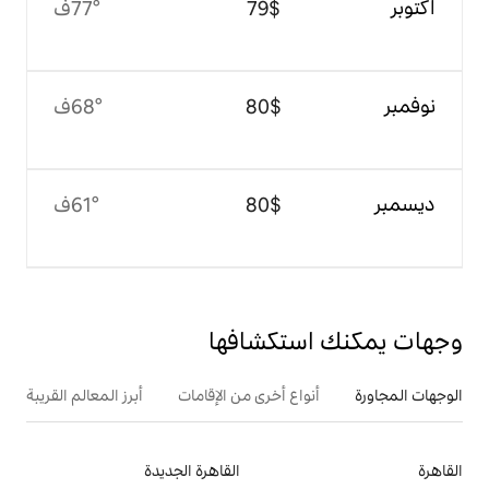
$‏79
77°ف
$‏80
68°ف
$‏80
61°ف
تكشافها
ع أخرى من الإقامات
أبرز المعالم القريبة
القاهرة الجديدة