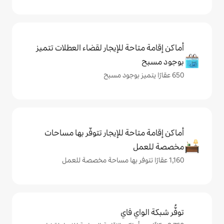
حة للإيجار لقضاء العطلات تتميز
حة للإيجار تتوفّر بها مساحات
ي فاي