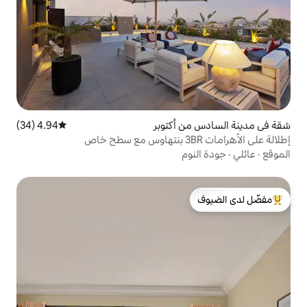
أكتوبر
4.94 (34)
متوسط التقييم 4.94 من 5، 34 مراجعات
م
لدى الضيوف