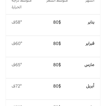
وسط السعر
متوسط درجة
الحرارة
$‏80
58°ف
$‏80
60°ف
$‏80
65°ف
$‏80
72°ف