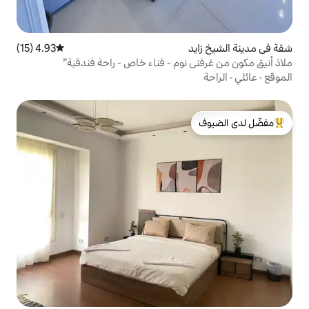
4.93 (15)
متوسط التقييم 4.93 من 5، 15 مراجعات
وم - فناء خاص - راحة فندقية”
لدى الضيوف