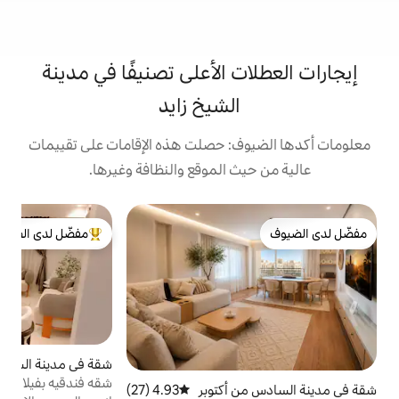
 الأعلى تصنيفًا في مدينة
الشيخ زايد
: حصلت هذه الإقامات على تقييمات
 الموقع والنظافة وغيرها.
ش
مفضّل لدى الضيوف
شق
من أبرز البيوت المفضّلة لدى الضيوف
أ
و
ع
ا
و
شقة في مدينة الشيخ زايد
5.0 (32)
متوسط التقييم 5.0 من 5، 32 مراج
أ
شقه فندقيه بفيلا امام زد بارك٣ غرف بجانب
 أكتوبر
4.93 (27)
متوسط التقييم 4.93 من 5، 27 مراجعات