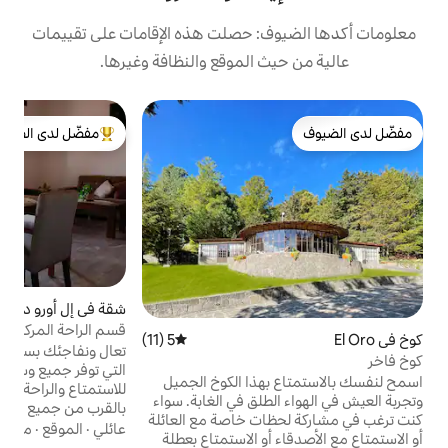
: حصلت هذه الإقامات على تقييمات
 الموقع والنظافة وغيرها.
ك
مفضّل لدى الضيوف
ك
من أبرز البيوت المفضّلة لدى الضيوف
ا
ا
ع
س
ا
شقة في إل أورو دي إيدالغو سنترو
4.96 (24)
متوسط التقييم 4.96 من 5، 24 مراجعات
و
قسم الراحة المركزية
ه
5 (11)
متوسط التقييم 5 من 5، 11 مراجعات
تعال ونفاجئك بسحر إل أورو، في هذه الشقة
التي توفر جميع وسائل الراحة التي تبحث عنها
هذا الكوخ الجميل
للاستمتاع والراحة في وسط هذه القرية السحرية،
طلق في الغابة. سواء
بالقرب من جميع المعالم السياحية مع أفضل
ات خاصة مع العائلة
موقع وهدوء يمكنك العثور عليه. على بعد بضعة
عائلي
·
الموقع
·
موقف السيارات
أو الاستمتاع بعطلة
بنايات من مسكنك التالي على Airbnb تنتظرك