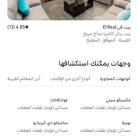
4.85 (13)
متوسط التقييم 4.85 من 5، 13 مراجعات
تكشافها
ع أخرى من الإقامات
أبرز المعالم القريبة
غوادالاخارا
ت
مساكن للإيجار لقضاء العطلات
سانتياغو دي كيريتارو
ت
مساكن للإيجار لقضاء العطلات