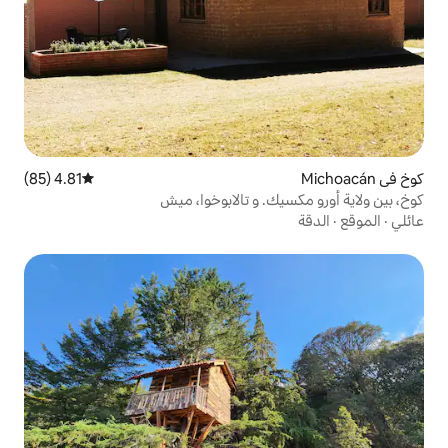
4.81 (85)
متوسط التقييم 4.81 من 5، 85 مراجعات
. و تالابوخوا، ميش