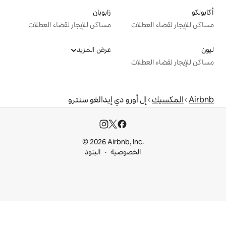
زابوبان
ت
مساكن للإيجار لقضاء العطلات
عرض المزيد
ت
أورو دي إيدالغو سنترو
© 2026 Airbnb, I
خصوصية
البنود