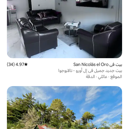
4.97 (34)
متوسط التقييم 4.97 من 5، 34 مراجعات
- تالابوجوا