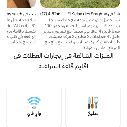
4.82 (17)
متوسط التقييم 4.82 من 5، 17 مراجعات
بيت في Douar Moulay saleh
جديد
مكان إقامة
 مع حمام سباحة
فيلا فخمة تطل على ملعب الجولف
بيت عطلات فريد ومناسب للعائلة ومجهز؛ 100
🌴 فيلا Jardin de l'Atlas – مراكش 🌴 دلل
نوم مكيفة مع تلفزيون، سرير
نفسك بإقامة مريحة في هذه الفيلا الأنيقة
طفل، 4 حمامات، 2 مطبخ، 2 غرفة معيشة،
الواقعة في قلب مسكن جاردن دي أطلس الآمن.
برية، مسبح رائع مع
استمتع بحمّام سباحة وبيئة هادئة وخضراء
المسبح للأطفال،
وديكور أنيق وجميع وسائل الراحة التي تحتاجها
اولة وألعاب الطاولة
لقضاء عطلة مع العائلة أو الأصدقاء. يبعد هذا
ة في إيجارات العطلات في
ومعدات اللياقة البدنية والسطح الرائع. حديقة
المكان بضع دقائق فقط عن وسط مدينة مراكش،
 تحت تصرفك.
وهو المكان المثالي للجمع بين الهدوء
 قلعة السراغنة
 القانون الداخلي و⚠️
واستكشاف المدينة. ☀️🏡
قانون المسبح قبل الحجز ‼️الغرفة 5 : ملحق
واي فاي