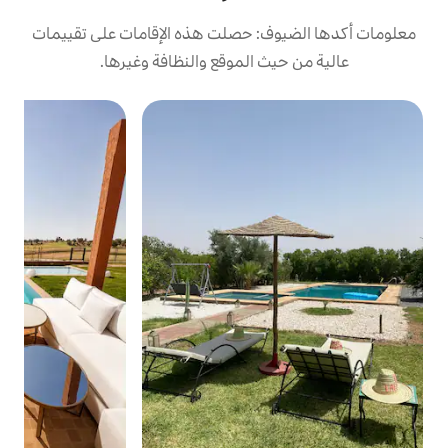
: حصلت هذه الإقامات على تقييمات
 الموقع والنظافة وغيرها.
بي
ب
ف
ت
ج
ا
ا
أ
ب
ح
م