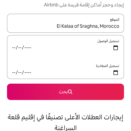
ة على Airbnb
ل باستخدام السهمين لأعلى ولأسفل أو استكشف عن طريق اللمس أو السحب.
بحث
لأعلى تصنيفًا في إقليم قلعة
السراغنة