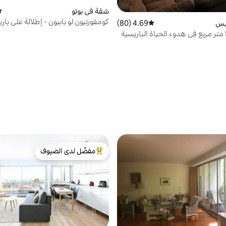
شقة في بوتو
مت
كومفورتيون لو بابيون - إطلالة على ب
يس
4.69 (80)
متوسط التقييم 4.69 من 5، 80 مراجعات
سباحة
دوبلكس 50 متر مربع في هدوء الحياة الباريسية
مفضّل لدى الضيوف
من أبرز البيوت المفضّلة لدى الضيوف