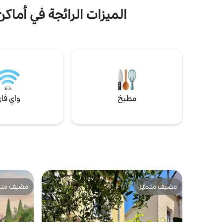
ونوتردام، وجزيرة سيتي، وأرصفة السين، ومركز
بومبيدو، وشارع مونتورجوي ومتاجر الطعام
الميزات الرائجة في أماكن
الخاصة به، وأحياء ماريه وهال اللذان ينبضان
دقيقة من ب
بالحياة.
مطبخ
واي فا
مضيف متميّز
مضيف متمي
مضيف متميّز
مضيف متمي