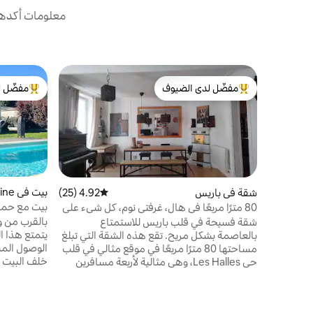
معلومات أكدها 
مفضّل لدى الضيوف
مفضّل ل
من أبرز البيوت المفضّلة لدى الضيوف
من أبرز ال
بيت في Carrières-sur-Seine
شقة في باريس
4.92 (25)
متوسط التقييم 4.92 من 5، 25 مراجعات
بيت مع حما
80 مترًا مربعًا في هال، غرفتي نوم، كل شيء على
مسافة قريبة سيرًا على الأقدام.
بالقرب من و
شقة فسيحة في قلب باريس للاستمتاع
يتمتع هذا ا
بالعاصمة بشكل مريح. تقع هذه الشقة التي تبلغ
الوصول المب
مساحتها 80 مترًا مربعًا في موقع مثالي في قلب
خلف البيت ا
حي Les Halles، وهي مثالية لأربعة مسافرين
غرفة رئيسي
يبحثون عن المساحة والراحة والسحر والموقع
طعام وغرفة
الاستثنائي. يمكن الوصول إلى المعالم الباريسية
منفصل. في ا
الرئيسية سيرًا على الأقدام: متحف اللوفر،