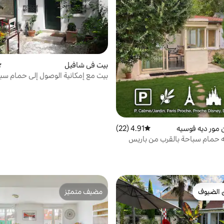
بيت في شافيل
مت
بيت مع إمكانية الوصول إلى حمام سب
مور ديه فوسيه
4.91 (22)
متوسط التقييم 4.91 من 5، 22 مراجعات
ه حمام سباحة بالقرب من باريس
 الضيوف
مضيف متميّز
 الضيوف
مضيف متميّز