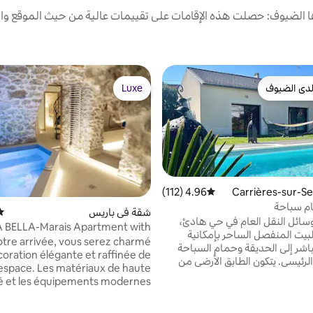
الضيوف: حصلت هذه الإقامات على تقييمات عالية من حيث الموقع وال
دى الضيوف
Luxe
بيوت المفضّلة لدى الضيوف
Luxe
4.96 (112)
متوسط التقييم 4.96 من 5، 112 مراجعات
م سباحة
شقة في باريس
متو
سائل النقل العام في حي هادئ،
 BELLA-Marais Apartment with
لبيت المنفصل الساحر بإمكانية
private mini pool
otre arrivée, vous serez charmé
اشر إلى الحديقة وحمام السباحة
coration élégante et raffinée de
لرئيسي. يتكون الطابق الأرضي من
espace. Les matériaux de haute
ة مع مطبخ مجهز وغرفة معيشة/
té et les équipements modernes
 نوم مزدوجة وحمام ومرحاض
satisfaire les voyageurs les plus
لطابق العلوي، يشكل الميزانين غرفة
 gâteau est la