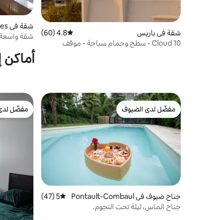
شقة في Louveciennes
شقة في باريس
4.8 (60)
متوسط التقييم 4.8 من 5، 60 مراجعات
شقة واسعة 
Cloud 10 - سطح وحمام سباحة - موقف
سباحة
سيارات خاص آمن
أماكن إ
مفضّل لدى الضيوف
مفضّل لدى
مفضّل لدى الضيوف
مفضّل لدى
جناح ضيوف في Pontault-Combaul
5 (47)
متوسط التقييم 5 من 5، 47 مراجعات
t
جناح الماس، ليلة تحت النجوم.