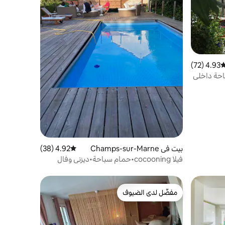
4.93 (72)
وسط التقييم 4.93 من 5، 72 مراجعات
احة داخلي
بيت في Champs-sur-Marne
4.92 (38)
متوسط التقييم 4.92 من 5، 38 مراجعات
فيلا cocooning•حمام سباحة•ديزني وفال
دويروب
مفضّل لدى الضيوف
مفضّل لدى الضيوف