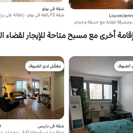
شقة في بوتو
شقة F2 رائعة في بوتو - إطلالة على ب
وحمام سباحة
ومشرقة للغاية مع حديقة وحمام
قامة أخرى مع مسبح متاحة للإيجار لقضاء ا
 الضيوف
مفضّل لدى الضيوف
 الضيوف
مفضّل لدى الضيوف
شقة في باريس
مت
شقة مشمسة وهادئة في مونمارتر مع