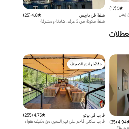
5 (17)
متوسط التقييم 5 من 5، 17 مراجعات
رج إيفل
شقة في باريس
4.8 (25)
متوسط التقييم 4.8 من 5، 25 مراجعات
شقة مكونة من 3 غرف، هادئة ومشرقة
لعطلات
مفضّل لدى الضيوف
مفضّل لدى الضيوف
قارب في بوتو
4.75 (255)
متوسط التقييم 4.75 من 5، 255 مراجعات
قارب سكني فاخر على نهر السين مع مكيف هواء
4.94 (35)
وسط التقييم 4.94 من 5، 35 مراجعات
وشرفة بمساحة 200 متر مربع في باريس
 شرفة