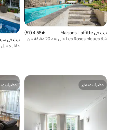
بيت في Maisons-Laffitte
4.58 (57)
متوسط التقييم 4.58 من 5، 57 مراجعات
فيلا Les Roses bleues على بعد 20 دقيقة من
بيت في سيف
باريس بالقطار السريع الإقليمي (RER)
عقار جميل و
مضيف متميّز
مضيف متمي
مضيف متميّز
مضيف متمي