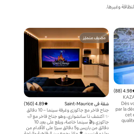
نظافة وغيرها.
شقة في با
مضيف متميّز
مفضّل لد
باريس في ا
مضيف متميّز
مفضّل لد
نيتفليكس
فخامة نادر
25 مترًا 
السنة. مطبخ
وجهاز عرض 
التحكم الصو
مشروب على 
الاسترخاء 
4.98 (88)
سط التقييم 4.98 من 5، 88 مراجعات
KAZA
ترغب في كسر
Dès v
شقة في Saint-Maurice
4.89 (160)
متوسط التقييم 4.89 من 5، 160 مراجعات
أحبك".
par la dé
جناح فاخر مع جاكوزي وغرفة سينما – 10 دقائق
cet 
من باريس
✨️ اكتشف ذا سانشواري، وهو جناح فاخر مع 🛁
quali
جاكوزي و🎬 سينما خاصة، ويقع على بعد 10
sauront 
دقائق من باريس و5 دقائق سيرًا على الأقدام من
exigeants. La cerise sur le
بوا دو فينسين 🌳 ملاذ يجمع بين الرفاهية والراحة