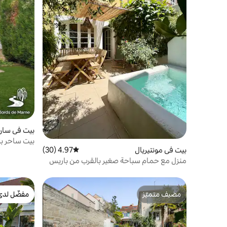
بيت في سان 
بيت ساحر ب
بيت في مونتيريال
4.97 (30)
متوسط التقييم 4.97 من 5، 30 مراجعات
منزل مع حمام سباحة صغير بالقرب من باريس
مضيف متميّز
مفضّل لدى
مضيف متميّز
مفضّل لدى