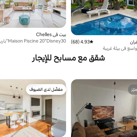
بيت في Chelles
Maison Piscine 20"Disney30"باريس
ران
4.93 (68)
متوسط التقييم 4.93 من 5، 68 مراجعات
اسع في بيئة غريبة
شقق مع مسابح للإيجار
ّز
مفضّل لدى الضيوف
ّز
مفضّل لدى الضيوف