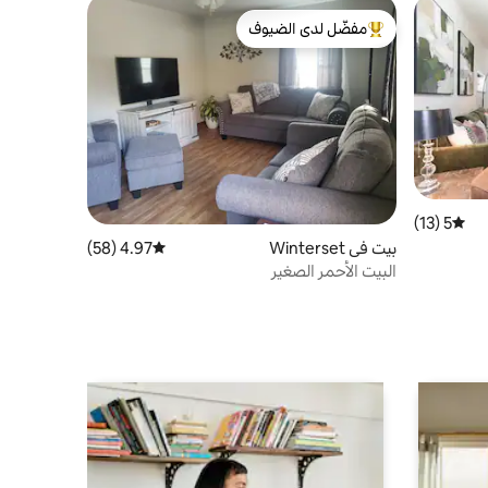
مفضّل لدى الضيوف
من أبرز البيوت المفضّلة لدى الضيوف
5 (13)
متوسط التقييم 5 من 5، 13 مراجعات
بيت في Winterset
4.97 (58)
متوسط التقييم 4.97 من 5، 58 مراجعات
البيت الأحمر الصغير