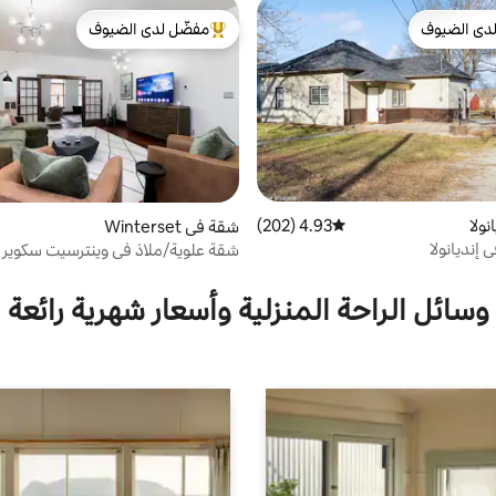
دى الضيوف
مفضّل لدى الضيوف
بيوت المفضّلة لدى الضيوف
من أبرز البيوت المفضّلة لدى الضيوف
نولا
4.93 (202)
متوسط التقييم 4.93 من 5، 202 مراجعات
شقة في Winterset
إنديانولا
شقة علوية/ملاذ في وينترسيت سكوير
وسائل الراحة المنزلية وأسعار شهرية رائعة