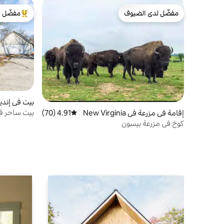
مفضّل لدى الضيوف
مفضّل ل
مفضّل لدى الضيوف
من أبرز ال
بيت في إنديا
بيت ساحر في 
إقامة في مزرعة في New Virginia
4.91 (70)
متوسط التقييم 4.91 من 5، 70 مراجعات
كوخ في مزرعة بيسون