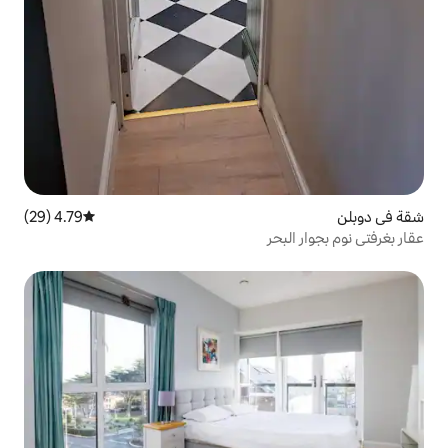
4.79 (29)
متوسط التقييم 4.79 من 5، 29 مراجعات