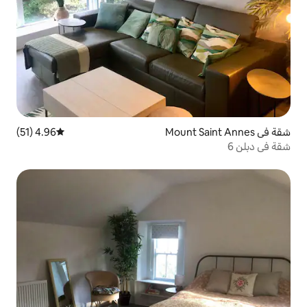
4.96 (51)
متوسط التقييم 4.96 من 5، 51 مراجعات