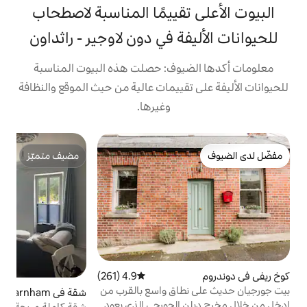
تقييمًا المناسبة لاصطحاب
ة في دون لاوجير - راثداون
يوف: حصلت هذه البيوت المناسبة
تقييمات عالية من حيث الموقع والنظافة
وغيرها.
شق
مضيف متميّز
مضيف متميّز
م
ب
ن
ع
و
ذ
4.9 (261)
متوسط التقييم 4.9 من 5، 261 مراجعات
طاق واسع بالقرب من
شقة في Rathfarnham
5 (5)
متوسط التقييم 5 من 5،
ب
الجورجي الذي يعود
شقة كاملة مريحة وحديثة بغرفة نوم واحدة في
ا