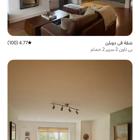
4.77 (100)
متوسط التقييم 4.77 من 5، 100 مراجعات