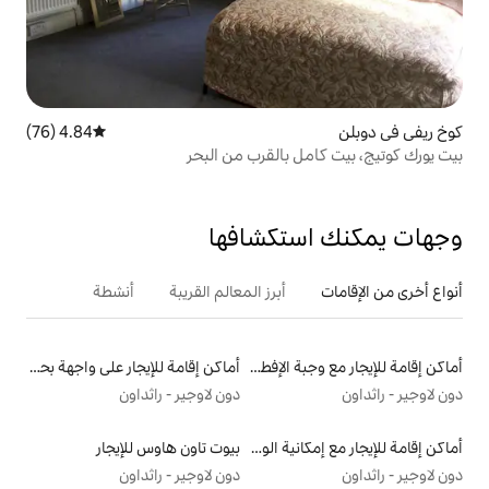
4.84 (76)
متوسط التقييم 4.84 من 5، 76 مراجعات
بالقرب من البحر
تكشافها
أبرز المعالم القريبة
أنشطة
أماكن إقامة للإيجار مع وجبة الإفطار
أماكن إقامة للإيجار على واجهة بحرية
دون لاوجير - راثداون
أماكن إقامة للإيجار مع إمكانية الوصول إلى الشاطئ
بيوت تاون هاوس للإيجار
دون لاوجير - راثداون