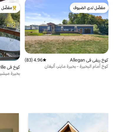
مفضّل لدى الضيوف
مفضّل ل
مفضّل لدى الضيوف
من أبرز ال
كوخ ريفي في Allegan
4.96 (83)
متوسط التقييم 4.96 من 5، 83 مراجعات
كوخ أمام البحيرة - بحيرة ماينر، أليغان
كوخ في Fennville
بحيرة ميشيغ