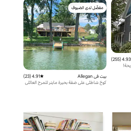
مفضّل لدى الضيوف
مفضّل لدى الضيوف
4.93 (255)
 التقييم 4.93 من 5، 255 مراجعات
يحة!
بيت في Allegan
4.91 (23)
متوسط التقييم 4.91 من 5، 23 مراجعات
كوخ شاطئي على ضفة بحيرة ماينر للمرح العائلي