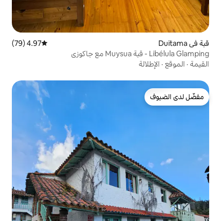
4.97 (79)
متوسط التقييم 4.97 من 5، 79 مراجعات