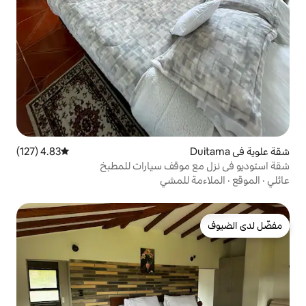
4.83 (127)
متوسط التقييم 4.83 من 5، 127 مراجعات
موقف سيارات للمطبخ
للمشي