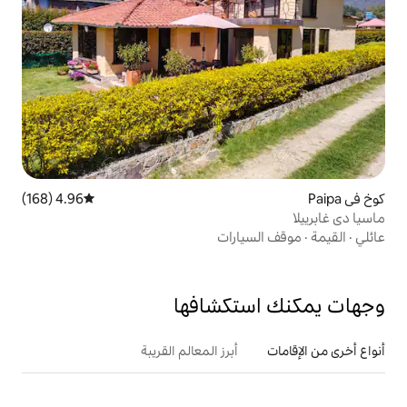
4.96 (168)
متوسط التقييم 4.96 من 5، 168 مراجعات
ارات
تكشافها
أبرز المعالم القريبة