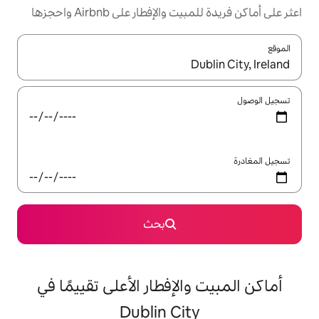
إفطار على Airbnb واحجزها
ل باستخدام السهمين لأعلى ولأسفل أو استكشف عن طريق اللمس أو السحب.
بحث
لإفطار الأعلى تقييمًا في
Dublin Cit