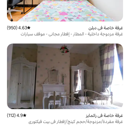
4.63 (950)
متوسط التقييم 4.63 من 5، 950 مراجعات
طار - إفطار مجاني - موقف سيارات
4.9 (112)
متوسط التقييم 4.9 من 5، 112 مراجعات
كينج/إفطار في بيت فيكتوري