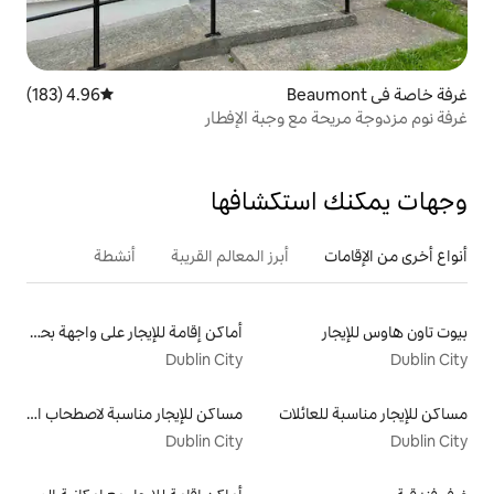
4.96 (183)
متوسط التقييم 4.96 من 5، 183 مراجعات
 وجبة الإفطار
تكشافها
أبرز المعالم القريبة
أنشطة
أماكن إقامة للإيجار على واجهة بحرية
Dublin City
لات
مساكن للإيجار مناسبة لاصطحاب الحيوانات الأليفة
Dublin City