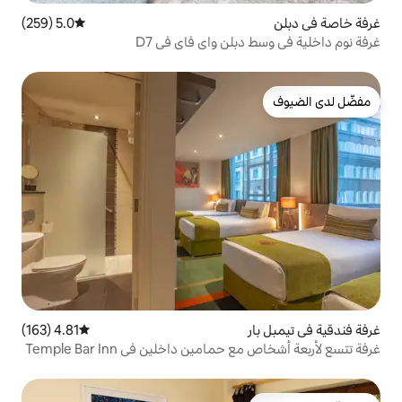
5.0 (259)
متوسط التقييم 5.0 من 5، 259 مراجعات
لن واي فاي في D7
4.81 (163)
متوسط التقييم 4.81 من 5، 163 مراجعات
ين داخلين في Temple Bar Inn