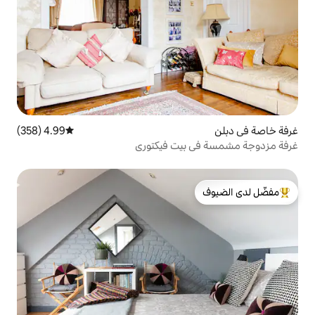
4.99 (358)
متوسط التقييم 4.99 من 5، 358 مراجعات
بيت فيكتوري
لدى الضيوف