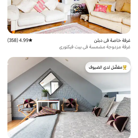
4.99 (358)
متوسط التقييم 4.99 من 5، 358 مراجعات
بيت فيكتوري
لدى الضيوف