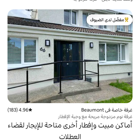
لدى الضيوف
4.96 (183)
متوسط التقييم 4.96 من 5، 183 مراجعات
 وجبة الإفطار
ر أخرى متاحة للإيجار لقضاء
العطلات