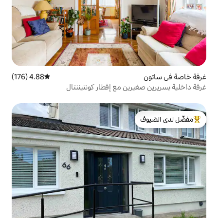
4.88 (176)
متوسط التقييم 4.88 من 5، 176 مراجعات
ن مع إفطار كونتيننتال
لدى الضيوف