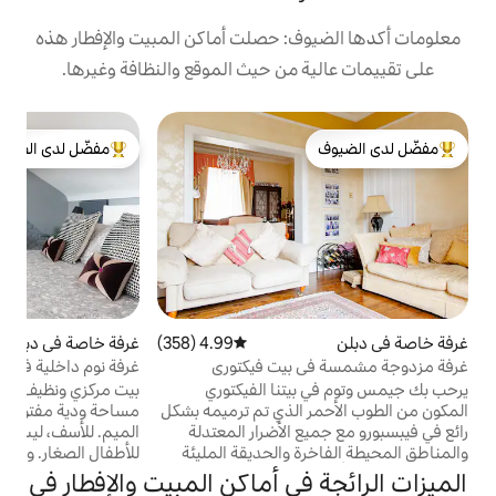
: حصلت أماكن المبيت والإفطار هذه
من حيث الموقع والنظافة وغيرها.
مفضّل لدى الضيوف
لدى الضيوف
من أبرز البيوت المفضّلة لدى الضيوف
4.99 (358)
متوسط التقييم 4.99 من 5، 358 مراجعات
غرفة خاصة في دبلن
5.0 (259)
متوسط التقييم 5.0 من 5، 259 مراجعات
غ
بيت فيكتوري
غرفة نوم داخلية في وسط دبلن واي فاي في D7
غ
ك
تنا الفيكتوري
بيت مركزي ونظيف ودافئ بعيدًا عن البيت.
الذي تم ترميمه بشكل
مساحة ودية مفتوحة للجميع وملائمة لمجتمع
د
الأضرار المعتدلة
الميم. للأسف، ليس لدينا مسكن مناسب
ق
 والحديقة المليئة
للأطفال الصغار. واي فاي وسرير بحجم كينج
ع
بالزهور الهادئة من أجل متعتك. نحن على بعد 15
وحمام داخلي خاص. قاعدة رائعة في دبلن -
ي أماكن المبيت والإفطار في
لى وسط دبلن وكل ما
مركزية مع خطوط نقل ممتازة. يتوفر إفطار