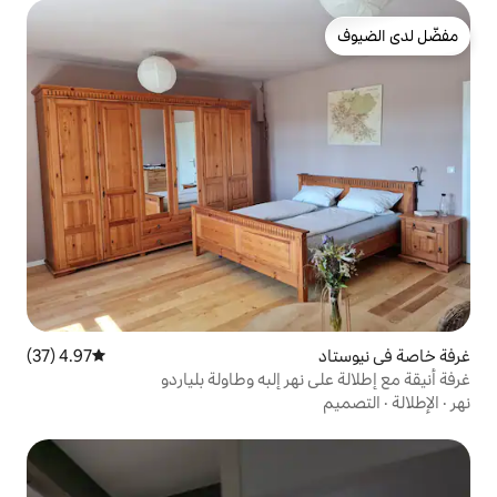
4.97 (37)
متوسط التقييم 4.97 من 5، 37 مراجعات
ر إلبه وطاولة بلياردو