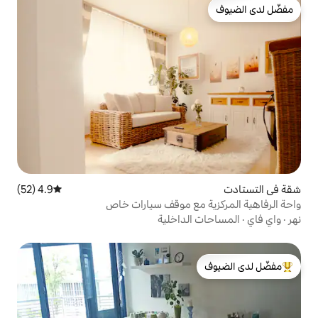
4.9 (52)
متوسط التقييم 4.9 من 5، 52 مراجعات
مع موقف سيارات خاص
لداخلية
لدى الضيوف