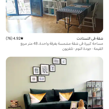
4.92 (76)
متوسط التقييم 4.92 من 5، 76 مراجعات
فة واحدة، 48 متر مربع
ون