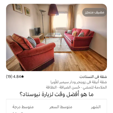
4.84 (19)
متوسط التقييم 4.84 من 5، 19 مراجعات
يمبر للأوبرا
ضيافة
·
النظافة
وقت لزيارة نيوستاد؟
وسط السعر
متوسط درجة