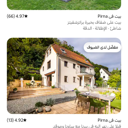
4.97 (66)
متوسط التقييم 4.97 من 5، 66 مراجعات
شفيتز
4.92 (13)
متوسط التقييم 4.92 من 5، 13 مراجعات
مع ساونا وموقد