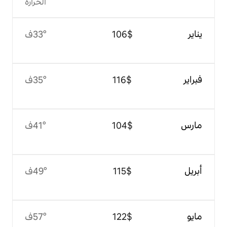
الحرارة
$‏106
33°ف
$‏116
35°ف
$‏104
41°ف
$‏115
49°ف
$‏122
57°ف