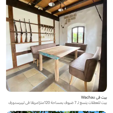
بيت للعطلات يتسع لـ 7 ضيوف بمساحة 120مترًامربعًا في ليبرسدورف