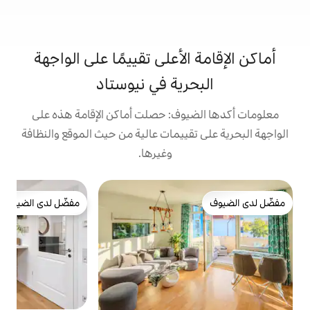
لأعلى تقييمًا على الواجهة
رية في نيوستاد
وف: حصلت أماكن الإقامة هذه على
ييمات عالية من حيث الموقع والنظافة
وغيرها.
ش
مفضّل لدى الضيوف
مفضّل لدى الضيوف
ط
ت
إ
ا
ي
ع
ا
ا
و