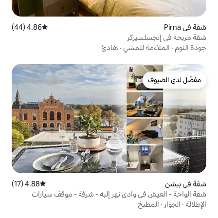
4.86 (44)
متوسط التقييم 4.86 من 5، 44 مراجعات
ر
شي
·
هادئ
4.88 (17)
متوسط التقييم 4.88 من 5، 17 مراجعات
دي نهر إلبه - شرفة - موقف سيارات