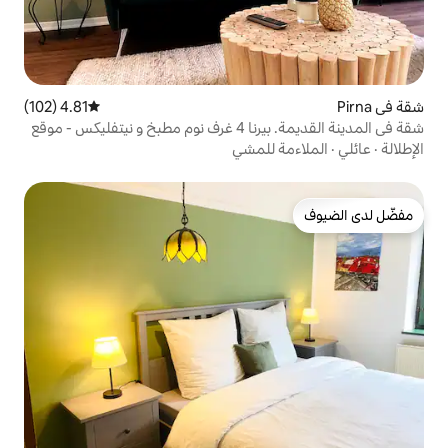
4.81 (102)
متوسط التقييم 4.81 من 5، 102 مراجعات
شقة في المدينة القديمة. بيرنا 4 غرف نوم مطبخ و نيتفليكس - موقع
للمشي