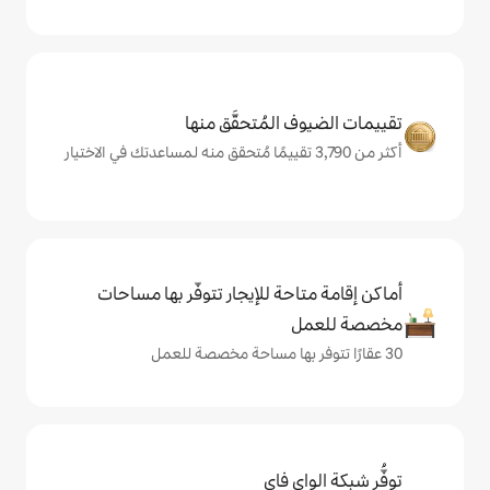
المُتحقَّق منها
حة للإيجار تتوفّر بها مساحات
ي فاي