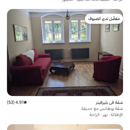
4.91 (53)
متوسط التقييم 4.91 من 5، 53 مراجعات