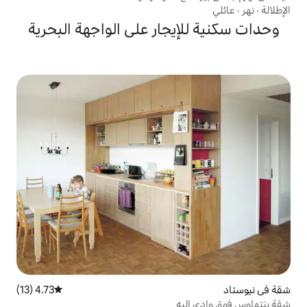
يجار على الواجهة البحرية
4.73 (13)
متوسط التقييم 4.73 من 5، 13 مراجعات
به