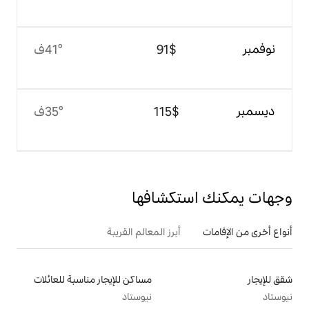
$‏91
41°ف
$‏115
35°ف
تكشافها
أبرز المعالم القريبة
مساكن للإيجار مناسبة للعائلات
نيوستاد