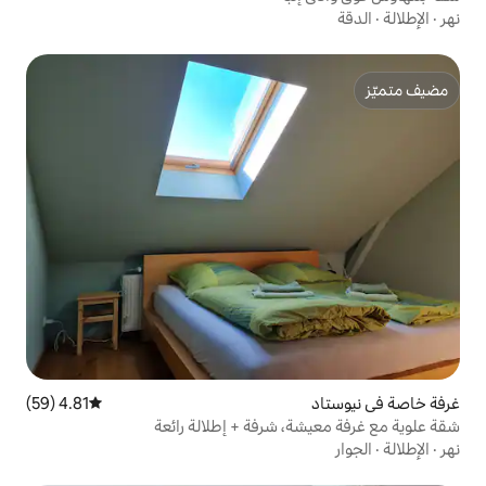
4.81 (59)
متوسط التقييم 4.81 من 5، 59 مراجعات
 شرفة + إطلالة رائعة