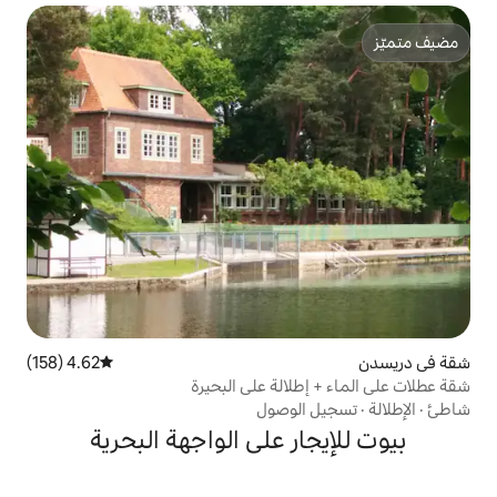
4.62 (158)
متوسط التقييم 4.62 من 5، 158 مراجعات
الة على البحيرة
لوصول
ر على الواجهة البحرية