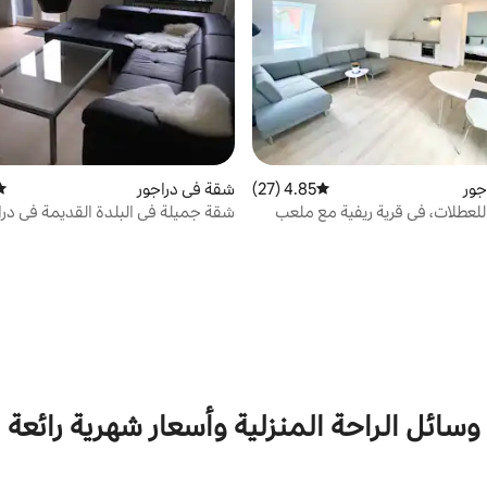
جور
4.85 (27)
متوسط التقييم 4.85 من 5، 27 مراجعات
شقة في دراجور
متو
لعطلات، في قرية ريفية مع ملعب
شقة جميلة في البلدة القديمة في درا
وسائل الراحة المنزلية وأسعار شهرية رائعة