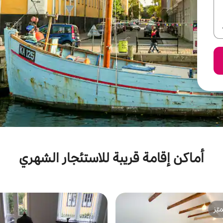
أماكن إقامة قريبة للاستئجار الشهري
ّز
ّز