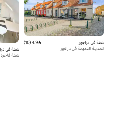
شقة في دراجور
4.9 (10)
متوسط التقييم 4.9 من 5، 10 مراجعات
المدينة القديمة في دراغور
شقة في درا
شقة فاخرة ل
تنس وجولف