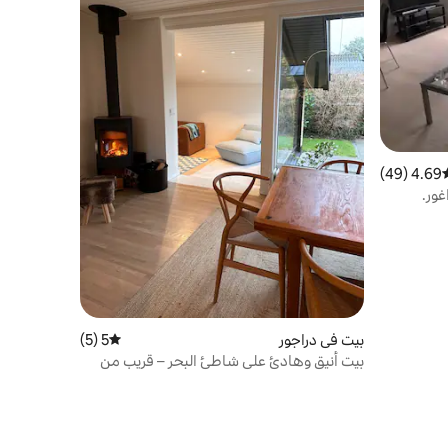
4.69 (49)
سط التقييم 4.69 من 5، 49 مراجعات
غور.
بيت في دراجور
5 (5)
متوسط التقييم 5 من 5، 5 مراجعات
بيت أنيق وهادئ على شاطئ البحر – قريب من
كل شيء