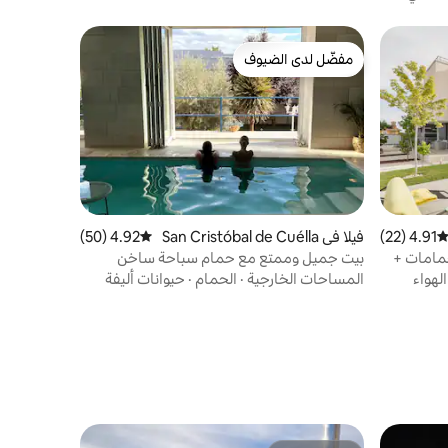
مفضّل لدى الضيوف
مفضّل لدى الضيوف
4.91 (22)
توسط التقييم 4.91 من 5، 22 مراجعات
فيلا في San Cristóbal de Cuélla
4.92 (50)
متوسط التقييم 4.92 من 5، 50 مراجعات
r
حة في مدريد 3 غرف نوم + 4 حمامات +
بيت جميل وممتع مع حمام سباحة ساخن
لهواء
المساحات الخارجية
·
الحمام
·
حيوانات أليفة