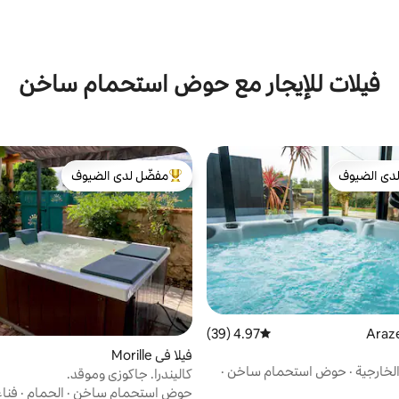
فيلات للإيجار مع حوض استحمام ساخن
دى الضيوف
مفضّل لدى الضيوف
بيوت المفضّلة لدى الضيوف
من أبرز البيوت المفضّلة لدى الضيوف
4.97 (39)
متوسط التقييم 4.97 من 5، 39 مراجعات
فيلا في Morille
لخارجية
·
حوض استحمام ساخن
·
كاليندرا. جاكوزي وموقد.
حوض استحمام ساخن
·
الحمام
·
فنا