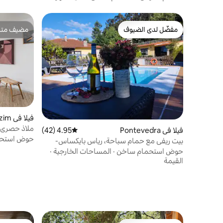
مفضّل لدى الضيوف
مضيف متمي
مفضّل لدى الضيوف
مضيف متمي
فيلا في Povoa de Varzim
ملاذ حصري ب
فيلا في Pontevedra
4.95 (42)
متوسط التقييم 4.95 من 5، 42 مراجعات
حوض استحم
بيت ريفي مع حمام سباحة، رياس بايكساس-
بونتيفيدرا
حوض استحمام ساخن
·
المساحات الخارجية
·
القيمة