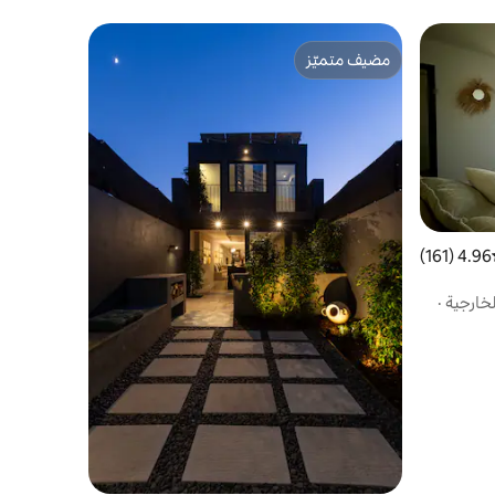
مضيف متميّز
مضيف متميّز
4.96 (161)
ط التقييم 4.96 من 5، 161 مراجعات
خارجية
·