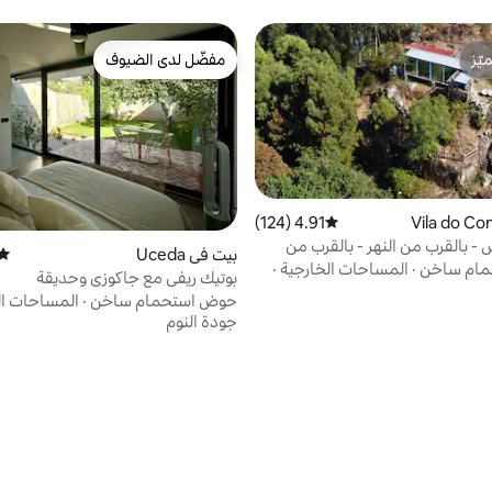
ّز
مفضّل لدى الضيوف
ّز
مفضّل لدى الضيوف
4.91 (124)
متوسط التقييم 4.91 من 5، 124 مراجعات
 بالقرب من النهر - بالقرب من
بيت في Uceda
متوس
قرب من أوبورتو
ام ساخن
·
المساحات الخارجية
·
بوتيك ريفي مع جاكوزي وحديقة
حوض استحمام ساخن
·
المساحات ال
جودة النوم