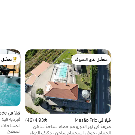
مفضّل لدى الضيوف
مفضّل ل
مفضّل لدى الضيوف
من أبرز ال
فيلا في Arazede
فيرديه فيلا
فيلا في Mesão Frio
4.93 (46)
متوسط التقييم 4.93 من 5، 46 مراجعات
المساحات ا
مزرعة في نهر الدورو مع حمام سباحة ساخن
المطبخ
الحمام
·
حوض استحمام ساخن
·
مكيف الهواء