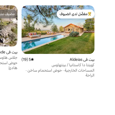
مفضّل لدى الضيوف
مضيف متمي
من أبرز البيوت المفضّلة لدى الضيوف
مضيف متمي
بيت في Vila do Conde
جلاس هاوس -
بيت في Aldeias
5 (19)
متوسط التقييم 5 من 5، 19 مراجعات
المحيط - بال
حوض استحم
كوينتا دا كاستانيا / بينتهاوس
هادئ
المساحات الخارجية
·
حوض استحمام ساخن
·
الراحة