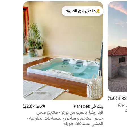
مفضّل لدى الضيوف
من أبرز البيوت المفضّلة لدى الضيوف
4.92 (130)
ط التقييم 4.92 من 5، 130 مراجعات
بيت في Paredes
4.96 (223)
متوسط التقييم 4.96 من 5، 223 مراجعات
ت
فيلا ريفية بالقرب من بورتو - منتجع صحي
وحمامسباحة خاص
حوض استحمام ساخن
·
المساحات الخارجية
·
المشي لمسافات طويلة