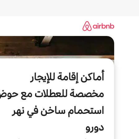
خطى
لى
لمحتوى
أماكن إقامة للإيجار
مخصصة للعطلات مع حوض
استحمام ساخن في نهر
دورو