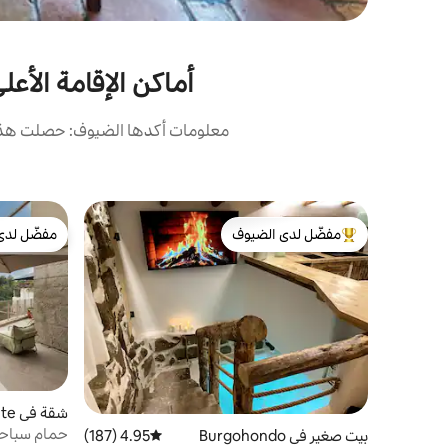
أماكن الإقامة الأع
معلومات أكدها الضيوف: حصلت هذه 
مفضّل لدى الضيوف
مفضّل لدى
من أبرز البيوت المفضّلة لدى الضيوف
مفضّل لدى
شقة في Amarante
حمام سباحة
بيت صغير في Burgohondo
4.95 (187)
متوسط التقييم 4.95 من 5، 187 مراجعات