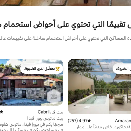
لى تقييمًا التي تحتوي على أحواض استحمام 
المساكن التي تحتوي على أحواض استحمام ساخنة على تقييمات عالية 
 الضيوف
مفضّل لدى الضيوف
 الضيوف
من أبرز البيوت المفضّلة لدى الضيوف
بيت في Cabril
متوسط
بيت ماتوس بيورا فيدا
4.97 (257)
متوسط التقييم 4.97 من 5، 257 مراجعات
/جاكوزي خاص مدفأ على مدار
في مساحتضانكم في مسكننا إلى منح