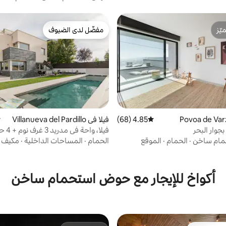
ّز
مفضّل لدى الضيوف
ّز
مفضّل لدى الضيوف
4.85 (68)
متوسط التقييم 4.85 من 5، 68 مراجعات
فيلا في Villanueva del Pardillo
م
جوار البحر
فيلا، وا
حمام سباحة فاخر
ام ساخن
·
الحمام
·
الموقع
الحمام
·
المساحات الداخلية
·
مكيف ا
أكواخ للإيجار مع حوض استحمام ساخن