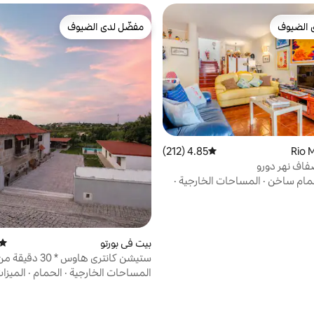
 الضيوف
مفضّل لدى الضيوف
 الضيوف
مفضّل لدى الضيوف
4.85 (212)
متوسط التقييم 4.85 من 5، 212 مراجعات
فاف نهر دورو
ام ساخن
·
المساحات الخارجية
·
بيت في بورتو
متوس
ستيشن كانتري هاوس * 30 دقيقة من بورتو
المساحات الخارجية
·
الحمام
·
الميزا