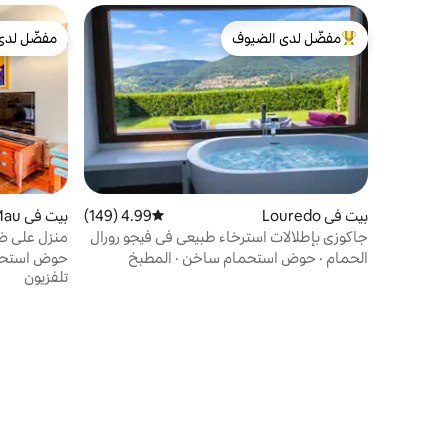
مفضّل لدى الضيوف
مفضّل لدى
من أبرز البيوت المفضّلة لدى الضيوف
مفضّل لدى
بيت في Louredo
4.99 (149)
متوسط التقييم 4.99 من 5، 149 مراجعات
بيت في Rio Mau
جاكوزي بإطلالات استرخاء طبيعي في فيجو رورال
منزل على ض
موس
الحمام
·
حوض استحمام ساخن
·
المطبخ
حوض استحم
تلفزيون