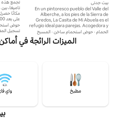
العام مع إطل
تجمع هذه ال
بيت جدتي
تاميغا، بين 
En un pintoresco pueblo del Valle del
Alberche, a los pies de la Sierra de
Gredos, La Casita de Mi Abuela es el
أمتار قليلة 
حوض استحم
refugio ideal para parejas. Acogedora y
جاكوزي ساخن
تسجيل المغ
única, cuenta con piscina climatizada con
الحمام
·
حوض استحمام ساخن
·
المسبح
منطقة لتناول
hidromasaje en su interior, perfecto para
الميزات الرائجة في أماكن
هندسة معمار
relajarse y disfrutar. Rodeada de rutas de
أركيتيتوس. 
senderismo y cerca del río Alberche,
أمتار قليلة من م
donde podrás refrescarte en verano,
esta casita combina el encanto rural con
la comodidad moderna. Un lugar especial
para desconectar y vivir una escapada
inolvidable en pareja.
مطبخ
واي فا
بي