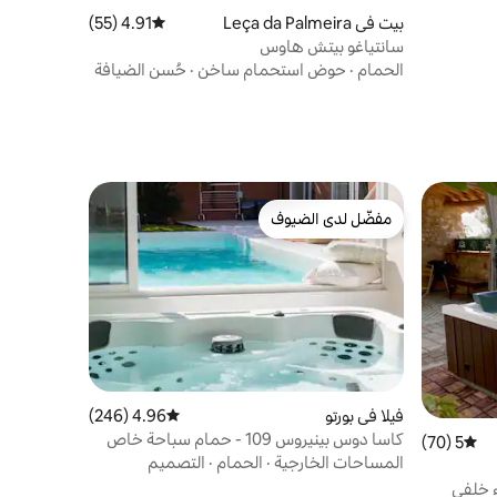
بيت في Leça da Palmeira
4.91 (55)
متوسط التقييم 4.91 من 5، 55 مراجعات
سانتياغو بيتش هاوس
الحمام
·
حوض استحمام ساخن
·
حُسن الضيافة
مفضّل لدى الضيوف
مفضّل لدى الضيوف
فيلا في بورتو
4.96 (246)
متوسط التقييم 4.96 من 5، 246 مراجعات
كاسا دوس بينيروس 109 - حمام سباحة خاص
5 (70)
متوسط التقييم 5 من 5، 70 مراجعات
ومنتجع صحي
المساحات الخارجية
·
الحمام
·
التصميم
ء خلفي