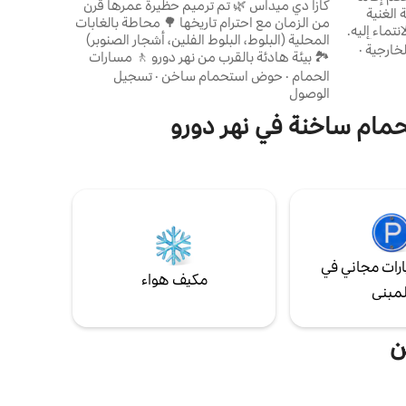
والجاكوزي
كازا دي ميداس 🌿 تم ترميم حظيرة عمرها قرن
الغنية
من الزمان مع احترام تاريخها 🌳 محاطة بالغابات
نتماء إليه.
المحلية (البلوط، البلوط الفلين، أشجار الصنوبر)
شعر وكأنك
خارجية
·
🏞️ بيئة هادئة بالقرب من نهر دورو 🚶 مسارات
تكم، وأن
طبيعية تؤدي إلى النهر 🤍 مشروع تديره عائلة،
الحمام
·
حوض استحمام ساخن
·
تسجيل
ياة، وأن
واعي بيئيًا 🌾 قرية ريفية أصيلة ذات روح
الوصول
ل شيء أن
مجتمعية قوية 🌊 مناظر وادي دورو الطبيعية ✈️
تحمام ساخنة في نهر دورو
فقط 25/30 دقيقة من بورتو ومطار بورتو 🛌 مثالية
لقضاء عطلات الاسترخاء أو لمحبي الطبيعة
رات مجاني في
مكيف هواء
لمبنى
ن