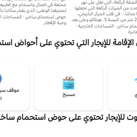
الات على النهر
شقة الرائعة، التي تطل على نهر
ممتعة في اتصال وانسجام مع الطبيعة 
عدد من الميزات الرائعة التي تجعلها
لمتنزهنا الوطني، الذي يفخر سكاننا بالا
مكانًا حصريًا تمامًا. - في قلب المركز التاريخي،
استمتع بالأشياء الجيدة والبسيطة وا
حوض استحمام ساخن
·
المساحات ال
على بعد 200 متر من كنيسة S. غونكالو وعلى بعد
في بيتك. نريدكم أن تستمتعوا بإقام
وجبة الإفطار
من نهر تاميغا. - حمام سباحة/
ام ساخن
·
المساحات الخارجية
·
تستمتعوا بالطبيعة، وأن تستمتعوا بالح
 على مدار العام. - فناء كبير مع
ادرة
تتفاعلوا مع شعبنا وتقاليدنا، وقبل ك
 الطعام وإطلالات على النهر. -
تكونوا سعداء في أرضنا. حياة نقية بيت ماتوس
 الإقامة للإيجار التي تحتوي على أحواض اس
ية مميزة من تصميم باربرا أبرو
- موقف سيارات عام مجاني على بعد
كان الإقامة. مكان رائع!
موقف سيا
ي
مسبح
ا
وت للإيجار تحتوي على حوض استحمام ساخ