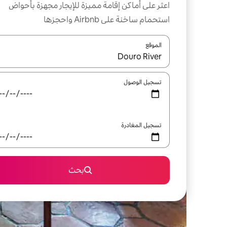
اعثر على أماكن إقامة مميزة للإيجار مجهزة بأحواض
استحمام ساخنة على Airbnb واحجزها
الموقع
عند توفر النتائج، انتقل باستخدام السهمين لأعلى ولأسف
تسجيل الوصول
تسجيل المغادرة
بحث