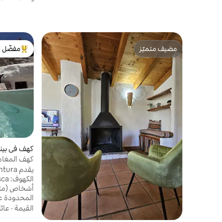
مضيف متميّز
مفضّل ل
مضيف متميّز
من أبرز ال
كهف في بينا
كهف المغام
أشخاص (متا
القيمة
·
عائ