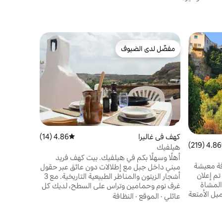
بيت في كاثو
مفضّل لدى الضيوف
مفضّل لد
مركزي ومجهز
مفضّل لدى الضيوف
مفضّل لد
م
غسالة ومج
الموقع
·
ال
عمل → مناس
متعددة قري
الشارع على
كهف في غاليرا
4.86 (14)
متوسط التقييم 4.86 من 5، 14 مراجعات
المتاجر الم
4.86 (219)
 التقييم 4.86 من 5، 219 مراجعات
هيلفيك
التي تتسلق ا
أهلًا وسهلًا بكم في هيلفيك. بيت كهف فريد
فة معيشة
مبني داخل جبل مع إطلالات دون عائق عبر حقول
تم إعلان
أشجار الزيتون والمناظر الطبيعية التاريخية. مع 3
 المشاة
غرف نوم وحمامين وتراس على السطح، لديك كل
يل الأمتعة
ما قد تحتاجه لإقامة مريحة ومختلفة قليلاً.
عائلي
·
الموقع
·
النظافة
ت والزهور
استمتع بقهوتك الصباحية مع إطلالة غير عادية،
لفرصة
واسترح بسلام في البيئة الهادئة، واستفد من