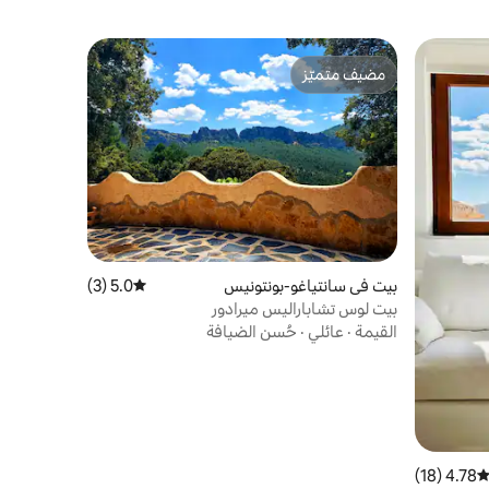
مضيف متميّز
مضيف متميّز
بيت في سانتياغو-بونتونيس
5.0 (3)
متوسط التقييم 5.0 من 5، 3 مراجعات
بيت لوس تشاباراليس ميرادور
القيمة
·
عائلي
·
حُسن الضيافة
4.78 (18)
توسط التقييم 4.78 من 5، 18 مراجعات