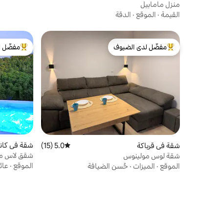
منزل مامابيل
القيمة
·
الموقع
·
الدقة
مفضّل لدى الضيوف
مفضّل ل
من أبرز البيوت المفضّلة لدى الضيوف
من أبرز ال
شقة في كانيا
شقة في قرباكة
5.0 (15)
متوسط التقييم 5.0 من 5، 15 مراجعات
شقق لاس مارافيل
شقة لوس مولينوس
الموقع
·
عائ
الموقع
·
الميزات
·
حُسن الضيافة