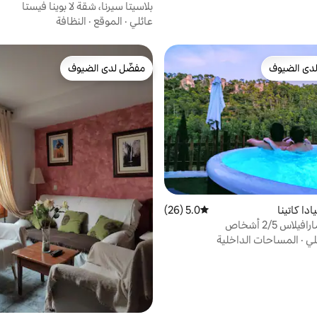
بلاسيتا سيرنا، شقة لا بوينا فيستا
عائلي
·
الموقع
·
النظافة
دى الضيوف
مفضّل لدى الضيوف
بيوت المفضّلة لدى الضيوف
مفضّل لدى الضيوف
دا كاتينا
5.0 (26)
متوسط التقييم 5.0 من 5، 26 مراجعات
اس 2/5 أشخاص
لي
·
المساحات الداخلية