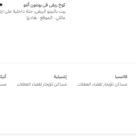
كوخ ريفي في بونتون ألتو
متوس
مترًا
عائلي
·
الموقع
·
هادئ
فالنسيا
إشبيلية
أليك
مساكن للإيجار لقضاء العطلات
مساكن للإيجار لقضاء العطلات
مساك