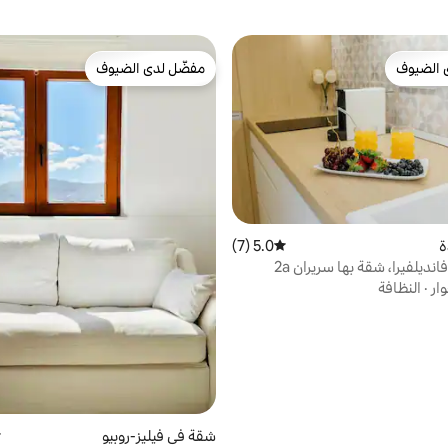
 الضيوف
مفضّل لدى الضيوف
 الضيوف
مفضّل لدى الضيوف
ة
5.0 (7)
متوسط التقييم 5.0 من 5، 7 مراجعات
نديلفيرا، شقة بها سريران 2a
وار
·
النظافة
شقة في فيليز-روبيو
م