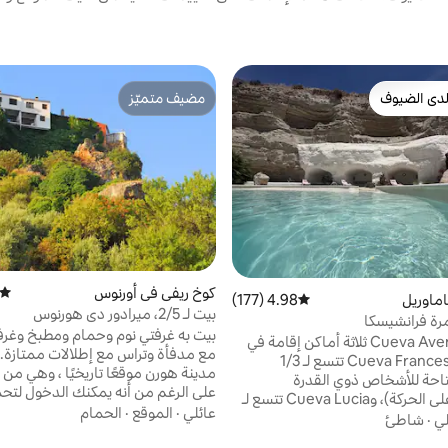
دى الضيوف
مضيف متميّز
بيوت المفضّلة لدى الضيوف
مضيف متميّز
كوخ ريفي في أورنوس
متوسط
ماوريل
4.98 (177)
متوسط التقييم 4.98 من 5، 177 مراجعات
بيت لـ 2/5، ميرادور دي هورنوس
رة فرانشيسكا
بيت به غرفتي نوم وحمام ومطبخ وغر
يقدم Cueva Aventura ثلاثة أماكن إقامة في
مع مدفأة وتراس مع إطلالات ممتازة. 
الكهوف: Cueva Francesca تتسع لـ 1/3
مدينة هورن موقعًا تاريخيًا ، وهي من
حة للأشخاص ذوي القدرة
على الرغم من أنه يمكنك الدخول لتحم
المحدودة على الحركة)، وCueva Lucia تتسع لـ
وتفريغها. مع شوارعها المزينة بالنباتا
عائلي
·
الموقع
·
الحمام
2/5 أشخاص وCueva Emilia تتسع لـ 4/7
لي
·
شاطئ
المزروعة في أصيص ، يمنحنا المشي ا
أشخاص. تتكون لا كويفا فرانشيسكا (50 مترًا