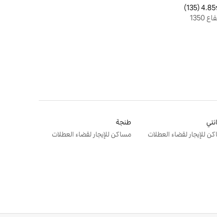
4.85 (135)
ط التقييم 4.85 من 5، 135 مراجعات
بيت بالبينو الريفي، جنة داخلية على ارتفاع 1350
انتي
طنجة
ن للإيجار لقضاء العطلات
مساكن للإيجار لقضاء العطلات