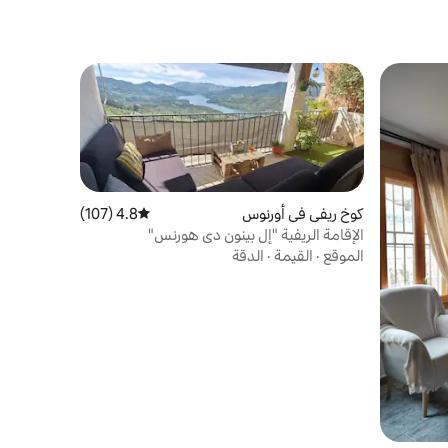
كوخ ريفي في أورنوس
4.8 (107)
متوسط التقييم 4.8 من 5، 107 مراجعات
الإقامة الريفية "إل بينون دي هورنس"
الموقع
·
القيمة
·
الدقة