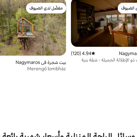
 الضيوف
مفضّل لدى الضيوف
 الضيوف
مفضّل لدى الضيوف
4.94 (120)
متوسط التقييم 4.94 من 5، 120 مراجعات
و الإطلالة الجميلة - شقة بنية
بيت شجرة في Nagymaros
Merengő lombház
وسائل الراحة المنزلية وأسعار شهرية رائعة