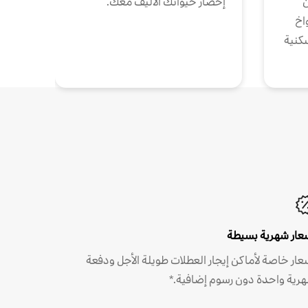
ن
إحضار حيوانك الأليف معك.
واخ
كنية
عار شهرية بسيطة
عار خاصة لأماكن إيجار العطلات طويلة الأجل ودفعة
رية واحدة دون رسوم إضافية.*