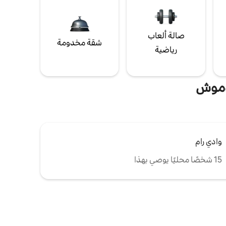
صالة ألعاب
شقة مخدومة
رياضية
دوموش
وادي رام
15 شخصًا محليًا يوصي بهذا