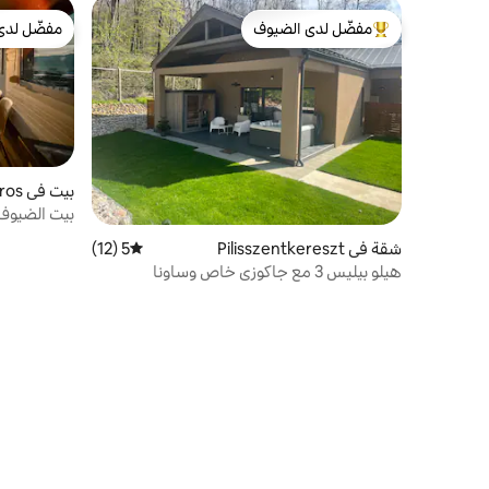
مفضّل لدى الضيوف
مفضّل لدى
من أبرز البيوت المفضّلة لدى الضيوف
مفضّل لدى
بيت في Nagymaros
بيت الضيوف ذ
شقة في Pilisszentkereszt
5 (12)
متوسط التقييم 5 من 5، 12 مراجعات
هيلو بيليس 3 مع جاكوزي خاص وساونا