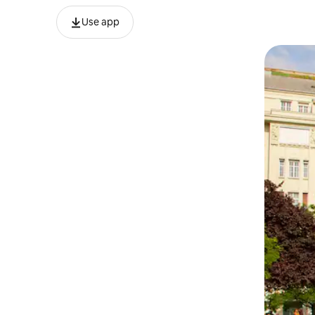
Use app