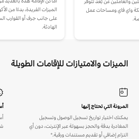
أماكن الإقامة هذه بالعديد م
ين والعاملين عن بُعد تتوفر
الميزات الفريدة، بدءًا من الأك
كة واي فاي ومساحات عمل
على جانب جرف أو القوارب الس
ة.
الهادئة.
الميزات والامتيازات للإقامات الطويلة
المرونة التي تحتاج إليها
أس
يمكنك اختيار تواريخ تسجيل الوصول وتسجيل
أس
المغادرة بدقة والحجز بسهولة عبر الإنترنت، دون أي
شه
التزام إضافي أو تقديم مستندات ورقية.*