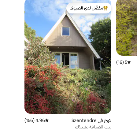
مفضّل لدى الضيوف
من أبرز البيوت المفضّلة لدى الضيوف
5 (16)
متوسط التقييم 5 من 5، 16 مراجعات
كوخ في Szentendre
4.96 (156)
متوسط التقييم 4.96 من 5، 156 مراجعات
بيت الضيافة تشيلاك