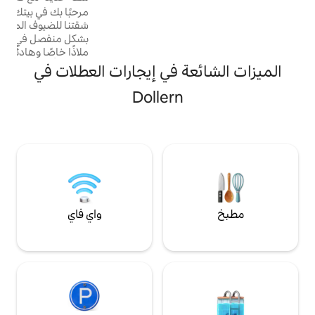
مرحبًا بك في بيتك المريح بعيدًا عن البيت! تقع
خاص، وتوفر أريكة
شقتنا للضيوف المفروشة بأناقة والمبنية حديثًا
بشكل منفصل في العلية فوق المرآب وتوفر لك
ملاذًا خاصًا وهادئًا يتمتع بسحر خاص للغاية.
مثالي للأشخاص غير المتزوجين أو الأزواج أو
ة في إيجارات العطلات في
العائلات أو المسافرين لأغراض العمل. تبعد
محطة قطار S-Bahn مسافة 5 دقائق سيرًا على
Dollern
الأقدام، وتأخذك مباشرة إلى محطة هامبورغ
المركزية في غضون 45 دقيقة تقريبًا. تتوفر أيضًا
مرافق شحن للسيارات الكهربائية في موقف
السيارات.
واي فاي