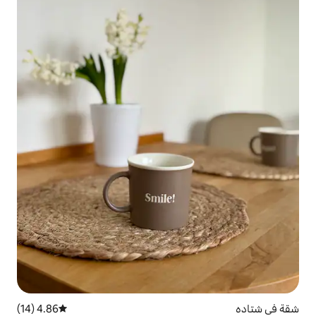
4.86 (14)
متوسط التقييم 4.86 من 5، 14 مراجعات