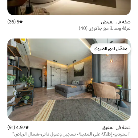
5 (36)
متوسط التقييم 5 من 5، 36 مراجعات
4.97 (91)
متوسط التقييم 4.97 من 5، 91 مراجعات
دينة• تسجيل وصول ذاتي•شمال الرياض"