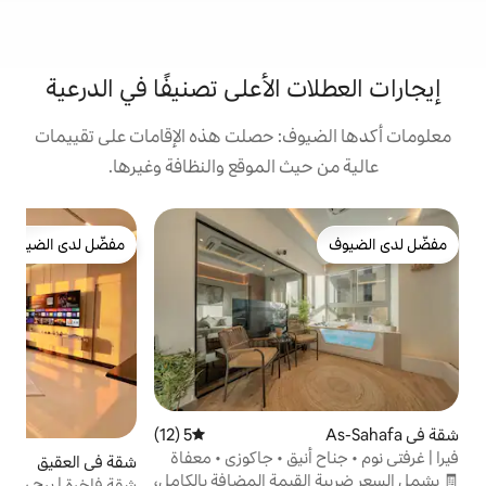
الأعلى تصنيفًا في الدرعية
: حصلت هذه الإقامات على تقييمات
 الموقع والنظافة وغيرها.
شق
مفضّل لدى الضيوف
ش
مفضّل لدى الضيوف
ج
ش
و
(
و
ب
5 (12)
متوسط التقييم 5 من 5، 12 مراجعات
يق • جاكوزي • معفاة
شقة في العقيق
5 (9)
متوسط التقييم 5 من 5، 
مة المضافة بالكامل،
شقة فاخرة | برج رافال | إطلالة KAFD | تلفاز 85"