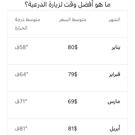
 وقت لزيارة الدرعية؟
وسط السعر
متوسط درجة
الحرارة
$‏80
58°ف
$‏79
64°ف
$‏69
71°ف
$‏81
81°ف