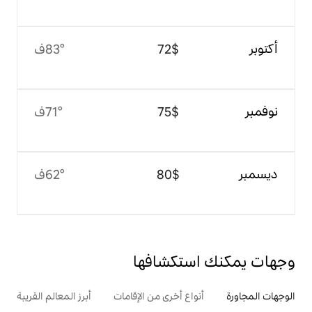
$‏72
83°ف
$‏75
71°ف
$‏80
62°ف
تكشافها
ع أخرى من الإقامات
أبرز المعالم القريبة