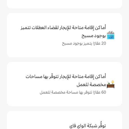
حة للإيجار لقضاء العطلات تتميز
حة للإيجار تتوفّر بها مساحات
ي فاي