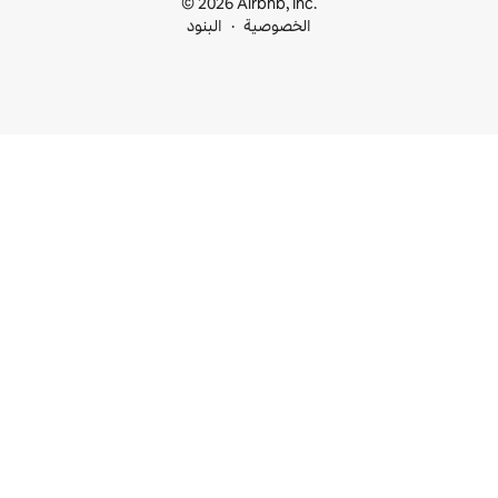
© 2026 Airbnb, I
خصوصية
البنود