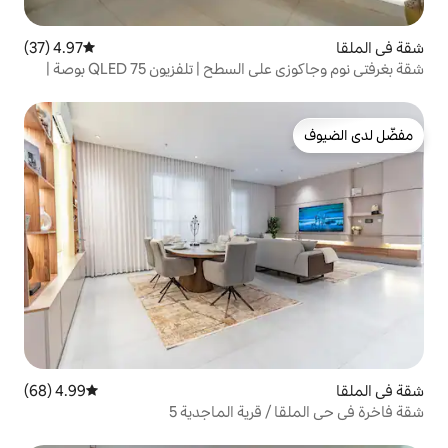
4.97 (37)
متوسط التقييم 4.97 من 5، 37 مراجعات
شقة بغرفتي نوم وجاكوزي على السطح | تلفزيون QLED 75 بوصة |
4.99 (68)
متوسط التقييم 4.99 من 5، 68 مراجعات
قرية الماجدية 5