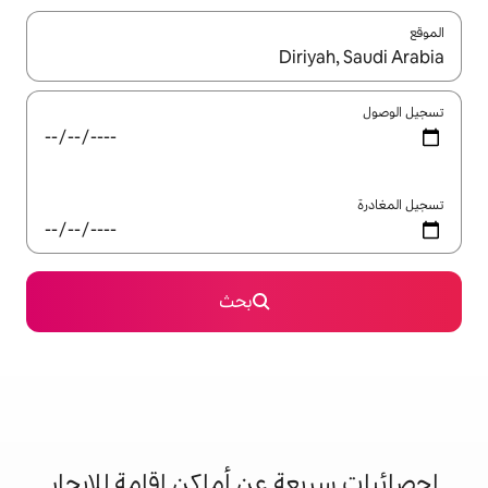
ل باستخدام السهمين لأعلى ولأسفل أو استكشف عن طريق اللمس أو السحب.
بحث
 عن أماكن إقامة للإيجار