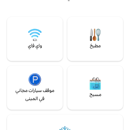
طبق 🍖🧀 مقبلات 🥐 وجبة الإفطار جلسة 💆‍♂️💆‍♀️
الدراجات الهوائية مع المنطقة.
دليك للاسترخاء لمدة 50 دقيقة لشخصين على
واي فاي
موقف سيارات مجاني
في المبنى