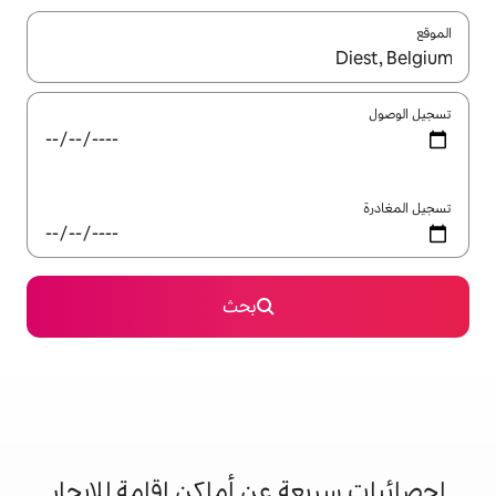
ل باستخدام السهمين لأعلى ولأسفل أو استكشف عن طريق اللمس أو السحب.
بحث
 عن أماكن إقامة للإيجار