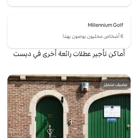
لات رائعة أخرى في ديست