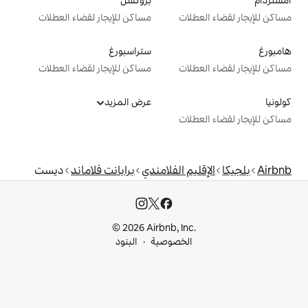
بروكسل
ت
مساكن للإيجار لقضاء العطلات
ستراسبورغ
ت
مساكن للإيجار لقضاء العطلات
عرض المزيد
ت
 الفلامندي
برابانت فلاماند
ديست
© 2026 Airbnb, I
خصوصية
البنود