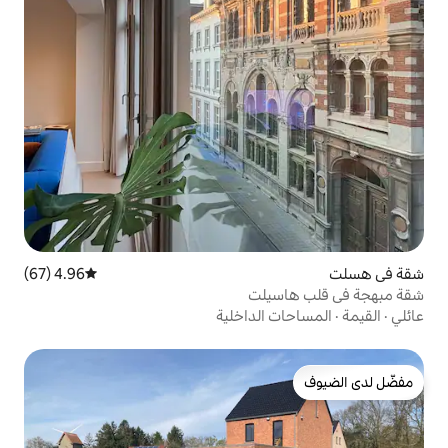
4.96 (67)
متوسط التقييم 4.96 من 5، 67 مراجعات
يلت
الداخلية