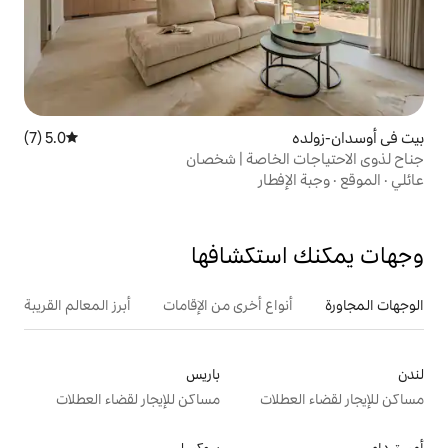
5.0 (7)
متوسط التقييم 5.0 من 5، 7 مراجعات
خاصة | شخصان
ار
تكشافها
ع أخرى من الإقامات
أبرز المعالم القريبة
باريس
ت
مساكن للإيجار لقضاء العطلات