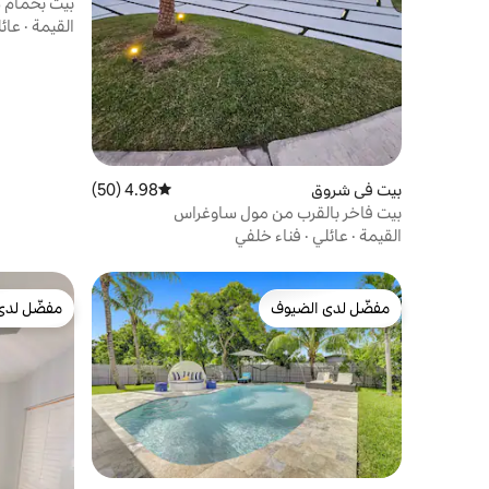
بيت بحمام س
10 دقائق من استاد هارد روك
القيمة
·
عائ
بيت في شروق
4.98 (50)
متوسط التقييم 4.98 من 5، 50 مراجعات
بيت فاخر بالقرب من مول ساوغراس
القيمة
·
عائلي
·
فناء خلفي
مفضّل لدى الضيوف
مفضّل لدى
مفضّل لدى الضيوف
مفضّل لدى