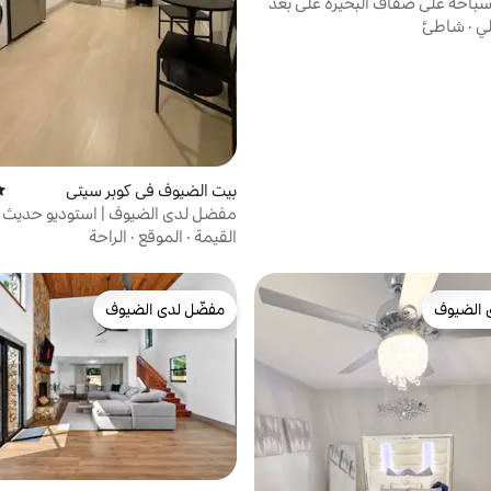
باحة على ضفاف البحيرة على بعد
لي
·
شاطئ
بيت الضيوف في كوبر سيتي
مت
مفضل لدى الضيوف | استوديو حديث |
ونشافة وموقف سيارات
القيمة
·
الموقع
·
الراحة
 الضيوف
مفضّل لدى الضيوف
 الضيوف
مفضّل لدى الضيوف