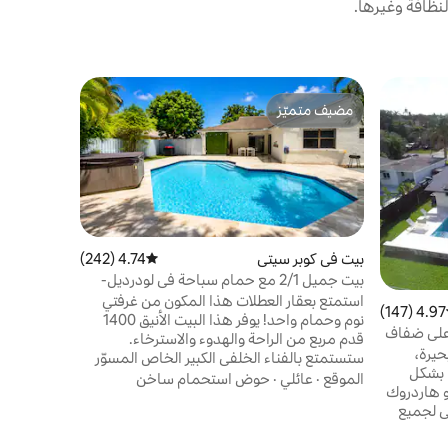
نظافة وغيرها.
بيت في فور
مضيف متميّز
مفضّل لد
مضيف متميّز
مفضّل لد
استحمام سا
أهلًا وسهلًا
على بعد دق
ومنطقة تسو
الدولي وشو
الموقع
·
عا
نوم/3
خارجيًا وشو
بيت في كوبر سيتي
4.74 (242)
متوسط التقييم 4.74 من 5، 242 مراجعات
من الألعاب و
بيت جميل 2/1 مع حمام سباحة في لودرديل-
والحديثة وا
ميامي
استمتع بعقار العطلات هذا المكون من غرفتي
4.97 (147)
ط التقييم 4.97 من 5، 147 مراجعات
للعائلات أ
نوم وحمام واحد! يوفر هذا البيت الأنيق 1400
ومريح في ف
على ضفاف
قدم مربع من الراحة والهدوء والاسترخاء.
 لودرديل
حيرة،
ستستمتع بالفناء الخلفي الكبير الخاص المسوّر
 بشكل
والمسبح الخاص والجاكوزي والشواء وتناول
الموقع
·
عائلي
·
حوض استحمام ساخن
و هاردروك
الطعام في الهواء الطلق. على بعد 25 دقيقة من
 بما يكفي لجميع
استاد ميامي لكأس العالم FIFA 2026‎، و20
انب
دقيقة من مطار FLL، و20 دقيقة من شاطئ