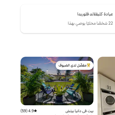
عيادة كليفلاند فلوريدا
22 شخصًا محليًا يوصي بهذا
مفضّل لدى الضيوف
من أبرز البيوت المفضّلة لدى الضيوف
بيت في دانيا بيتش
4.9 (59)
متوسط التقييم 4.9 من 5، 59 مراجعات