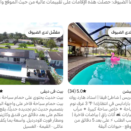
الضيوف: حصلت هذه الإقامات على تقييمات عالية من حيث الموقع وال
دى الضيوف
مفضّل لدى الضيوف
بيوت المفضّلة لدى الضيوف
مفضّل لدى الضيوف
تيشن
5.0 (34)
متوسط التقييم 5.0 من 5، 34 مراجعات
بيت في ديفي
متوس
ريس | شاطئ فيفا | استاد هارد روك
بيت حديث يحتوي على حمام سباحة 
بحيرة بالقرب من مطار هاردروك فورت
🔥 بلانتيشن بارادايس في انتظارك! 🌴 3 غرف نوم
بيت حمام سباحة فاخر على واجهة الب
حمام ✦ سباحة ✦ خاص ساحة كبيرة ✦ مرآب
بتصميم حديث تم تجديده حديثًا، يقع
 لـ 6 سيارات 🛋️ أثاث راقٍ | بياضات فاخرة |
ملائم على بعد دقائق من فندق وكازين
خدمات حسب الطلب ⚡ على بعد 5 دقائق من
ومطار فورت لاودرديل. واسعة
الطرق السريعة | على بعد 10 دقائق من مطار
أفراد الأسرة. خاص وهادئ. اجلس بج
وقع
·
حيوانات أليفة
عائلي
·
القيمة
·
الغسيل