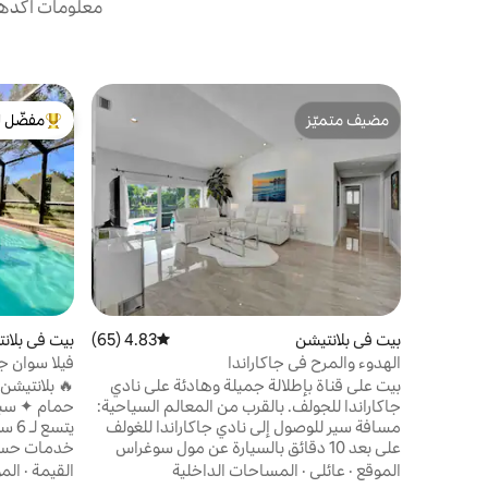
معلومات أكدها 
مضيف متميّز
مفضّل ل
مضيف متميّز
من أبرز ال
بيت في بلانتيشن
4.83 (65)
متوسط التقييم 4.83 من 5، 65 مراجعات
بيت في بلان
الهدوء والمرح في جاكاراندا
فيلا سوان ج
بيت على قناة بإطلالة جميلة وهادئة على نادي
جاكاراندا للجولف. بالقرب من المعالم السياحية:
مسافة سير للوصول إلى نادي جاكاراندا للغولف
يتسع
على بعد 10 دقائق بالسيارة عن مول سوغراس
ميل و5 دقائق عن مول بروارد 10 دقائق إلى كازينو
الموقع
·
عائلي
·
المساحات الداخلية
القيمة
·
الم