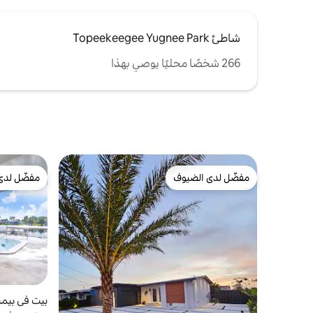
شاطئ Topeekeegee Yugnee Park
266 شخصًا محليًا يوصي بهذا
مفضّل لدى الضيوف
مفضّل لدى
مفضّل لدى الضيوف
مفضّل لدى
بيت في بيمب