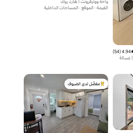
واحة ووترفرونت | هارد روك
القيمة
·
الموقع
·
المساحات الداخلية
4.94 (54)
وسط التقييم 4.94 من 5، 54 مراجعات
 غسالة
مفضّل لدى الضيوف
من أبرز البيوت المفضّلة لدى الضيوف