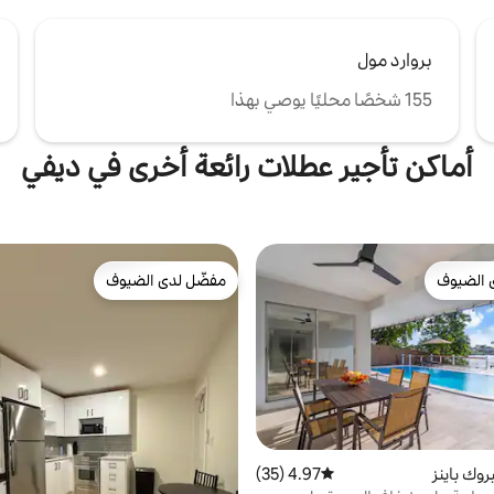
بروارد مول
155 شخصًا محليًا يوصي بهذا
أماكن تأجير عطلات رائعة أخرى في ديفي
 الضيوف
مفضّل لدى الضيوف
 الضيوف
مفضّل لدى الضيوف
روك باينز
4.97 (35)
متوسط التقييم 4.97 من 5، 35 مراجعات