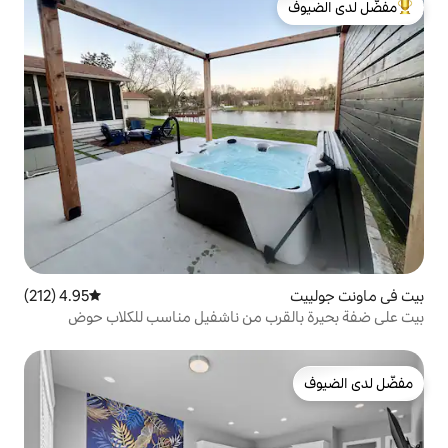
لدى الضيوف
4.95 (212)
متوسط التقييم 4.95 من 5، 212 مراجعات
رب من ناشفيل مناسب للكلاب حوض