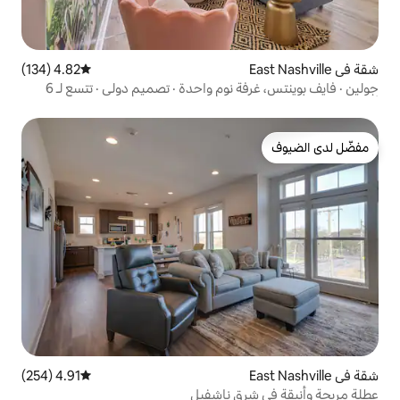
4.82 (134)
متوسط التقييم 4.82 من 5، 134 مراجعات
جولين · فايف بوينتس، غرفة نوم واحدة · تصميم دولي · تتسع لـ 6
4.91 (254)
متوسط التقييم 4.91 من 5، 254 مراجعات
ق ناشفيل