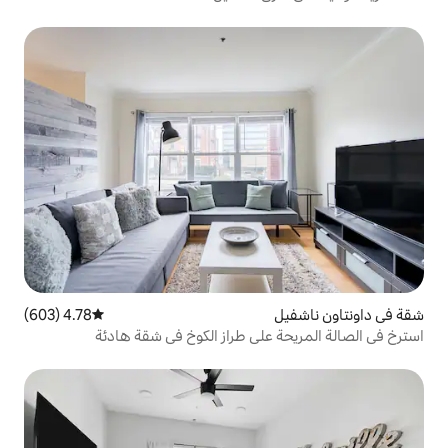
4.78 (603)
متوسط التقييم 4.78 من 5، 603 مراجعات
على طراز الكوخ في شقة هادئة