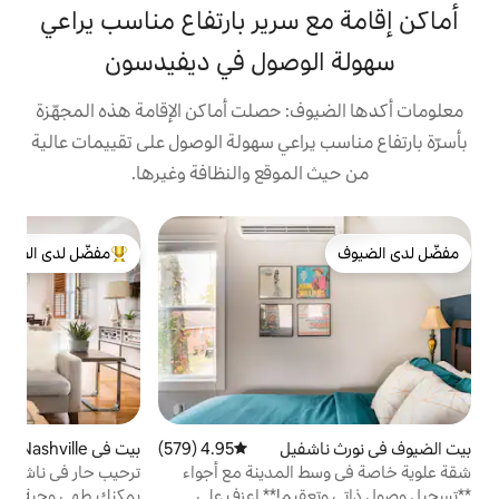
سرير بارتفاع مناسب يراعي
وصول في ديفيدسون
: حصلت أماكن الإقامة هذه المجهّزة
راعي سهولة الوصول على تقييمات عالية
موقع والنظافة وغيرها.
بيت
مفضّل لدى الضيوف
ن
من أبرز البيوت المفضّلة لدى الضيوف
و
م
و
م
م
ا
ا
فيل
4.95 (579)
متوسط التقييم 4.95 من 5، 579 مراجعات
بيت في East Nashville
4.95 (349)
متوسط التقييم 4.95 من 5، 349 مراجعات
ا
لمدينة مع أجواء
ترحيب حار في ناشفيل بأناقة وظهور
ا
**تسجيل وصول ذاتي وتعقيم!** اعزف على
يمكنك طهي وجبة لذيذة في مطبخ الجرانيت