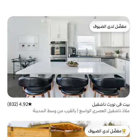
4.92 (832)
متوسط التقييم 4.92 من 5، 832 مراجعات
ع | بالقرب من وسط المدينة
لدى الضيوف