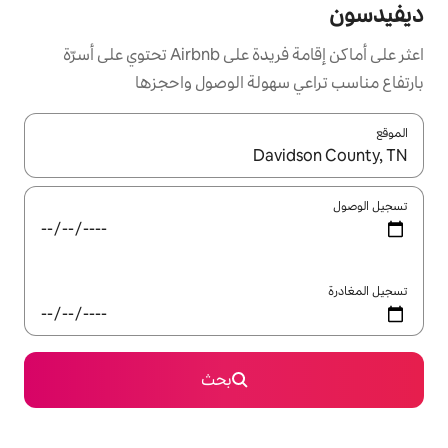
اعثر على أماكن إقامة فريدة على Airbnb تحتوي على أسرّة
ولة الوصول واحجزها
ل باستخدام السهمين لأعلى ولأسفل أو استكشف عن طريق اللمس أو السحب.
بحث