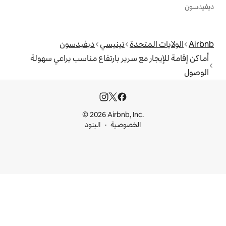
دة
تينيسي
ديفيدسون
 سرير بارتفاع مناسب يراعي سهولة
© 2026 Airbnb, I
خصوصية
البنود