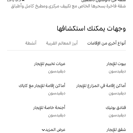
 مع تكييف مركزي ومطبخ كامل وأطباق
تكشافها
أبرز المعالم القريبة
أنشطة
عربات تخييم للإيجار
ديفيدسون
ار
أماكن إقامة للإيجار مع كاياك
ديفيدسون
أجنحة خاصة للإيجار
ديفيدسون
عرض المزيد