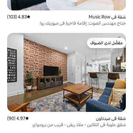
4.83 (103)
متوسط التقييم 4.83 من 5، 103 مراجعات
 فاخرة في ميوزيك رو!
4.97 (90)
متوسط التقييم 4.97 من 5، 90 مراجعات
لاذ ريفي - قريب من برودواي