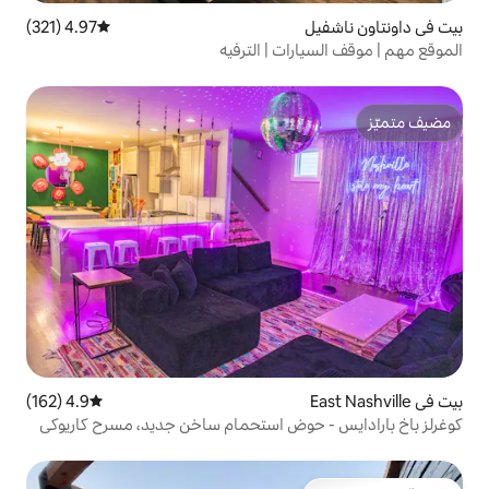
4.97 (321)
متوسط التقييم 4.97 من 5، 321 مراجعات
ت | الترفيه
4.9 (162)
متوسط التقييم 4.9 من 5، 162 مراجعات
وض استحمام ساخن جديد، مسرح كاريوكي