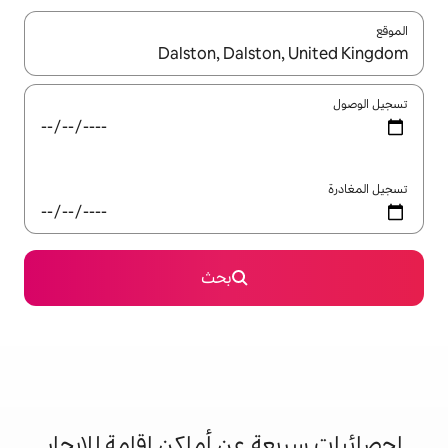
ل باستخدام السهمين لأعلى ولأسفل أو استكشف عن طريق اللمس أو السحب.
بحث
 عن أماكن إقامة للإيجار