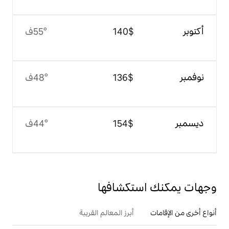
$‏140
55°ف
$‏136
48°ف
$‏154
44°ف
تكشافها
أبرز المعالم القريبة