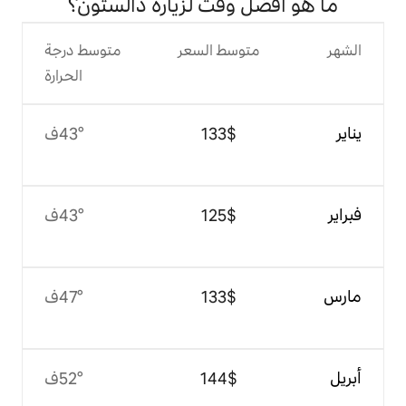
وقت لزيارة دالستون؟
وسط السعر
متوسط درجة
الحرارة
$‏133
43°ف
$‏125
43°ف
$‏133
47°ف
$‏144
52°ف