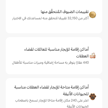
المُتحقَّق منها
يجار مناسبة للعائلات لقضاء
حة للإيجار لقضاء العطلات مناسبة
ة
على 240 مكان إقامة متاحًا للإيجار تسمح باصطحاب