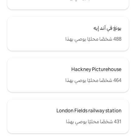
Hack
London Fiel