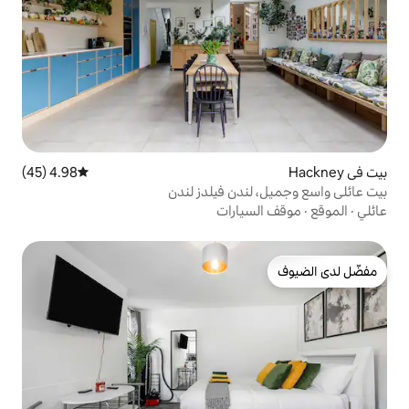
4.98 (45)
متوسط التقييم 4.98 من 5، 45 مراجعات
دن فيلدز لندن
ارات