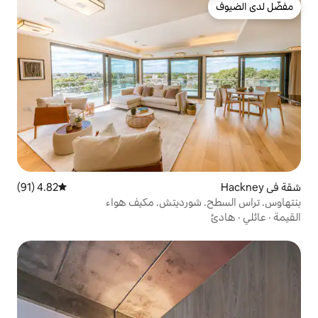
4.82 (91)
متوسط التقييم 4.82 من 5، 91 مراجعات
ورديتش. مكيف هواء