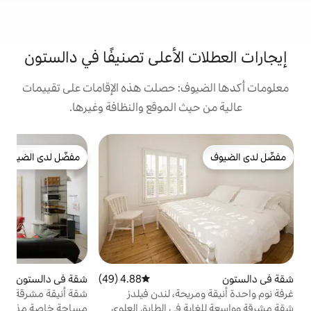
الأعلى تصنيفًا في دالستون
: حصلت هذه الإقامات على تقييمات
 الموقع والنظافة وغيرها.
ت
مفضّل لدى الضيوف
ش
مفضّل لدى الضيوف
ث
ا
ت
ا
ا
ا
ت
ل
4.88 (49)
متوسط التقييم 4.88 من 5، 49 مراجعات
شقة في دالستون
4.81 (270)
متوسط التقييم 4.81 من 5، 270 مراجعات
م
حة، لندن فيلدز
شقة أنيقة مشرقة مع حديقة خاصة
أ
 في الطابق العلوي
مساحة خاصة مذهلة في منزل فيكتوري تم
ال