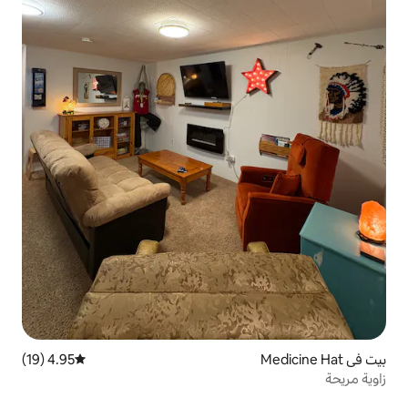
4.95 (19)
متوسط التقييم 4.95 من 5، 19 مراجعات