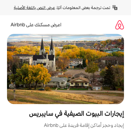
لومات آليًا. 
عرض النص باللغة الأصلية
اعرض مسكنك على Airbnb
لصيفية في سايبريس
ة على Airbnb