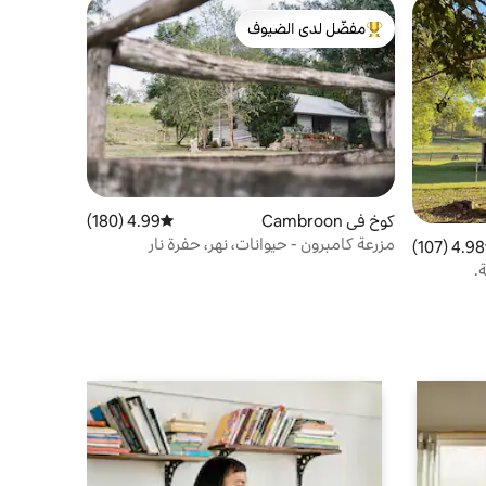
مفضّل لدى الضيوف
من أبرز البيوت المفضّلة لدى الضيوف
كوخ في Cambroon
4.99 (180)
متوسط التقييم 4.99 من 5، 180 مراجعات
مزرعة كامبرون - حيوانات، نهر، حفرة نار
4.98 (107)
 التقييم 4.98 من 5، 107 مراجعات
.