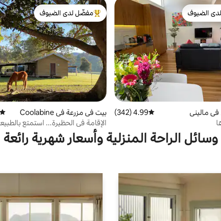
دى الضيوف
مفضّل لدى الضيوف
بيوت المفضّلة لدى الضيوف
من أبرز البيوت المفضّلة لدى الضيوف
في ماليني
4.99 (342)
متوسط التقييم 4.99 من 5، 342 مراجعات
بيت في مزرعة في Coolabine
متوسط
الإقامة في الحظيرة... استمتع بالطبيعة
وسائل الراحة المنزلية وأسعار شهرية رائعة