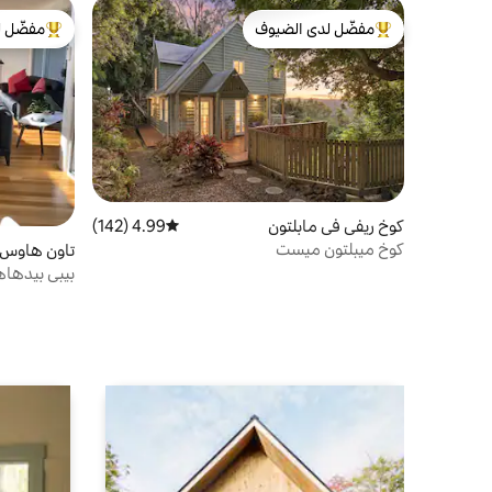
مفضّل لدى الضيوف
مفضّل ل
من أبرز البيوت المفضّلة لدى الضيوف
من أبرز ال
كوخ ريفي في مابلتون
4.99 (142)
متوسط التقييم 4.99 من 5، 142 مراجعات
كوخ ميبلتون ميست
تاون هاوس 
بيبي بيدهاها