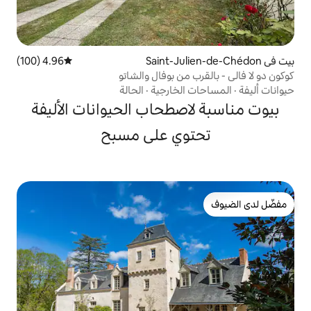
4.96 (100)
متوسط التقييم 4.96 من 5، 100 مراجعات
من بوفال والشاتو
لخارجية
·
الحالة
صطحاب الحيوانات الأليفة
وي على مسبح