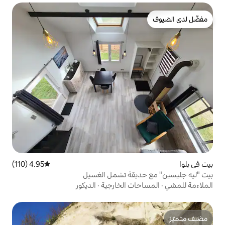
4.95 (110)
متوسط التقييم 4.95 من 5، 110 مراجعات
يقة تشمل الغسيل
ت الخارجية
·
الديكور