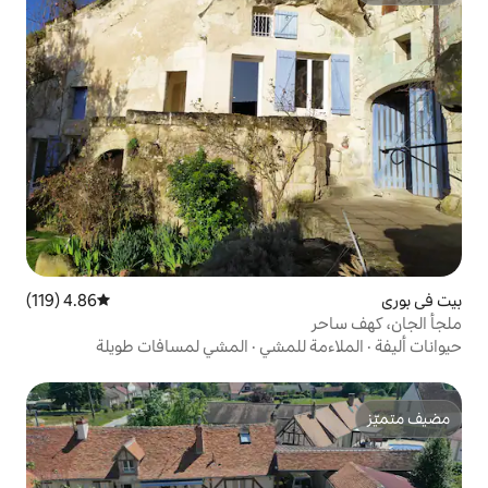
4.86 (119)
متوسط التقييم 4.86 من 5، 119 مراجعات
لمشي
·
المشي لمسافات طويلة