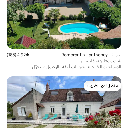
4.92 (185)
متوسط التقييم 4.92 من 5، 185 مراجعات
ات أليفة
·
الوصول والتجوّل