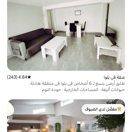
4.84 (243)
متوسط التقييم 4.84 من 5، 243 مراجعات
لخارجية
·
جودة النوم
لدى الضيوف