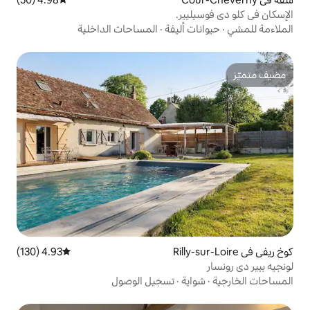
ر.
أليفة
·
المساحات الداخلية
4.93 (130)
متوسط التقييم 4.93 من 5، 130 مراجعات
ة
·
تسجيل الوصول