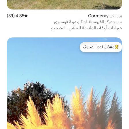
4.85 (39)
متوسط التقييم 4.85 من 5، 39 مراجعات
 دو لا فوسيري.
لمشي
·
التصميم
لدى الضيوف