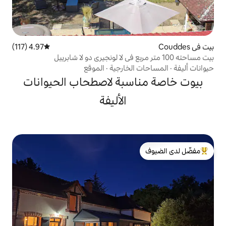
4.97 (117)
متوسط التقييم 4.97 من 5، 117 مراجعات
لخارجية
·
الموقع
سبة لاصطحاب الحيوانات
الأليفة
لدى الضيوف