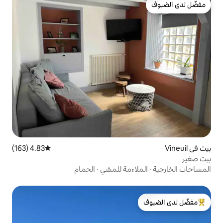
4.83 (163)
متوسط التقييم 4.83 من 5، 163 مراجعات
اءمة للمشي
·
الحمام
لدى الضيوف