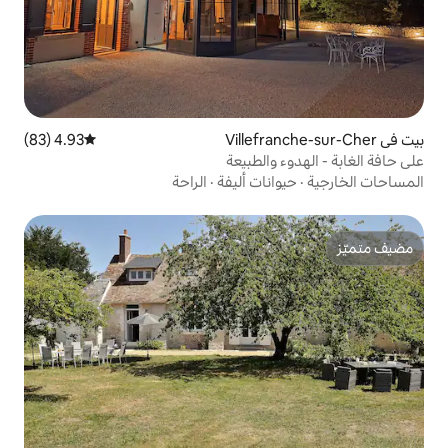
4.93 (83)
متوسط التقييم 4.93 من 5، 83 مراجعات
الطبيعة
ات أليفة
·
الراحة