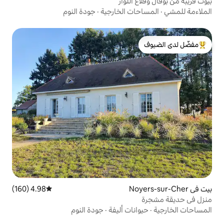
للوار
ت الخارجية
·
جودة النوم
لدى الضيوف
4.98 (160)
متوسط التقييم 4.98 من 5، 160 مراجعات
ات أليفة
·
جودة النوم