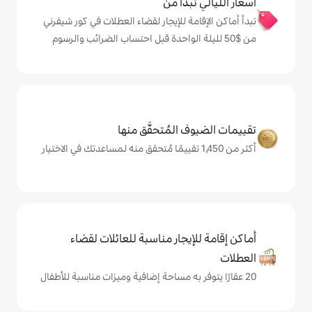
دأ من
ة للإيجار لقضاء العطلات في كور شيفرني
المُتحقَّق منها
يجار مناسبة للعائلات لقضاء