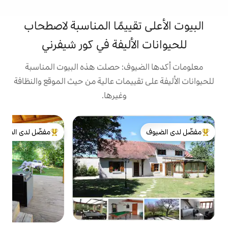
تقييمًا المناسبة لاصطحاب
لأليفة في كور شيفرني
يوف: حصلت هذه البيوت المناسبة
تقييمات عالية من حيث الموقع والنظافة
وغيرها.
بي
مفضّل لدى الضيوف
ا
لدى الضيوف
من أبرز البيوت المفضّلة لدى الضيوف
و
و
ص
ي
ا