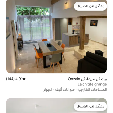
4.91 (144)
متوسط التقييم 4.91 من 5، 144 مراجعات
ات أليفة
·
الجوار