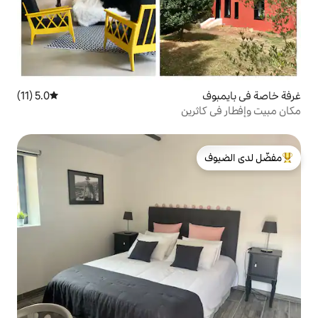
5.0 (11)
متوسط التقييم 5.0 من 5، 11 مراجعات
ين
لدى الضيوف