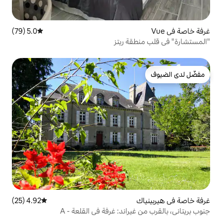
5.0 (79)
متوسط التقييم 5.0 من 5، 79 مراجعات
ة ريتز
4.92 (25)
متوسط التقييم 4.92 من 5، 25 مراجعات
اند: غرفة في القلعة - A