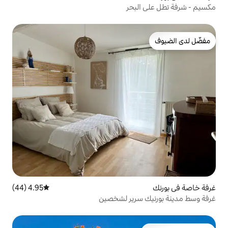
بحر
4.95 (44)
متوسط التقييم 4.95 من 5، 44 مراجعات
سرير لشخصين