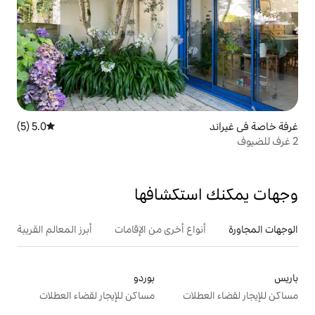
5.0 (5)
متوسط التقييم 5.0 من 5، 5 مراجعات
تكشافها
ع أخرى من الإقامات
أبرز المعالم القريبة
بوردو
ت
مساكن للإيجار لقضاء العطلات