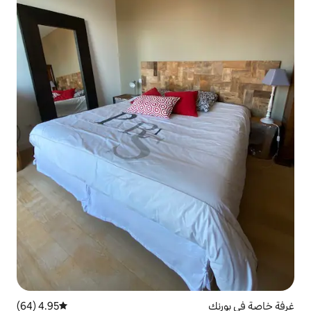
4.95 (64)
متوسط التقييم 4.95 من 5، 64 مراجعات