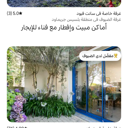
5.0 (3)
متوسط التقييم 5.0 من 5، 3 مراجعات
لسيس جريماود
إفطار مع فناء للإيجار
لدى الضيوف