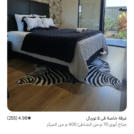
4.98 (255)
متوسط التقييم 4.98 من 5، 255 مراجعات