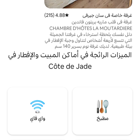
للمشي ومسار لركوب الدراجات في فاندين على
بعد 200 متر (إعارة الدراجات)، والعديد من
ي
4.88 (215)
متوسط التقييم 4.88 من 5، 215 مراجعات
الطيور في المستنقعات يمكن مشاهدتها،
فاندين
وموانئ المحار ...
CHAMBRE D'HÔ
في غرفتنا الجميلة
ناول وجبة الإفطار في
بيئة طبيعية. لديك غرفة نوم بسرير 140 سم
بطابقين 90 سم ومرحاض منفصل. تقع
ي أماكن المبيت والإفطار في
لمشاركة على بعد
ستمتع بحوض
Côte de Ja
ديف أو ركوب القوارب
 وماريلين محاطين
ة في قلب الطبيعة.
واي فاي