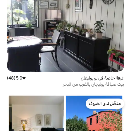
5.0 (48)
متوسط التقييم 5.0 من 5، 48 مراجعات
 من البحر