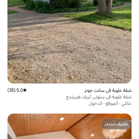
5.0 (35)
متوسط التقييم 5.0 من 5، 35 مراجعات
 هيريتدج