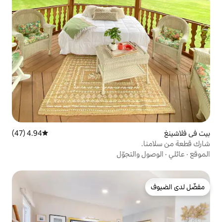
4.94 (47)
متوسط التقييم 4.94 من 5، 47 مراجعات
تجوّل