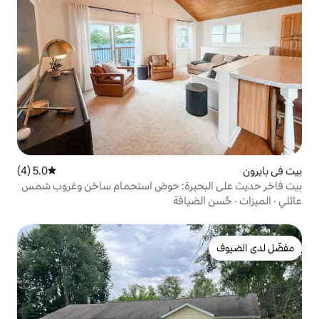
5.0 (4)
متوسط التقييم 5.0 من 5، 4 مراجعات
حيرة: حوض استحمام ساخن وغروب شمس
يافة