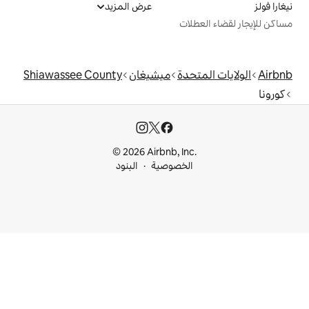
عرض المزيد
ت
دة
ميشيغان
Shiawassee County
© 2026 Airbnb, I
خصوصية
البنود