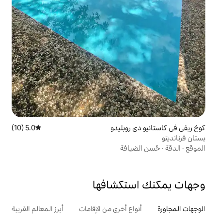
وبليدو
5.0 (10)
متوسط التقييم 5.0 من 5، 10 مراجعات
افة
تكشافها
ع أخرى من الإقامات
أبرز المعالم القريبة