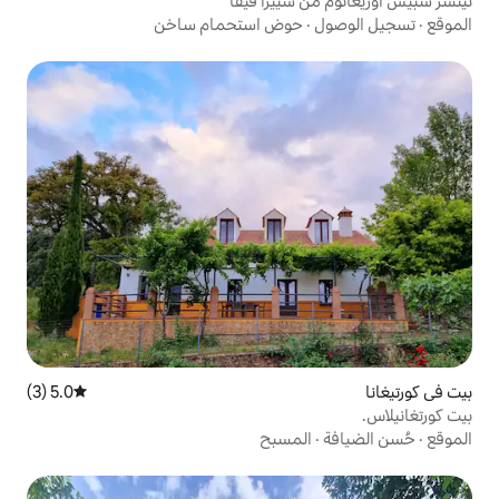
سييرا فيفا
حوض استحمام ساخن
5.0 (3)
متوسط التقييم 5.0 من 5، 3 مراجعات
مسبح