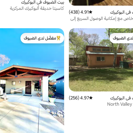
بيت الضيوف في البوكيرك
كاسيتا حديقة ألبوكيرك المركزية
في البوكيرك
4.91 (438)
متوسط التقييم 4.91 من 5، 438 مراجعات
اص مع إمكانية الوصول السريع إلى
يع
دى الضيوف
مفضّل لدى الضيوف
بيوت المفضّلة لدى الضيوف
من أبرز البيوت المفضّلة لدى الضيوف
في البوكيرك
4.97 (256)
متوسط التقييم 4.97 من 5، 256 مراجعات
North Valle