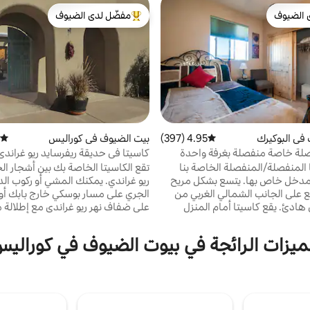
 الضيوف
مفضّل لدى الضيوف
 الضيوف
من أبرز البيوت المفضّلة لدى الضيوف
في البوكيرك
4.95 (397)
متوسط التقييم 4.95 من 5، 397 مراجعات
بيت الضيوف في كوراليس
متوسط
صلة خاصة منفصلة بغرفة واحدة
كاسيتا في حديقة ريفرسايد ريو غراندي
 المنفصلة/المنفصلة الخاصة بنا
تقع الكاسيتا الخاصة بك بين أشجار ال
مدخل خاص بها. يتسع بشكل مريح
ريو غراندي. يمكنك المشي أو ركوب الد
 على الجانب الشمالي الغربي من
الجري على مسار بوسكي خارج بابك أو 
هادئ. يقع كاسيتا أمام المنزل
على ضفاف نهر ريو غراندي مع إطلالة م
اليسار عند دخولك إلى الفناء،
جبل سانديا. استمتع بالليالي الهادئة ا
رات في الشارع. يُسمح بالحيوانات
بالنجوم في نيو مكسيكو على سرير مر
ميزات الرائجة في بيوت الضيوف في كورالي
الأليفة مقابل رسوم إضافية بقيمة 40 دولارًا
كوين من النحاس الأصفر. قم بتحضير 
جى إضافتها إلى الحجز في وقت الحجز.
الشاي الأسود أو شاي الأعشاب وأضف ا
يوانات الأليفة في قفص إذا تُركت
السكر أو العسل. يحتوي مطبخك على ث
 بصرف النظر عن مدى جودة تدريب
وموقد وميكروويف. إذا كنت تستمتع ب
ليف أو حسن سلوكه، فإن الحوادث تقع
فهناك سكاكين حادة وزيت وزبدة وخل 