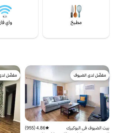
في بعض الأح
#615
مطبخ
واي فا
مفضّل لدى الضيوف
مفضّل لدى
مفضّل لدى الضيوف
مفضّل لدى
بيت الضيوف في البوكيرك
4.86 (955)
متوسط التقييم 4.86 من 5، 955 مراجعات