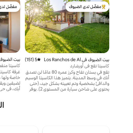
مفضّل لدى الضيوف
مفضّل لدى
من أبرز البيوت المفضّلة لدى الضيوف
مفضّل لدى
بيت الضيوف 
بيت الضيوف في Los Ranchos de Al
5 (151)
متوسط التقييم 5 من 5، 151 مراجعات
buquerque
كاسيتا منف
كاسيتا تقع في أورشارد
لشخصين
غرفة كاسيتا
تقع في بستان تفاح وكرز عمره 80 عامًا لن تصدق
خاصة ولها 
أنك في وسط المدينة. يتميز هذا الكاسيتا الوسيم
لضيفين ويقع
والدافئ بشخصية وتم تعيينه بشكل جيد، (حتى
أبك، في حي 
يحتوي على شاحن سيارة من المستوى 2). يوفر
الرئيسي إلى 
هذا الإعداد القطري الخصوصية والهدوء. هنا
وموقف السيا
تختلط الطبيعة والزراعة والسحر والميزات. استمتع
ال
بمدفأة في ليلة باردة. استمتع بالأيام الدافئة في
أمريكيًا، ير
الفناء البارد أو الجلوس تحت شجرة. يمكنك
يجب وضع الح
المشي لتناول العشاء أو مصنع الجعة أو مصنع
دون مراقبة.
النبيذ. التسوق، المدينة القديمة، متنزه بالون على
الحيوان الأ
بعد 10 دقائق. إقامة لليلة واحدة ممكنة. LR STR