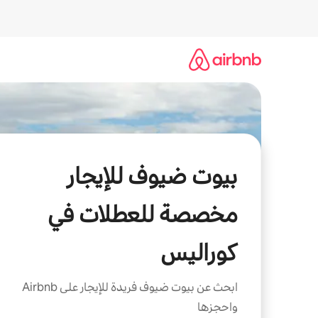
خطى
لى
لمحتوى
بيوت ضيوف للإيجار
مخصصة للعطلات في
كوراليس
ابحث عن بيوت ضيوف فريدة للإيجار على Airbnb
واحجزها