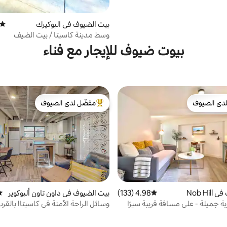
بيت الضيوف في البوكيرك
متوسط
وسط مدينة كاسيتا / بيت الضيف
بيوت ضيوف للإيجار مع فناء
دى الضيوف
مفضّل لدى الضيوف
بيوت المفضّلة لدى الضيوف
من أبرز البيوت المفضّلة لدى الضيوف
Nob Hi
4.98 (133)
متوسط التقييم 4.98 من 5، 133 مراجعات
بيت الضيوف في داون تاون ألبوكوير
مت
كي
ة جميلة - على مسافة قريبة سيرًا
وسائل الراحة الآمنة في كاسيتا! بالقر
من نوب هيل، UNM
المدينة القديمة والمعالم السياحية!