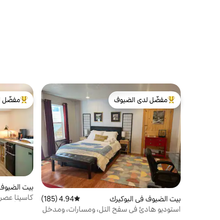
مفضّل لدى الضيوف
مفضّل ل
من أبرز البيوت المفضّلة لدى الضيوف
من أبرز ال
بيت الضيوف في ll
كاسيتا عصري
بيت الضيوف في البوكيرك
4.94 (185)
متوسط التقييم 4.94 من 5، 185 مراجعات
على الأقدام 
استوديو هادئ في سفح التل، ومسارات، ومدخل
خاص