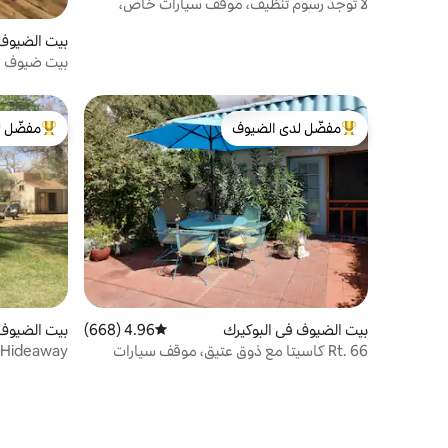
لا توجد رسوم تنظيف، موقف سيارات خاص،
مناسب للأطفال
بيت الضيوف 
بيت ضيوف خ
الطريق السر
مفضّل لدى الضيوف
مفضّل ل
من أبرز البيوت المفضّلة لدى الضيوف
من أبرز ال
بيت الضيوف في البوكيرك
4.96 (668)
متوسط التقييم 4.96 من 5، 668 مراجعات
بيت الضيوف 
Rt. 66 كاسيتا مع ذوق عتيق، موقف سيارات
y Hideaway
مسور.