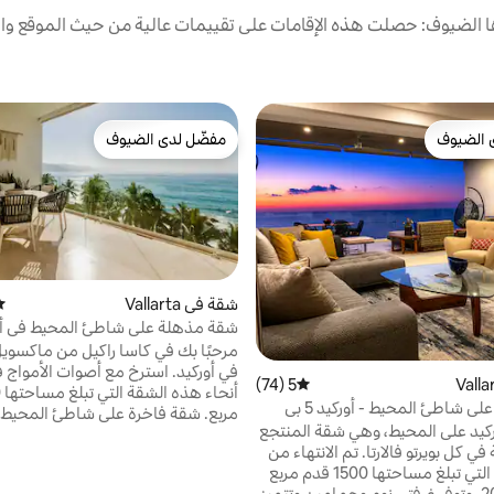
الضيوف: حصلت هذه الإقامات على تقييمات عالية من حيث الموقع وال
 الضيوف
مفضّل لدى الضيوف
 الضيوف
مفضّل لدى الضيوف
شقة في Vallarta
مت
شقة مذهلة على شاطئ المحيط في أو
كونشاس شيناس
مرحبًا بك في كاسا راكيل من ماكسويل
في أوركيد. استرخ مع أصوات الأمو
5 (74)
متوسط التقييم 5 من 5، 74 مراجعات
شقة فاخرة على شاطئ المحيط - أوركيد 5 بي
مربع. شقة فاخرة على شاطئ المحيط 
كيد على المحيط، وهي شقة المنتجع
غرفتي نوم وحمامين. استمتع بالتدف
في كل بويرتو فالارتا. تم الانتهاء من
الطابق المفتوح، مع إطلالات مباشرة 
هذه الشقة التي تبلغ مساحتها 1500 قدم مربع
الشمس لخليج في خليج بانديراس من 
في عام 2020، وتوفر غرفتي نوم وحمامين وتتميز