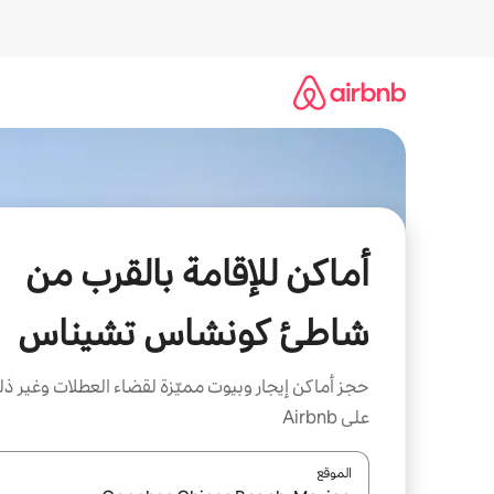
خطى
لى
لمحتوى
أماكن للإقامة بالقرب من
شاطئ كونشاس تشيناس
حجز أماكن إيجار وبيوت مميّزة لقضاء العطلات وغير ذ
على Airbnb
الموقع