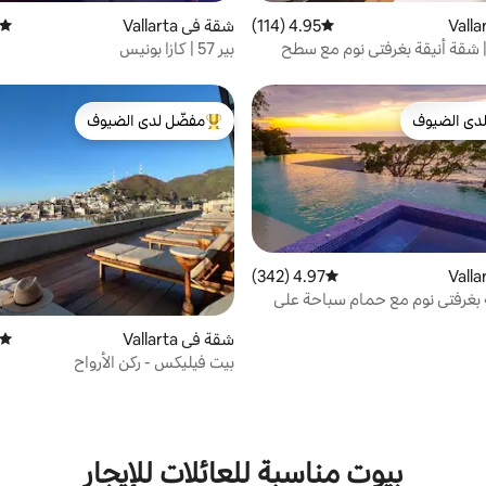
4.95 (114)
متوسط التقييم 4.95 من 5، 114 مراجعات
شقة في Vallarta
متوسط
 | شقة أنيقة بغرفتي نوم مع سطح
بير 57 | كازا بونيس
دى الضيوف
مفضّل لدى الضيوف
بيوت المفضّلة لدى الضيوف
من أبرز البيوت المفضّلة لدى الضيوف
4.97 (342)
متوسط التقييم 4.97 من 5، 342 مراجعات
بغرفتي نوم مع حمام سباحة على
لة على المحيط
شقة في Vallarta
متوسط
بيت فيليكس - ركن الأرواح
بيوت مناسبة للعائلات للإيجار