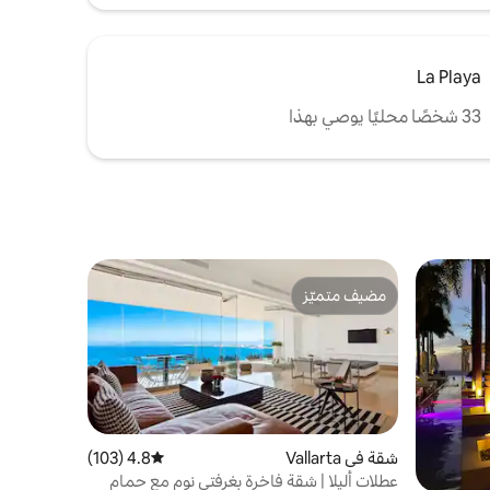
La Playa
33 شخصًا محليًا يوصي بهذا
مضيف متميّز
مضيف متميّز
شقة في Vallarta
4.8 (103)
متوسط التقييم 4.8 من 5، 103 مراجعات
عطلات أليلا | شقة فاخرة بغرفتي نوم مع حمام