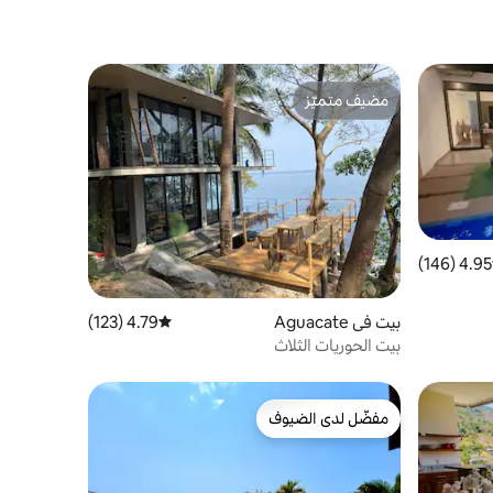
مضيف متميّز
مضيف متميّز
4.95 (146)
 التقييم 4.95 من 5، 146 مراجعات
بيت في Aguacate
4.79 (123)
متوسط التقييم 4.79 من 5، 123 مراجعات
بيت الحوريات الثلاث
مفضّل لدى الضيوف
مفضّل لدى الضيوف