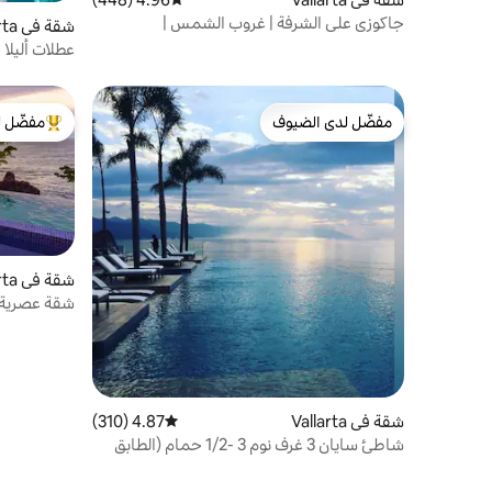
جاكوزي على الشرفة | غروب الشمس |
شقة في Vallarta
Block2Beach | حمام سباحة H20 View
عطلات أليلا
مذهل
مفضّل لدى الضيوف
مفضّل ل
مفضّل لدى الضيوف
من أبرز ال
شقة في Vallarta
شقة عصرية 
السطح وإطلا
شقة في Vallarta
4.87 (310)
متوسط التقييم 4.87 من 5، 310 مراجعات
شاطئ سايان 3 غرف نوم 3 -1/2 حمام (الطابق
الثامن/الزاوية)