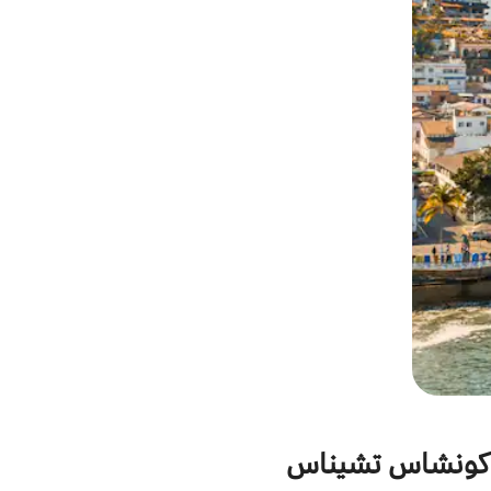
طئ كونشاس تشيناس