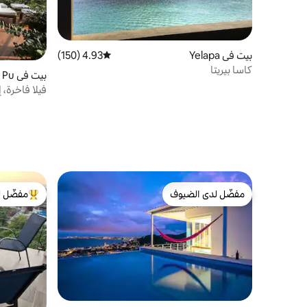
بيت في Yelapa
4.93 (150)
متوسط التقييم 4.93 من 5، 150 مراجعات
كاسا بيريتا
بيت ف
to Vallarta
فيلا فاخرة،
مفضّل لدى الضيوف
مفضّل ل
مفضّل لدى الضيوف
من أبرز ال