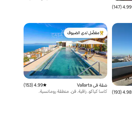
سباحة خاص
4.99 (147)
 التقييم 4.99 من 5، 147 مراجعات
مفضّل لدى الضيوف
من أبرز البيوت المفضّلة لدى الضيوف
شقة في Vallarta
4.99 (153)
متوسط التقييم 4.99 من 5، 153 مراجعات
كاسا كياكو. راقية. فن. منطقة رومانسية.
4.98 (193)
 التقييم 4.98 من 5، 193 مراجعات