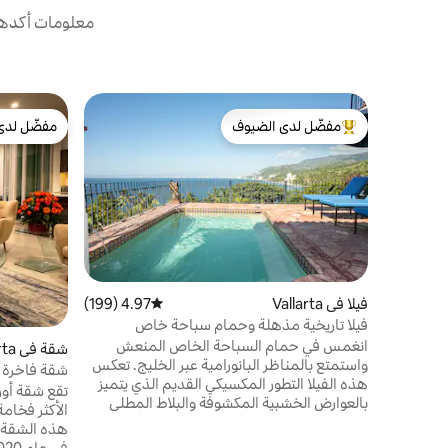
معلومات أكدها 
مفضّل لدى الضيوف
مفضّل لدى
من أبرز البيوت المفضّلة لدى الضيوف
مفضّل لدى
فيلا في Vallarta
4.97 (199)
متوسط التقييم 4.97 من 5، 199 مراجعات
فيلا تاريخية مذهلة وحمام سباحة خاص
وإطلالات بزاوية 280 درجة
انغمس في حمام السباحة الخاص المنعش
شقة في Vallarta
واستمتع بالمناظر البانورامية عبر الخليج. تعكس
هذه الفيلا التطور المكسيكي القديم الذي يتميز
بيتشفرونت
تقع شقة أور
بالعوارض الخشبية المكشوفة والبلاط المطلي
الأكثر فخامة 
يدويًا والتحف الاستعمارية إلى جانب وسائل
الراحة المعاصرة. تقع فيلتنا على قمة جبلية مع