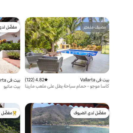
مضيف متميّز
مفضّل لدى
مضيف متميّز
مفضّل لدى
بيت في Vallarta
4.82 (122)
متوسط التقييم 4.82 من 5، 122 مراجعات
بيت في Vallarta
كاسا موجو - حمام سباحة يطل على ملعب مارينا
بيت ماتيو
للجولف
مفضّل لدى الضيوف
مفضّل ل
مفضّل لدى الضيوف
من أبرز ال