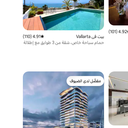
4.92 (101)
ط التقييم 4.92 من 5، 101 مراجعات
بيت في Vallarta
4.91 (110)
متوسط التقييم 4.91 من 5، 110 مراجعات
حمام سباحة خاص، شقة من 3 طوابق مع إطلالة
كاملة على المحيط!
مفضّل لدى الضيوف
مفضّل لدى الضيوف