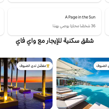
A Page in the Sun
36 شخصًا محليًا يوصي بهذا
شقق سكنية للإيجار مع واي فاي
 الضيوف
مفضّل لدى الضيوف
 الضيوف
من أبرز البيوت المفضّلة لدى الضيوف