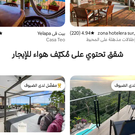
ي zona hotelera sur, Pu
4.94 (220)
متوسط التقييم 4.94 من 5، 220 مراجعات
بيت في Yelapa
متوس
er
 إطلالات مذهلة على المحيط
Casa Teo
شقق تحتوي على مُكيّف هواء للإيجار
دى الضيوف
مفضّل لدى الضيوف
بيوت المفضّلة لدى الضيوف
من أبرز البيوت المفضّلة لدى الضيوف