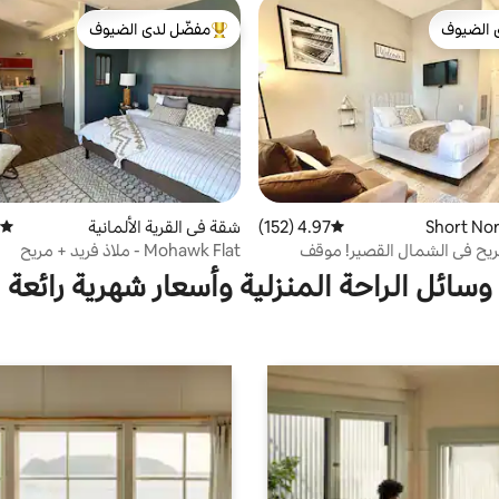
 الضيوف
مفضّل لدى الضيوف
 الضيوف
من أبرز البيوت المفضّلة لدى الضيوف
4.97 (152)
متوسط التقييم 4.97 من 5، 152 مراجعات
شقة في القرية الألمانية
متوسط
ريح في الشمال القصير! موقف
Mohawk Flat - ملاذ فريد + مريح
ني
وسائل الراحة المنزلية وأسعار شهرية رائعة