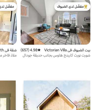
مفضّل لدى الضيوف
مفضّل لدى
من أبرز البيوت المفضّلة لدى الضيوف
مفضّل لدى
بيت الضيوف في Victorian Villa
4.98 (657)
متوسط التقييم 4.98 من 5، 657 مراجعات
شقة في Short North
ge
شورت نورث كاريدج هاوس بجانب حديقة جودال
ملاذ فاخر م
سيارات مجا