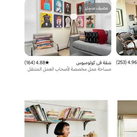
مضيف متميّز
مضيف متميّز
4.96 (253)
 التقييم 4.96 من 5، 253 مراجعات
شقة في كولومبوس
4.88 (164)
متوسط التقييم 4.88 من 5، 164 مراجعات
مساحة عمل مخصصة لأصحاب العمل المتنقل
مع الحيوانات الأليفة