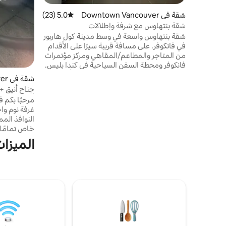
شقة في Downtown Vancouver
5.0 (23)
متوسط التقييم 5.0 من 5، 23 مراجعات
شقة بنتهاوس مع شرفة وإطلالات
شقة بنتهاوس واسعة في وسط مدينة كول هاربور
في فانكوفر. على مسافة قريبة سيرًا على الأقدام
من المتاجر والمطاعم/المقاهي ومركز مؤتمرات
فانكوفر ومحطة السفن السياحية في كندا بليس.
موقع وإعداد مثاليان للإقامات التجارية أو
شقة في Downtown Vancouver
الترفيهية. إطلالات خلابة على الشمال الغربي من
ستانلي بارك والشاطئ الشمالي. غرفتي نوم،
أشخاص
مرحبًا بكم ف
حمامين كاملين، سرير أريكة بحجم كوين في غرفة
المعيشة، وغسيل داخلي. نوافذ ممتدة من
النوافذ الم
الأرض إلى السقف، وتدفئة/تكييف مركزي، وموقف
خاص تمامًا 
سيارات تحت الأرض، وألعاب للأطفال، وكراسي
وهادئًا. ف
الميزات ا
عالية متاحة.
المعيشة بال
النوم، مما 
الصي
الرحلات الب
سكاي ترين 
في فانكوفر