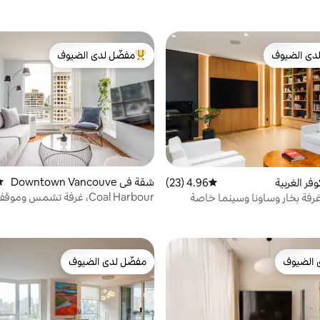
دى الضيوف
مفضّل لدى الضيوف
بيوت المفضّلة لدى الضيوف
من أبرز البيوت المفضّلة لدى الضيوف
شقة في Downtown Vancouve
مت
فر الغربية
4.96 (23)
متوسط التقييم 4.96 من 5، 23 مراجعات
r
Coal Harbour، غرفة تشمس وم
 غرفة بخار وساونا وسينما خاصة
بالقرب من ستانلي
 الضيوف
مفضّل لدى الضيوف
 الضيوف
مفضّل لدى الضيوف