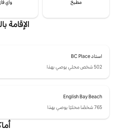
مطبخ
واي فا
الإقامة بالق
استاد BC Place
502 شخص محلي يوصي بهذا
English Bay Beach
765 شخصًا محليًا يوصي بهذا
أماكن