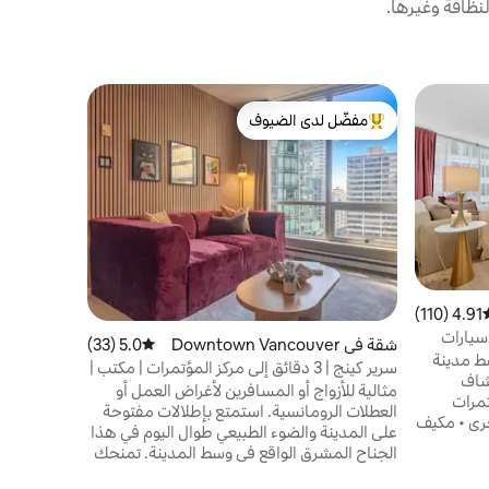
نظافة وغيرها.
شقة في Downtown Vancouver
مفضّل لدى الضيوف
مضيف متم
كول هاربور 
من أبرز البيوت المفضّلة لدى الضيوف
مضيف متم
سيارات | تك
استمتع بأف
هذا البيت 
وحمامين، و
وحمامات دا
مجاني وموق
السير على ا
بارك ومركز 
والمقاهي و
4.91 (110)
سط التقييم 4.91 من 5، 110 مراجعات
والمسافرين
سيارات
مطبخ مجهز
شقة في Downtown Vancouver
5.0 (33)
متوسط التقييم 5.0 من 5، 33 مراجعات
ط مدينة
الجناح وتلف
سرير كينج | 3 دقائق إلى مركز المؤتمرات | مكتب |
كشاف
بإقامة مري
موقف سيارات
مثالية للأزواج أو المسافرين لأغراض العمل أو
مؤتمرات
العطلات الرومانسية. استمتع بإطلالات مفتوحة
حري • مكيف
على المدينة والضوء الطبيعي طوال اليوم في هذا
ف سيارات
الجناح المشرق الواقع في وسط المدينة. تمنحك
ع +
ستائر التعتيم في غرفة النوم وغرفة المعيشة
• سرير