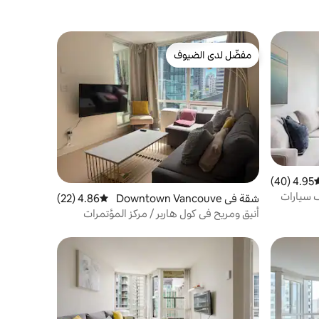
مفضّل لدى الضيوف
مفضّل لدى الضيوف
4.95 (40)
وسط التقييم 4.95 من 5، 40 مراجعات
وقف سيارات
شقة في Downtown Vancouve
4.86 (22)
متوسط التقييم 4.86 من 5، 22 مراجعات
r
أنيق ومريح في كول هاربر / مركز المؤتمرات