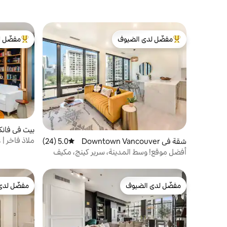
مفضّل لدى الضيوف
مفضّل ل
من أبرز البيوت المفضّلة لدى الضيوف
من أبرز ال
بيت في فانكو
ملاذ فاخر |
شقة في Downtown Vancouver
5.0 (24)
متوسط التقييم 5.0 من 5، 24 مراجعات
أفضل موقع! وسط المدينة، سرير كينج، مكيف
هواء وأنيق!
مفضّل لدى الضيوف
مفضّل لدى
مفضّل لدى الضيوف
مفضّل لدى