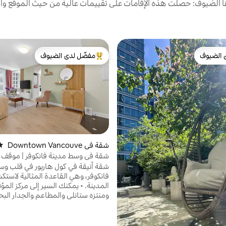
الضيوف: حصلت هذه الإقامات على تقييمات عالية من حيث الموقع وال
 الضيوف
مفضّل لدى الضيوف
 الضيوف
من أبرز البيوت المفضّلة لدى الضيوف
شقة في Downtown Vancouve
متو
r
شقة في وسط مدينة فانكوفر | موقف 
آمن + مكيف هواء
شقة أنيقة في كول هاربور في قلب وس
فانكوفر، وهي القاعدة المثالية لاست
المدينة. • يمكنك السير إلى مركز ال
ومنتزه ستانلي والمطاعم والجدار الب
هواء محمول للراحة في الصيف • موق
مجاني آمن تحت الأرض • واي فاي سري
تلفزيونات ذكية • مطبخ مجهز بالكامل 