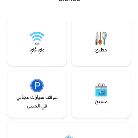
ًا للبالغين فقط. على
فائق السرعة من الألياف. الحيوانات الأليفة مرحب
طفال الصغار، إلا أن
بها! (يجب أن تكون مدربة في المنزل)
الضيوف الذين تبلغ أعمارهم 12 عامًا أو أكثر
واي فاي
موقف سيارات مجاني
في المبنى