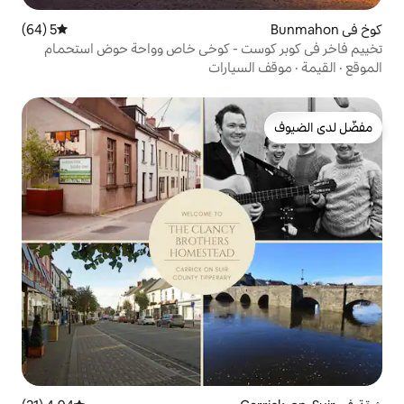
5 (64)
متوسط التقييم 5 من 5، 64 مراجعات
ت - كوخي خاص وواحة حوض استحمام
يارات