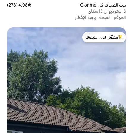
4.98 (278)
متوسط التقييم 4.98 من 5، 278 مراجعات
طار
لدى الضيوف