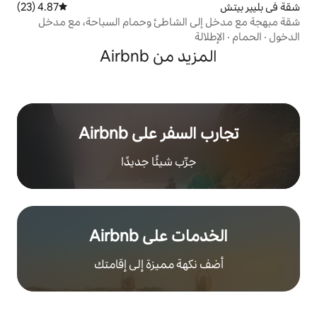
4.87 (23)
متوسط التقييم 4.87 من 5، 23 مراجعات
 الشاطئ وحمام السباحة، مع مدخل
 من Airbnb
ر على Airbnb
رِّب شيئًا جديدًا
على Airbnb
هة مميزة إلى إقامتك