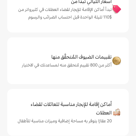
دأ من
 للإيجار لقضاء العطلات في كليرواتر من
المُتحقَّق منها
يجار مناسبة للعائلات لقضاء