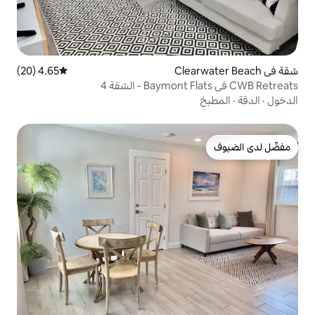
4.65 (20)
متوسط التقييم 4.65 من 5، 20 مراجعات