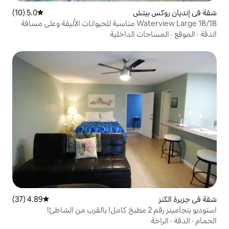
ش
5.0 (10)
متوسط التقييم 5.0 من 5، 10 مراجعات
Waterview Large 1B/1B مناسبة للحيوانات الأليفة وعلى مسافة
الداخلية
4.89 (37)
متوسط التقييم 4.89 من 5، 37 مراجعات