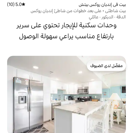
ش
5.0 (10)
متوسط التقييم 5.0 من 5، 10 مراجعات
وات من شاطئ إنديان روكس
لإيجار تحتوي على سرير
ب يراعي سهولة الوصول