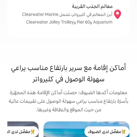
قريبة
أبرز المعالم في كليرواتر، تشمل Clearwater Marine
سرير بارتفاع مناسب يراعي
وصول في كليرواتر
: حصلت أماكن الإقامة هذه المجهّزة
راعي سهولة الوصول على تقييمات عالية
موقع والنظافة وغيرها.
شقة
مفضّل لدى الضيوف
ts
لدى الضيوف
من أبرز البيوت المفضّلة لدى الضيوف