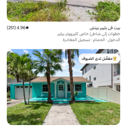
4.96 (251)
متوسط التقييم 4.96 من 5، 251 مراجعات
ووتر بيلير
لمغادرة
لدى الضيوف