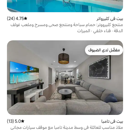
4.75 (24)
متوسط التقييم 4.75 من 5، 24 مراجعات
باحة ومنتجع صحي ومسرح وملعب غولف
5.0 (13)
متوسط التقييم 5.0 من 5، 13 مراجعات
سط مدينة تامبا مع موقف سيارات مجاني