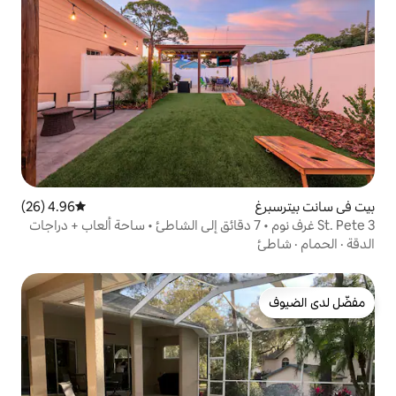
4.96 (26)
متوسط التقييم 4.96 من 5، 26 مراجعات