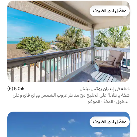
ش
5.0 (6)
متوسط التقييم 5.0 من 5، 6 مراجعات
مع مناظر غروب الشمس وواي فاي وعلى