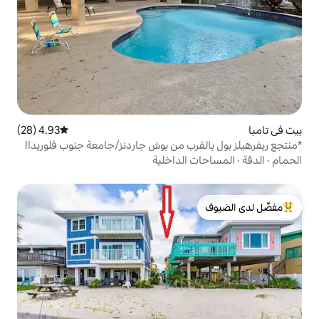
4.93 (28)
متوسط التقييم 4.93 من 5، 28 مراجعات
رب من بوش جاردنز/جامعة جنوب فلوريدا!
الداخلية
لدى الضيوف