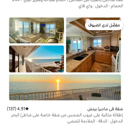
4.91 (137)
متوسط التقييم 4.91 من 5، 137 مراجعات
 الشمس من شقة خاصة على شاطئ البحر
للمشي