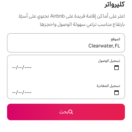
اعثر على أماكن إقامة فريدة على Airbnb تحتوي على أسرّة
ولة الوصول واحجزها
ل باستخدام السهمين لأعلى ولأسفل أو استكشف عن طريق اللمس أو السحب.
بحث