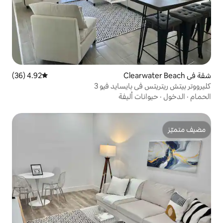
4.92 (36)
متوسط التقييم 4.92 من 5، 36 مراجعات
ايسايد فيو 3
أليفة