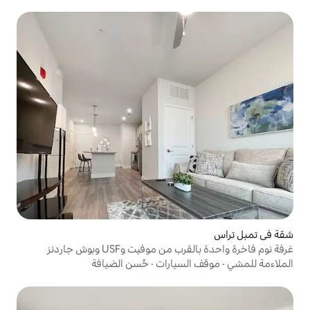
فيت وUSF وبوش جاردنز
سيارات
·
حُسن الضيافة