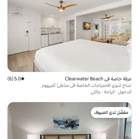
5.0 (6)
متوسط التقييم 5.0 من 5، 6 مراجعات
خاصة في شاطئ كليرووتر