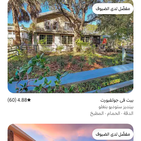
4.88 (60)
متوسط التقييم 4.88 من 5، 60 مراجعات