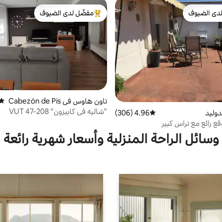
دى الضيوف
مفضّل لدى الضيوف
بيوت المفضّلة لدى الضيوف
من أبرز البيوت المفضّلة لدى الضيوف
تاون هاوس في Cabezón de Pis
متوس
uerga
"شاليه في كابيزون" VUT 47-208
دوليد
4.96 (306)
متوسط التقييم 4.96 من 5، 306 مراجعات
ع رائع مع تراس كبير
وسائل الراحة المنزلية وأسعار شهرية رائعة