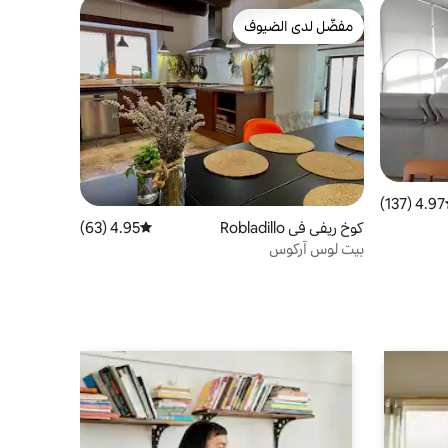
مفضّل لدى الضيوف
مفضّل لدى الضيوف
4.97 (137)
ط التقييم 4.97 من 5، 137 مراجعات
كوخ ريفي في Robladillo
4.95 (63)
متوسط التقييم 4.95 من 5، 63 مراجعات
بيت لوس آركوس