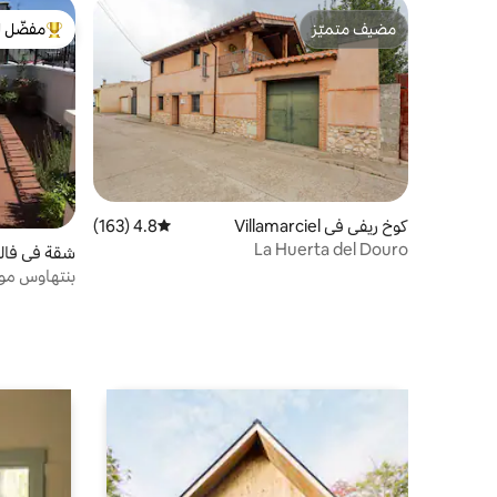
مضيف متميّز
مفضّل ل
مضيف متميّز
من أبرز ال
كوخ ريفي في Villamarciel
4.8 (163)
متوسط التقييم 4.8 من 5، 163 مراجعات
La Huerta del Douro
شقة في فال
بنتهاوس موق