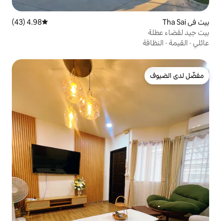
4.98 (43)
متوسط التقييم 4.98 من 5، 43 مراجعات