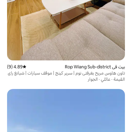
4.89 (9)
متوسط التقييم 4.89 من 5، 9 مراجعات
 | سرير كينج | موقف سيارات | شيانغ راي