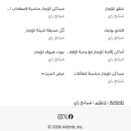
مساكن للإيجار مناسبة لاصطحاب الحيوانات الأليفة
شيانج راي
نُزُل صديقة للبيئة للإيجار
شيانج راي
أماكن إقامة للإيجار مع وجبة الإفطار
بيوت ضيوف للإيجار
شيانج راي
لات
عرض المزيد
اي
© 2026 Airbnb, I