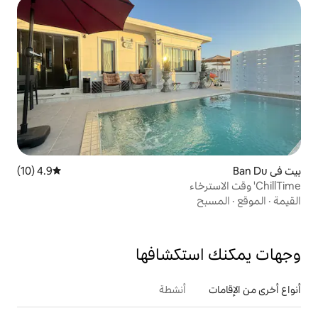
4.9 (10)
متوسط التقييم 4.9 من 5، 10 مراجعات
تكشافها
أنشطة