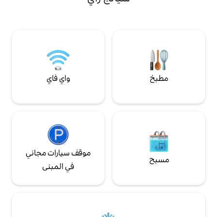
المركزي (1.5 كم، 3 دقائق بالسيارة) -7-11 (300
بأنه في بيته بينما يكون بعيدًا عن بيته. مرافقنا
الأقدام) - سوق شيانغ راي
هي حمام سباحة خارجي ولياقة بدنية وتلفزيون
كابل مع الكثير من القنوات الإنجليزية وواي فاي
مجاني. إنه مثالي للإقامات الطويلة أيضًا!
واي فاي
موقف سيارات مجاني
في المبنى