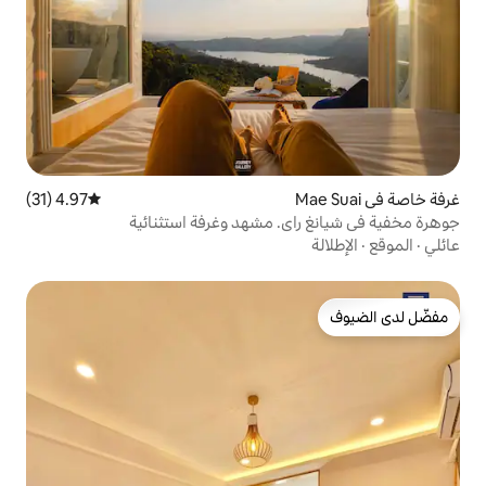
4.97 (31)
متوسط التقييم 4.97 من 5، 31 مراجعات
ي. مشهد وغرفة استثنائية