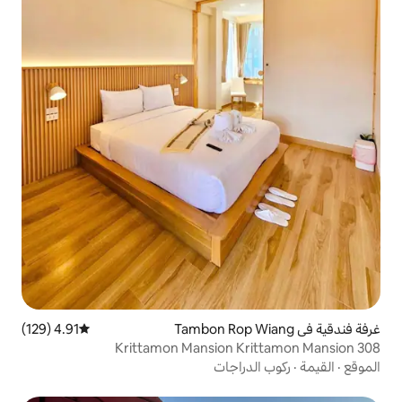
4.91 (129)
متوسط التقييم 4.91 من 5، 129 مراجعات
Krittamon Mansion 
راجات