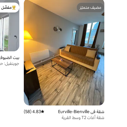
مضيف متميّز
مفضّل ل
مضيف متميّز
من أبرز ال
بيت الضيوف في lle
جوينفيل: حظ
العلوي.
شقة في Eurville-Bienville
4.83 (58)
متوسط التقييم 4.83 من 5، 58 مراجعات
شقة أغات T2 وسط القرية