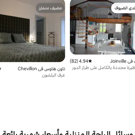
دى الضيوف
مضيف متميّز
بيوت المفضّلة لدى الضيوف
مضيف متميّز
Joinvi
4.94 (82)
متوسط التقييم 4.94 من 5، 82 مراجعات
يرة مجددة بالكامل على طراز الدور
تاون هاوس في Chevillon
مت
غرف البلشون
وسائل الراحة المنزلية وأسعار شهرية رائعة