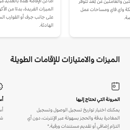
أماكن الإقامة هذه بالعديد م
ين والعاملين عن بُعد تتوفر
الميزات الفريدة، بدءًا من الأك
كة واي فاي ومساحات عمل
على جانب جرف أو القوارب الس
ة.
الهادئة.
الميزات والامتيازات للإقامات الطويلة
المرونة التي تحتاج إليها
أس
يمكنك اختيار تواريخ تسجيل الوصول وتسجيل
أس
المغادرة بدقة والحجز بسهولة عبر الإنترنت، دون أي
شه
التزام إضافي أو تقديم مستندات ورقية.*