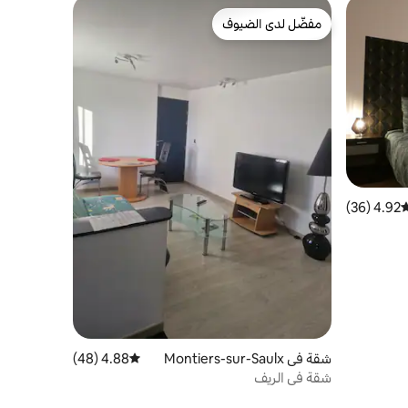
مفضّل لدى الضيوف
مفضّل لدى الضيوف
4.92 (36)
وسط التقييم 4.92 من 5، 36 مراجعات
شقة في Montiers-sur-Saulx
4.88 (48)
متوسط التقييم 4.88 من 5، 48 مراجعات
شقة في الريف