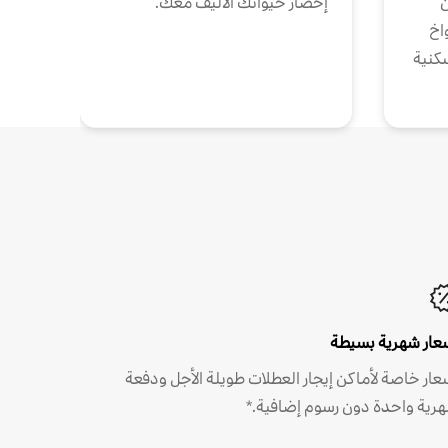
ن
إحضار حيوانك الأليف معك.
واخ
كنية
عار شهرية بسيطة
عار خاصة لأماكن إيجار العطلات طويلة الأجل ودفعة
رية واحدة دون رسوم إضافية.*