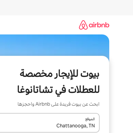
خطى
لى
لمحتوى
بيوت للإيجار مخصصة
للعطلات في تشاتانوغا
ابحث عن بيوت فريدة على Airbnb واحجزها
الموقع
عند توفر النتائج، انتقل باستخدام السهمين لأعلى ولأسف