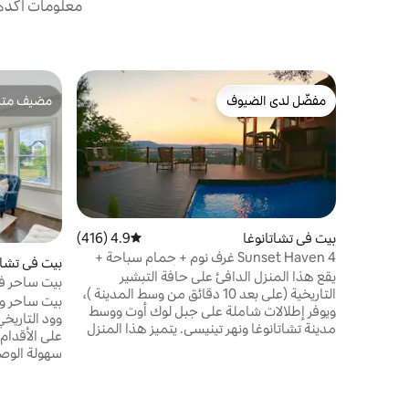
معلومات أكدها
مفضّل لدى الضيوف
مضيف متمي
مفضّل لدى الضيوف
مضيف متمي
بيت في تشاتانوغا
4.9 (416)
متوسط التقييم 4.9 من 5، 416 مراجعات
Sunset Haven 4 غرف نوم + حمام سباحة +
بيت في تشات
حوض استحمام ساخن + مدفأة
يقع هذا المنزل الدافئ على حافة التبشير
بيت ساحر ف
التاريخية (على بعد 10 دقائق من وسط المدينة )،
بيت ساحر و
ويوفر إطلالات شاملة على جبل لوك أوت ووسط
وود التاريخ
مدينة تشاتانوغا ونهر تينيسي. يتميز هذا المنزل
على الأقدام
الفسيح المكون من 4 غرف نوم على مساحة
سهولة الوصو
3300 قدم مربع بإطلالات خلابة على كل غرفة من
تش
غرف المنزل. الطابق الرئيسي: حمام رئيسي مع
الكامل ومسا
حمام كامل + مكشوف في الشرفة ، المعيشة +
وغرفة نوم ب