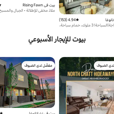
بيت في Rising Fawn
مت
ملاذ مخفي للإطلالة • الجبال والمس
الاستحمام الساخن
انوغا
4.94 (153)
متوسط التقييم 4.94 من 5، 153 مراجعات
المشي|الدراجة|السباحة! 3 ملوك، حمام سباحة،
، ريفرووك
بيوت للإيجار الأسبوعي
دى الضيوف
مفضّل لدى الضيوف
بيوت المفضّلة لدى الضيوف
مفضّل لدى الضيوف
بيت في تشاتانوغا
متوسط