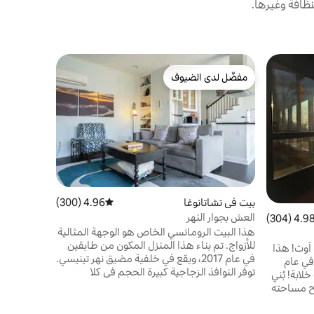
ظافة وغيرها.
بيت في Graysville
مفضّل لدى الضيوف
مفضّل لد
كوخ غراي ك
مفضّل لدى الضيوف
مفضّل لد
انفصل عن ا
الطبيعة في 
هذا الملاذ 
الأشجار وتغ
وسط مدينة 
اللطيف للخ
بقهوة الصب
بيت في تشاتانوغا
4.96 (300)
متوسط التقييم 4.96 من 5، 300 مراجعات
الاستحمام 
العش بجوار النهر
4.98 (304
التقييم 4.98 من 5، 304 مراجعات
استمتع باله
هذا البيت الرومانسي الخاص هو الوجهة المثالية
الكوخ للاست
للأزواج. تم بناء هذا المنزل المكون من طابقين
مرحبًا بك في بيت الطيور في جبل لوك آوت! هذا
في عام 2017، ويقع في خلفية مضيق نهر تينيسي.
في عام
توفر النوافذ الزجاجية كبيرة الحجم في كلا
خلابة! بُني
الطابقين إطلالة خلابة على النهر والجبال
طح مساحته
المحيطة. على بعد 15 دقيقة فقط من وسط
ائر من
مدينة شاتانوغا وخمس دقائق من قوارب الكاياك