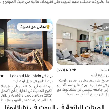
 الضيوف: حصلت هذه البيوت على تقييمات عالية من حيث الموقع والن
ّز
مفضّل لدى الضيوف
ّز
من أبرز البيوت المفضّلة لدى الضيوف
انوغا
4.92 (563)
متوسط التقييم 4.92 من 5، 563 مراجعات
ي شارع أوك
بيت في Lookout Mountain
)
متوسط 
مريح على بعد مبنى واحد من فورت
بيت الطيور في جبل لوك آوت
ي في تشاتانوغا. وود! على مسافة سير
 إلى جامعة تينيسي في تشاتانوغا، مع
الكوخ الحديث في الغابة (الذي اكتمل 
ل إلى جميع أنحاء وسط مدينة
2021) محاط بالحجر والأشجار وإطلالة 
اتانوغا. يضم مطبخًا جديدًا بالكامل بالحجم
هذا البيت ليتمدد نحو الغيوم مع س
حة مكتب وغرفة نوم بسرير كينج
1000 قدم مربع وإطلالة على عين الط
الميزات الرائجة في البيوت في تشاتانوغا
سرير كوين وغرفة طعام كاملة وغرفة