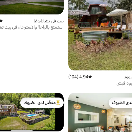
بيت في تشاتانوغا
متوس
استمتع بالراحة والاسترخاء في بيت تشا
الخاص
يوود
4.94 (104)
متوسط التقييم 4.94 من 5، 104 مراجعات
وود فيش
دى الضيوف
مفضّل لدى الضيوف
بيوت المفضّلة لدى الضيوف
من أبرز البيوت المفضّلة لدى الضيوف