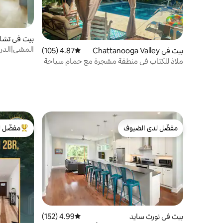
بيت في تشات
بيت في Chattanooga Valley
4.87 (105)
متوسط التقييم 4.87 من 5، 105 مراجعات
وسط المدينة
ملاذ للكتاب في منطقة مشجرة مع حمام سباحة
مفضّل لدى الضيوف
مفضّل ل
مفضّل لدى الضيوف
من أبرز ال
بيت في نورث سايد
4.99 (152)
متوسط التقييم 4.99 من 5، 152 مراجعات