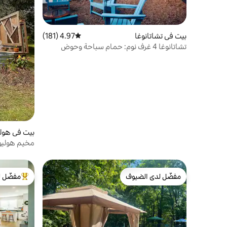
بيت في تشاتانوغا
4.97 (181)
متوسط التقييم 4.97 من 5، 181 مراجعات
تشاتانوغا 4 غرف نوم: حمام سباحة وحوض
استحمام ساخن وفتحة نار وقريبة من وسط
المدينة
بيت في هول
مخيم هولي
مفضّل لدى الضيوف
مفضّل ل
مفضّل لدى الضيوف
من أبرز ال