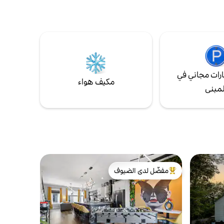
الداخل. تسمح النوافذ التي يبلغ طولها 8 أقدام
والتجديف على الألواح بالإضافة إلى مسارات
لى غروب
التنزه. من فضلك فقط أولئك الذين يبلغون 21
م. احترس
عامًا أو أكثر. يرجى ملاحظة أن المنزل يقع في تلة،
 - إنهم
والممر شديد الانحدار.
ارتك، فإن هذا
رات مجاني في
مكيف هواء
لمبنى
مفضّل لدى الضيوف
من أبرز البيوت المفضّلة لدى الضيوف