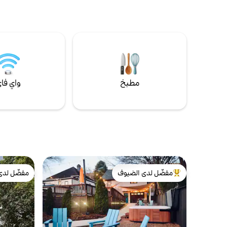
تناول الطعام + المطبخ (تصميم مفتوح )، مدفأة
معيشة يمكن
غاز + نصف حمام الطابق السفلي: جناح كوين ،
غرفة نوم كوين ، غرفة نوم ، حمام كامل ، غرفة
وفراش علوي
غسيل في الهواء الطلق: سطح كبير ، حمام
لجميع رحلات
سباحة ، حوض استحمام ساخن ، حديقة
أو العمل أو
المناظر الخلا
مطبخ
واي فا
مفضّل لدى الضيوف
مفضّل لدى
من أبرز البيوت المفضّلة لدى الضيوف
مفضّل لدى