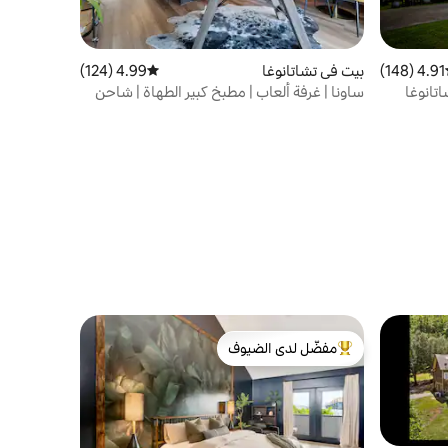
4.91 (148)
ط التقييم 4.91 من 5، 148 مراجعات
بيت في تشاتانوغا
4.99 (124)
متوسط التقييم 4.99 من 5، 124 مراجعات
تانوغا
ساونا | غرفة ألعاب | مطبخ كبير الطهاة | شاحن
للمركبات الكهربائية
مفضّل لدى الضيوف
من أبرز البيوت المفضّلة لدى الضيوف