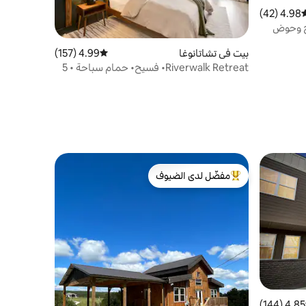
4.98 (42)
وسط التقييم 4.98 من 5، 42 مراجعات
بح وحوض
بيت في تشاتانوغا
4.99 (157)
متوسط التقييم 4.99 من 5، 157 مراجعات
Riverwalk Retreat• فسيح• حمام سباحة • 5
دقائق>وسط المدينة
مفضّل لدى الضيوف
من أبرز البيوت المفضّلة لدى الضيوف
4.85 (144)
 التقييم 4.85 من 5، 144 مراجعات