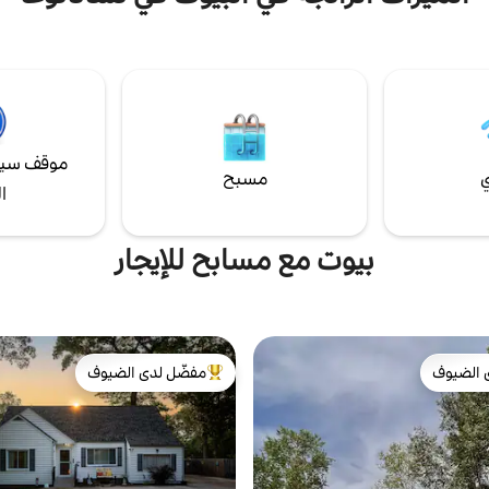
 استخدامها أيضًا كغرفة ضيوف مع
بإطلالة دون عائق. يوفر الإطلالة ع
أريكة سرير قابلة للسحب من Serta بمقاس كوين
الشمس والوادي أدناه الاسترخاء التا
 ميموري. موقع مناسب للغاية
من الطائرات الشراعية المعلقة والنسور
ك إلى تشاتانوغا، سواء كانت للرياضة
يحبون الطيران! مهما كان سبب زي
 لمشاهدة معالم المدينة ذات
المكان يحتوي عليه
بة!
موقف سيا
ي
مسبح
ا
بيوت مع مسابح للإيجار
 الضيوف
مفضّل لدى الضيوف
 الضيوف
من أبرز البيوت المفضّلة لدى الضيوف