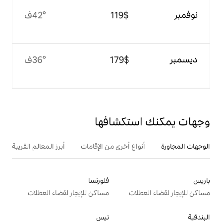
$‏119
42°ف
$‏179
36°ف
تكشافها
ع أخرى من الإقامات
أبرز المعالم القريبة
فلورنسا
ت
مساكن للإيجار لقضاء العطلات
نيس