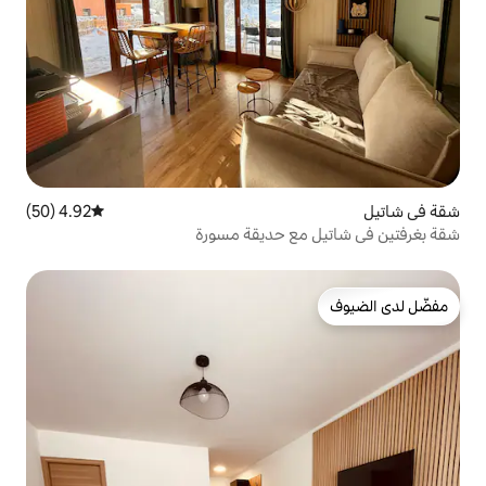
4.92 (50)
متوسط التقييم 4.92 من 5، 50 مراجعات
ع حديقة مسورة