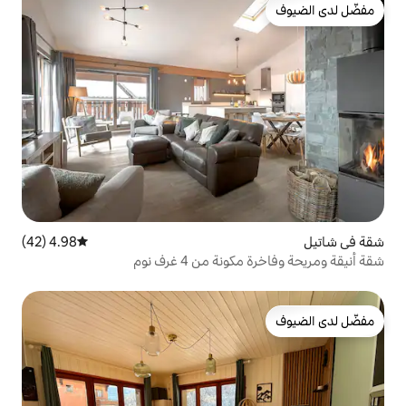
4.98 (42)
متوسط التقييم 4.98 من 5، 42 مراجعات
من 4 غرف نوم