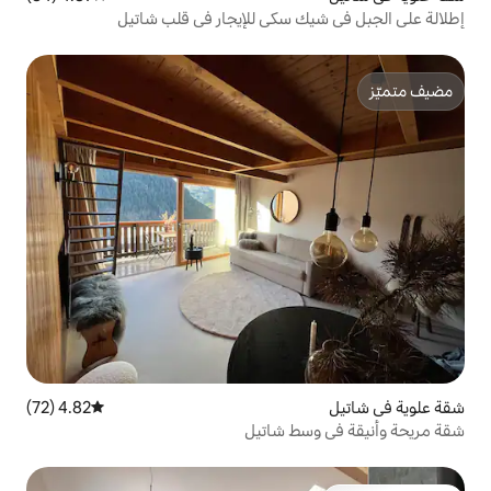
سكي للإيجار في قلب شاتيل
4.82 (72)
متوسط التقييم 4.82 من 5، 72 مراجعات
ط شاتيل