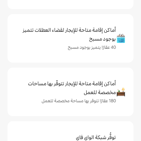
حة للإيجار لقضاء العطلات تتميز
حة للإيجار تتوفّر بها مساحات
ي فاي