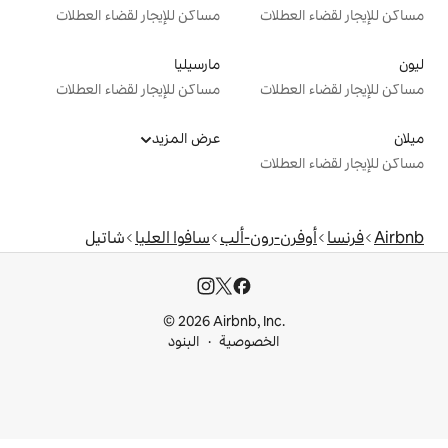
ت
مساكن للإيجار لقضاء العطلات
مارسيليا
ت
مساكن للإيجار لقضاء العطلات
عرض المزيد
ت
ون-ألب
سافوا العليا
شاتيل
© 2026 Airbnb, I
خصوصية
البنود