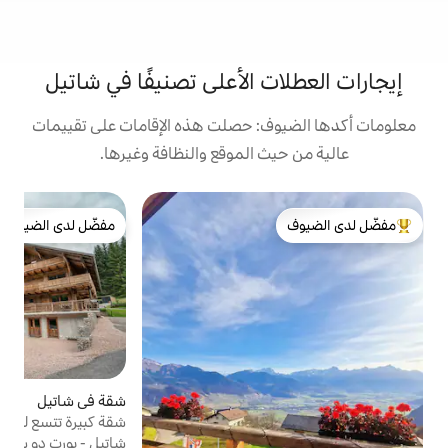
 الأعلى تصنيفًا في شاتيل
: حصلت هذه الإقامات على تقييمات
 الموقع والنظافة وغيرها.
ش
مفضّل لدى الضيوف
ن
لدى الضيوف
مفضّل لدى الضيوف
م
ت
ا
ا
ا
ا
ف
ج
شقة في شاتيل
4.92 (12)
متوسط التقييم 4.92 من 5، 12 مراجعات
ا
شقة كبيرة تتسع لـ 10 أشخاص بمساحة 100 متر
ا
مربع Cerfs2
شاتيل - بورت دو سولي موقع استثنائي: عند
م