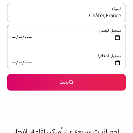
ل باستخدام السهمين لأعلى ولأسفل أو استكشف عن طريق اللمس أو السحب.
بحث
 عن أماكن إقامة للإيجار