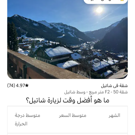
لدى الضيوف
4.97 (74)
متوسط التقييم 4.97 من 5، 74 مراجعات
 وقت لزيارة شاتيل؟
وسط السعر
متوسط درجة
الحرارة