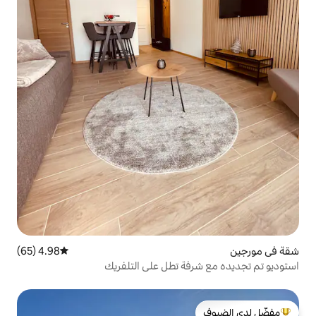
4.98 (65)
متوسط التقييم 4.98 من 5، 65 مراجعات
ة تطل على التلفريك