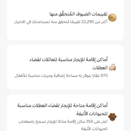
المُتحقَّق منها
يجار مناسبة للعائلات لقضاء
حة للإيجار لقضاء العطلات مناسبة
ة
على 350 مكان إقامة متاحًا للإيجار تسمح باصطحاب