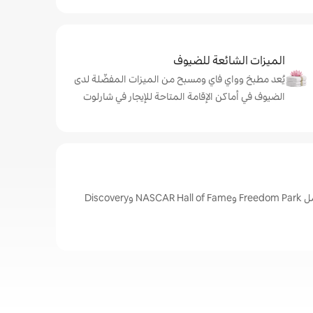
الميزات الشائعة للضيوف
يُعد مطبخ وواي فاي ومسبح من الميزات المفضّلة لدى
الضيوف في أماكن الإقامة المتاحة للإيجار في شارلوت
أبرز المعالم في شارلوت، تشمل Freedom Park وNASCAR Hall of Fame وDiscovery