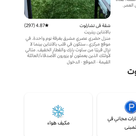
 العمر.
مين مع
مطبخ كامل وبار رطب وغسالة/نشّافة و5 أجهزة
ض فولاذية
شقة في تشارلوت
4.87 (297)
متوسط التقييم 4.87 من 5، 297 مراجعات
 من
بالانتاين ريتريت
الصنوبر. يُسمح للضيوف الذين تبلغ أعمارهم 30
منزل حضري عصري مشرق بغرفة نوم واحدة. في
ا بأس
موقع مركزي ، ستكون في قلب بالانتاين بينما لا
لغ من
تزال قريبًا من ساوث بارك والقطار الخفيف. مثالي
لأولئك الذين يعملون أو يزورون الأصدقاء/العائلة
في منطقة بالانتاين وما بعدها. يقع حديقة
القيمة
·
الموقع
·
الدخول
مكالبين على الجانب الآخر من الشارع مباشرة مع
وت
6.5 أميال من المشي أو الجري أو مسارات ركوب
الدراجات. بالقرب من المطاعم ومراكز التسوق
في بالانتاين وساوث بارك. اقفز على السكك
الحديدية الخفيفة للاستمتاع بكل ما تقدمه
شارلوت في الجزء الأعلى من المدينة.
رات مجاني في
مكيف هواء
لمبنى