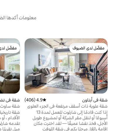
معلومات أكدها الض
مفضّل لدى الضيوف
مفضّل لدى
مفضّل لدى الضيوف
مفضّل لدى
شقة في أبتاون
4.9 (406)
متوسط التقييم 4.9 من 5، 406 مراجعات
شقة في تشا
شقة علوية ذات أسقف مرتفعة في الجزء العلوي
شقة ساوث إ
من المدينة مع إطلالة على الأضواء
إذا كنت قادمًا إلى شارلوت للعمل لمدة 13
شقة تاريخية 
أسبوعًا أو لنقل مقر الشركة أو لمشروع طويل
الأقدام ، أو 
الأجل، فخذ نفسًا عميقًا — لقد اخترت مكان
تقدمه شارلو
إقامة رائعًا. مرحبًا بكم في شقة اللوفت
ميل تقريبًا