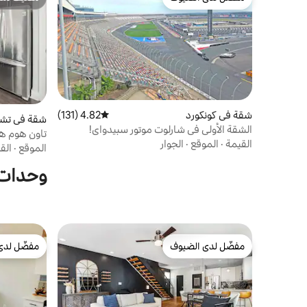
مفضّل لدى الضيوف
مضيف متمي
شقة في كونكورد
4.82 (131)
متوسط التقييم 4.82 من 5، 131 مراجعات
شقة في تشا
الشقة الأولى في شارلوت موتور سبيدواي!
القيمة
·
الموقع
·
الجوار
إلى أبتاون 
الموقع
·
الق
وحدات س
مفضّل لدى الضيوف
مفضّل لدى
مفضّل لدى الضيوف
مفضّل لدى