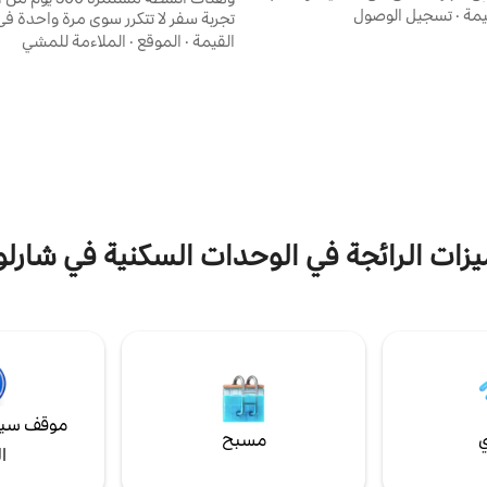
 للألعاب!). سهولة الوصول إلى شمال
يمة
·
تسجيل الوصول
تجربة سفر لا تتكرر سوى مرة واحدة في
خلال السكك الحديدية الخفيفة ،
شقة مؤثثة بالكامل بغرفتي نوم وحما
القيمة
·
الموقع
·
الملاءمة للمشي
لمرح ، ولكن ضمن مجمعات من بعض
عم ومصانع الجعة في شارلوت!
تلفزيون وسقوف من خشب الأرز وعوار
ت محجوز في قطعة أرض خاصة
مكشوفة وجدران من الطوب وأرضيات
 أماكن إضافية). مساحة خارجية
 إحساسًا بالحي أثناء تواجدك في
عامًا أو أكثر فقط بحجز هذا المسكن. ل
ب المشي على الدرج.
بالأطفال طالما يرافقهم شخص بالغ يب
العمر 30 عامًا أو أكثر.
يزات الرائجة في الوحدات السكنية في شارل
موقف سيا
ي
مسبح
ا