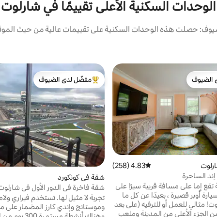
الوحدات السكنية الأعلى تقييمًا في شارلوت
يوف: حصلت هذه الوحدات السكنية على تقييمات عالية من حيث الموقع 
 الضيوف
مفضّل لدى الضيوف
 الضيوف
من أبرز البيوت المفضّلة لدى الضيوف
رلوت
4.83 (258)
متوسط التقييم 4.83 من 5، 258 مراجعات
ند الساحرة
شقة في كونكورد
تقع إما على مسافة قريبة سيرًا على
شقة فاخرة في الدور الأول في شارلوت
سيارة أوبر قصيرة ، بعيدًا عن كل ما
سبيدوا
تجربة لا مثيل لها. تستخدم فيراري ولا
ت! مثالي للعمل أو للترفيه (على بعد
وموستانج وإندي كارز المضمار على مد
 من الجزء الأعلى من المدينة وملعب
وهناك أنشطة مستمرة