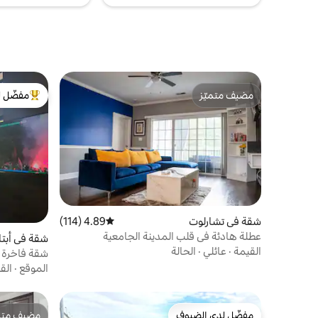
مضيف متميّز
مفضّل ل
مضيف متميّز
من أبرز ال
شقة في تشارلوت
4.89 (114)
متوسط التقييم 4.89 من 5، 114 مراجعات
عطلة هادئة في قلب المدينة الجامعية
شقة في أبتا
القيمة
·
عائلي
·
الحالة
شقة فاخرة و
الموقع
·
الق
مفضّل لدى الضيوف
مضيف متمي