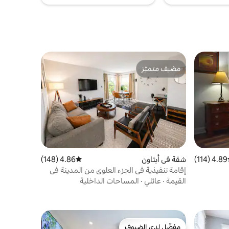
مضيف متميّز
مضيف متميّز
4.89 (114)
ط التقييم 4.89 من 5، 114 مراجعات
شقة في أبتاون
4.86 (148)
متوسط التقييم 4.86 من 5، 148 مراجعات
إقامة تنفيذية في الجزء العلوي من المدينة في
الجناح الرابع + موقف سيارات مجاني
القيمة
·
عائلي
·
المساحات الداخلية
مفضّل لدى الضيوف