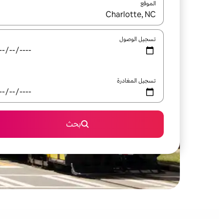
الموقع
عند توفر النتائج، انتقل باستخدام السهمين لأعلى ولأسف
تسجيل الوصول
تسجيل المغادرة
بحث