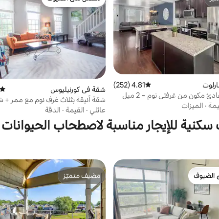
ّز
مفضّل لدى الضيوف
رلوت
4.81 (252)
متوسط التقييم 4.81 من 5، 252 مراجعات
شقة في كورنيليوس
متوسط
تاون هوم هادئ مكون من غرفتي نوم ~ 2 ميل
شقة أنيقة بثلاث غرف نوم مع ممر + ش
~ موقف سيارات مجاني
يمة
·
الميزات
عائلي
·
القيمة
·
الدقة
كنية للإيجار مناسبة لاصطحاب الحيوانات ا
 الضيوف
مضيف متميّز
 الضيوف
مضيف متميّز