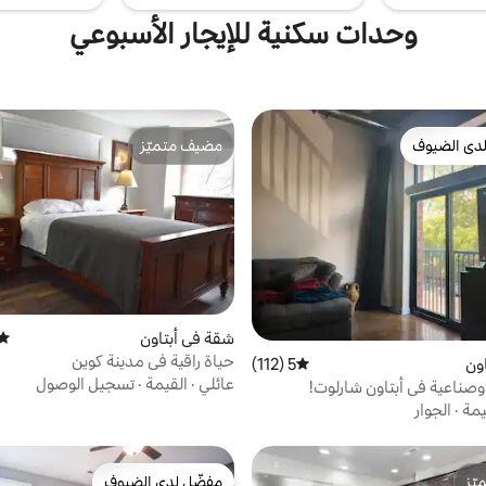
وحدات سكنية للإيجار الأسبوعي
دى الضيوف
مضيف متميّز
بيوت المفضّلة لدى الضيوف
مضيف متميّز
شقة في أبتاون
متوس
حياة راقية في مدينة كوين
ون
5 (112)
متوسط التقييم 5 من 5، 112 مراجعات
عائلي
·
القيمة
·
تسجيل الوصول
صناعية في أبتاون شارلوت!
يمة
·
الجوار
ّز
مفضّل لدى الضيوف