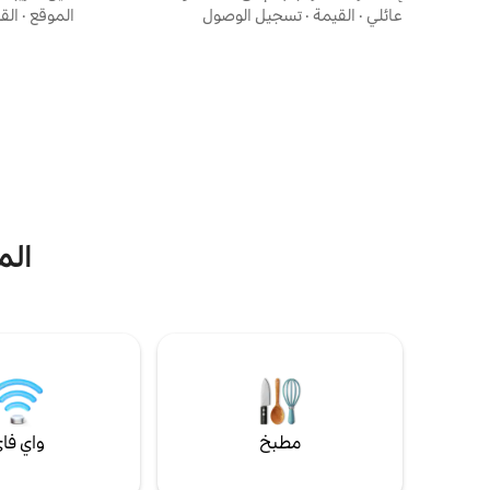
المفروشة الرائدة في أبتاون شارلوت للمهنيين في
بانثر - رائع
عائلي
·
القيمة
·
تسجيل الوصول
الموقع
·
الق
مجال الأعمال والشؤون الطبية والممرضات
المدينة من 
المسافرات والموظفين. توفر هذه الشقة الحديثة
للعمل أو ا
المكونة من غرفة نوم واحدة والواقعة في الطابق
أفضل المطا
الخامس إطلالات شاملة على المدينة من الشرفة
موقف سيارا
الخاصة، وتشمل مكانًا مخصصًا مغطى لوقوف
(استفسار عن
السيارات. الحد الأدنى للإقامة 30 ليلة. للمهنيين
رائعة تمنحك
الذين يسعون إلى الوصول، وتفريغ أمتعتهم مرة
المدينة. يج
واحدة، والتركيز على ما هو مهم.
الم
مطبخ
واي فا