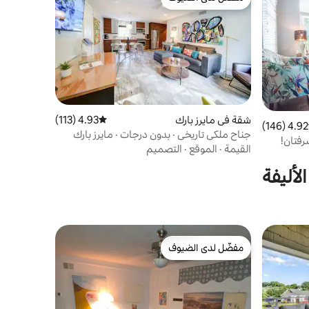
مفضّل لدى الضيوف
شقة في مايرز بارك
4.93 (113)
متوسط التقييم 4.93 من 5، 113 مراجعات
4.92 (146)
 التقييم 4.92 من 5، 146 مراجعات
جناح ملكي تاريخي · بدون درجات · مايرز بارك
رفتان!
القيمة
·
الموقع
·
التصميم
لأليفة
مفضّل لدى الضيوف
مفضّل لدى الضيوف