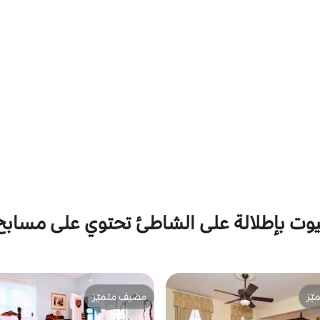
يوت بإطلالة على الشاطئ تحتوي على مسابح
ّز
مضيف متميّز
ّز
مضيف متميّز