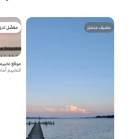
مضيف متميّز
مفضّل لدى
مضيف متميّز
مفضّل لدى
موقع تخييم
التخييم أمام