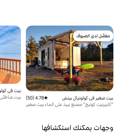
مفضّل لدى الضيوف
مفضّل لدى الضيوف
بيت في كولو
بيت شاطئي ا
بيت صغير في كولونيال بيتش
4.78 (50)
متوسط التقييم 4.78 من 5، 50 مراجعات
شاطئ خاص
"كابيرنيت كوتيج" مصنع نبيذ على الماء بيت صغير
وجهات يمكنك استكشافها