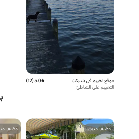
موقع تخييم في بنديكت
5.0 (12)
متوسط التقييم 5.0 من 5، 12 مراجعات
التخييم على الشاطئ
ب
مضيف متميّز
مضيف متمي
مضيف متميّز
مضيف متمي