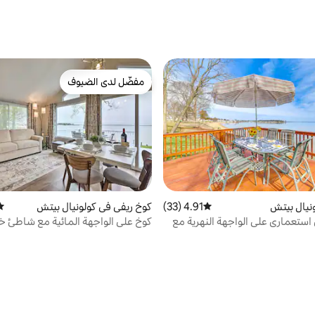
مفضّل لدى الضيوف
مفضّل لدى الضيوف
نيال بيتش
4.91 (33)
متوسط التقييم 4.91 من 5، 33 مراجعات
كوخ ريفي في كولونيال بيتش
متو
ستعماري على الواجهة النهرية مع
كوخ على الواجهة المائية مع شاطئ 
!
سطح!