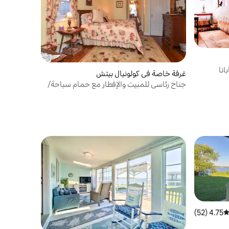
انا
غرفة خاصة في كولونيال بيتش
جناح رئاسي للمبيت والإفطار مع حمام سباحة/
كابانا/أركيد
4.75 (52)
توسط التقييم 4.75 من 5، 52 مراجعات