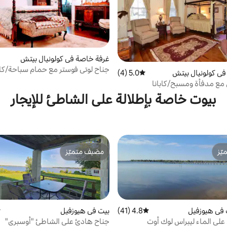
غرفة خاصة في كولونيال بيتش
جناح لوتي فوستر مع حمام سباحة/كاب
ي كولونيال بيتش
5.0 (4)
متوسط التقييم 5.0 من 5، 4 مراجعات
ل مع مدفأة ومسبح/كابانا
بيوت خاصة بإطلالة على الشاطئ للإيجار
ّز
مضيف متميّز
ّز
مضيف متميّز
في هيوزفيل
4.8 (41)
متوسط التقييم 4.8 من 5، 41 مراجعات
بيت في هيوزفيل
م
لى الماء ليبراس لوك أوت
جناح هادئ على الشاطئ "أوسبري"