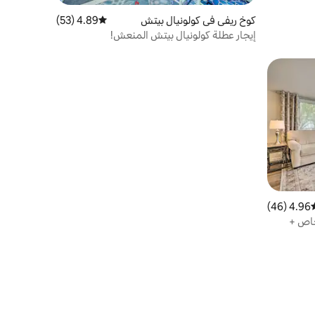
كوخ ريفي في كولونيال بيتش
4.89 (53)
متوسط التقييم 4.89 من 5، 53 مراجعات
إيجار عطلة كولونيال بيتش المنعش!
4.96 (46)
سط التقييم 4.96 من 5، 46 مراجعات
خاص +