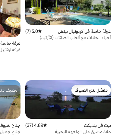
غرفة خاصة في كولونيال بيتش
5.0 (7)
متوسط التقييم 5.0 من 5، 7 مراجعات
أحياء الحانات مع ألعاب الصالات (الآركيد)
غرفة خاصة ف
القديمة وإمكانية الوصول إلى حمام السباحة
غرفة لولابي
مفضّل لدى الضيوف
مضيف متمي
مفضّل لدى الضيوف
مضيف متمي
بيت في بنديكت
4.89 (37)
متوسط التقييم 4.89 من 5، 37 مراجعات
جناح ضيوف 
ملاذ مشرق على الواجهة البحرية
جناح جميل ع