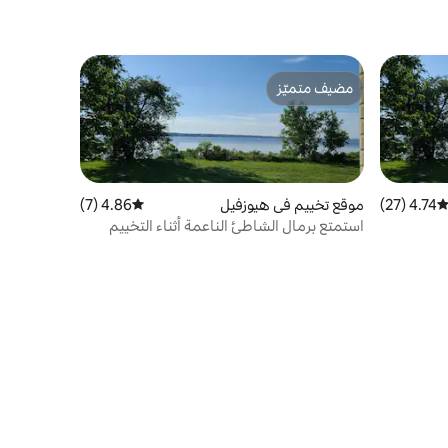
مضيف متميّز
مضيف متميّز
4.74 (27)
توسط التقييم 4.74 من 5، 27 مراجعات
موقع تخييم في هيوزفيل
4.86 (7)
متوسط التقييم 4.86 من 5، 7 مراجعات
استمتع برمال الشاطئ الناعمة أثناء التخييم
تحت النجوم