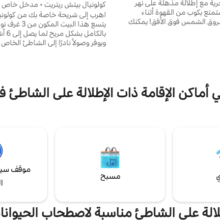
حرية مع إطلالة مذهلة على نهر
كولونيال بيتش ريتريت • مدخل خاص إ
تمتع بكوب من القهوة أثناء
الشاطئ
اهرب إلى شريحة خاصة بك من كولوني
ق الشمس فوق الأفق! يمكنك
يتسع هذا البيت ال
ك وصيد الأسماك مباشرة من الفناء
بالكامل بش
ترخِ واستمتع بشاطئك الخاص. يمكن
ويوفر وصولاً نادرًا إلى الشاطئ الخاص
عب في الرمال، والعبث في المياه
خطوات قليلة. استمتع بالصباح مع الق
طعام البجع! يحتوي البيت على مطبخ
السطح، والأمسيات حول حفرة النار، 
ل وأسرّة مريحة مع بياضات نظيفة
الشمس الهادئ مع البط والبجع الذي 
ف صغيرين وفناء لتناول الطعام في
. لا تتردد في استخدام قارب الكاياك
من الممر الخشبي والمتاجر والمطاعم
ي أماكن الإقامة ذات الإطلالة على الشاطئ 
لشخصين وسترات النجاة وكراسي
واستعد طاقتك واستمتع بالإقامة لفتر
يرجى قراءة "قسم التفاصيل الأخرى ال
ملاحظتها" قبل حجز إقامتك. شكرًا لك
موقف سيا
ي
مسبح
ا
الة على الشاطئ مناسبة لاصطحاب الحيوانات