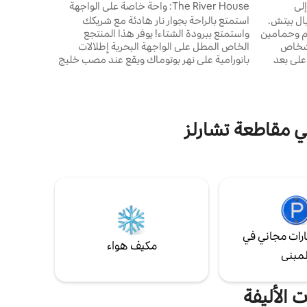
الفدادين م
لى
The River House: واحة خاصة على الواجهة
البحرية...
ال بيتش.
استمتع بالراحة بجوار نار هادئة مع شريكك
مكون من 3 غرف نوم وحمامين
واستمتع ببرودة الشتاء! يوفر هذا المنتجع
كل مريح لما يصل إلى 6 أشخاص
الخاص المطل على الواجهة البحرية إطلالات
 على بعد
بانورامية على نهر بوتوماك ويقع عند مصب خليج
هوة على
بريتون. يقع العقار في نهاية الطريق ويشغل
وغروب
مساحة فدانين، وهو واحة خاصة من الجمال
يطفو. على
الطبيعي على مدار العام. سيكون لديك 650قدمًا
بعد مسافة قصيرة بالسيارة (أقل من 6 أميال)
من الواجهة البحرية لنفسك للاسترخاء على سطح
. استرخ
حانة تيكي بجانب الماء، أو على الشرفة المغطاة،
في مقاطعة تشارلز
ة أطول.
أو على سطح المنزل، أو في الفناء أو على
تي يجب
الأرجوحة الشبكية. كاياك، زورق، استرخاء كيفما
!
تشاء!
رات مجاني في
مكيف هواء
لمبنى
 الأليفة