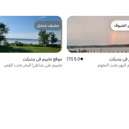
 الضيوف
مضيف متميّز
 الضيوف
مضيف متميّز
 في بنديكت
5.0 (11)
متوسط التقييم 5.0 من 5، 11 مراجعات
موقع تخييم في بنديكت
م
 النهر تحت النجوم
تخييم على شاطئ البحر تحت القمر