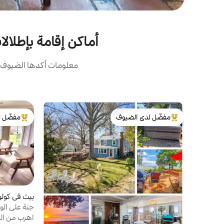
أماكن إقامة بإطلال
معلومات أكدها الضيوف: 
مفضّل لدى الضيوف
مفضّل ل
من أبرز البيوت المفضّلة لدى الضيوف
من أبرز ال
بيت في كولو
جنة على الو
الكاياك، وال
اهرب من الح