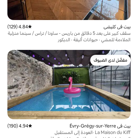
4.84 (129)
متوسط التقييم 4.84 من 5، 129 مراجعات
أليفة
·
الديكور
4.94 (190)
متوسط التقييم 4.94 من 5، 190 مراجعات