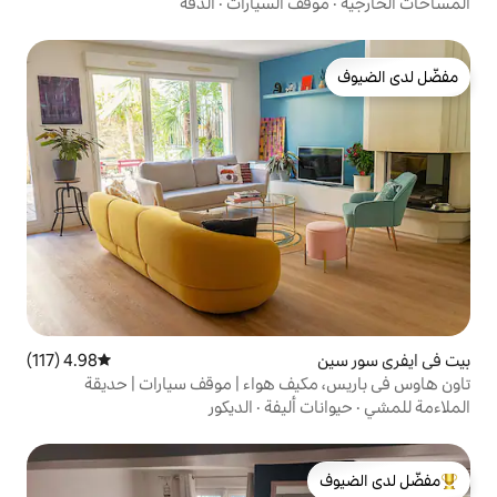
 السيارات
·
الدقة
4.98 (117)
متوسط التقييم 4.98 من 5، 117 مراجعات
ف هواء | موقف سيارات | حديقة
أليفة
·
الديكور
لدى الضيوف