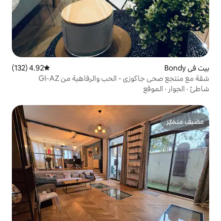
4.92 (132)
متوسط التقييم 4.92 من 5، 132 مراجعات
 الحب والرفاهية من GI-AZ