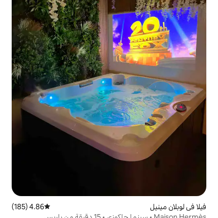
4.86 (185)
متوسط التقييم 4.86 من 5، 185 مراجعات