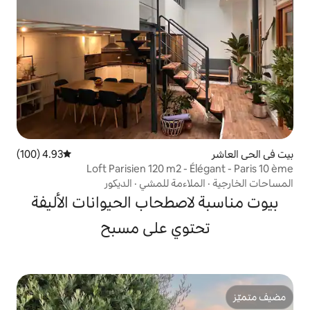
4.93 (100)
متوسط التقييم 4.93 من 5، 100 مراجعات
Loft Parisien 120 m2 -
اءمة للمشي
·
الديكور
صطحاب الحيوانات الأليفة
وي على مسبح