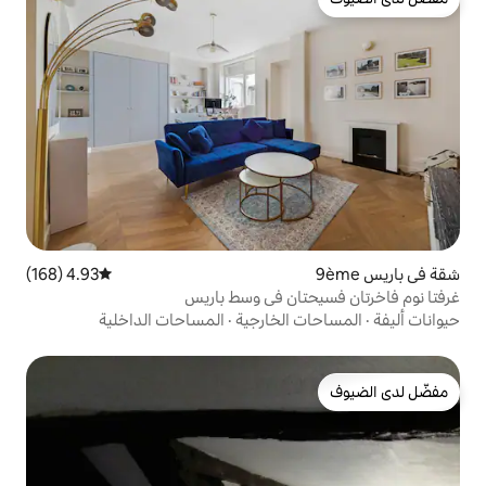
4.93 (168)
متوسط التقييم 4.93 من 5، 168 مراجعات
ان في وسط باريس
لخارجية
·
المساحات الداخلية