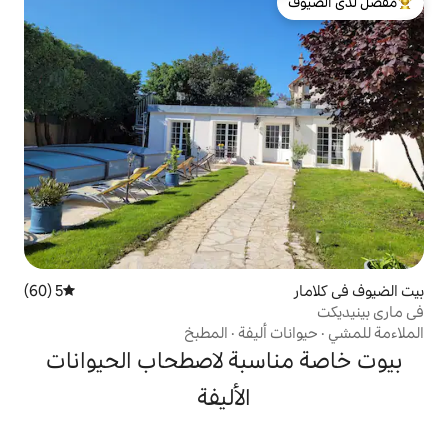
لدى الضيوف
5 (60)
متوسط التقييم 5 من 5، 60 مراجعات
أليفة
·
المطبخ
سبة لاصطحاب الحيوانات
الأليفة