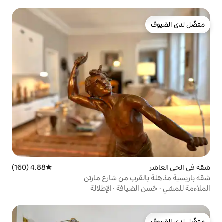
4.88 (160)
متوسط التقييم 4.88 من 5، 160 مراجعات
ب من شارع مارتن
ضيافة
·
الإطلالة