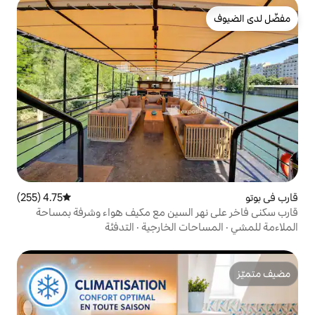
4.75 (255)
متوسط التقييم 4.75 من 5، 255 مراجعات
السين مع مكيف هواء وشرفة بمساحة
ت الخارجية
·
التدفئة