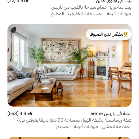
4.91 (22)
متوسط التقييم 4.91 من 5، 22 مراجعات
بالقرب من باريس
لخارجية
·
المطبخ
لدى الضيوف
4.95 (568)
متوسط التقييم 4.95 من 5، 568 مراجعات
شقة رومانسية مكيفة الهواء بمساحة 90 مترًا مربعًا بغرفتي نوم/
رب من نوتردام
أليفة
·
المسبح